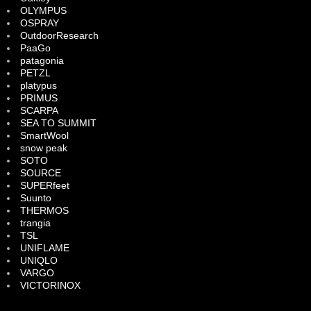
OLYMPUS
OSPRAY
OutdoorResearch
PaaGo
patagonia
PETZL
platypus
PRIMUS
SCARPA
SEA TO SUMMIT
SmartWool
snow peak
SOTO
SOURCE
SUPERfeet
Suunto
THERMOS
trangia
TSL
UNIFLAME
UNIQLO
VARGO
VICTORINOX