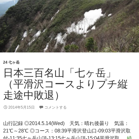
平
よ
り
ピ
ス
ト
ン）
24 七ヶ岳
日本三百名山「七ヶ岳」
（平滑沢コースよりプチ縦
走途中敗退）
2014年5月15日
コメントする
山行記録 ◎2014.5.14(Wed) 天気：晴れ後曇り 気温：
21℃～28℃ ◎コース：08:39平滑沢登山口-09:03平滑沢取
付-11:35七ヶ岳山頂-13:15七ヶ岳山頂-15:04平滑沢取 …
続