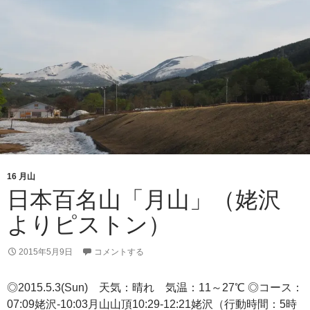
海
山」
（鉾
立
よ
り
外
輪
山
コ
ー
16 月山
ス
日本百名山「月山」（姥沢
ピ
よりピストン）
ス
ト
2015年5月9日
コメントする
ン）
◎2015.5.3(Sun) 天気：晴れ 気温：11～27℃ ◎コース：
07:09姥沢-10:03月山山頂10:29-12:21姥沢（行動時間：5時