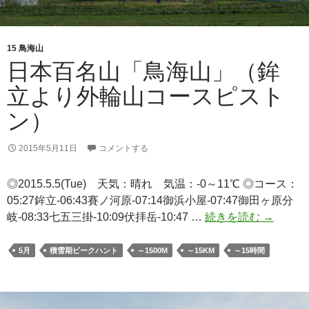
道
周
回
15 鳥海山
日本百名山「鳥海山」（鉾
立より外輪山コースピスト
ン）
2015年5月11日
コメントする
◎2015.5.5(Tue) 天気：晴れ 気温：-0～11℃ ◎コース：
05:27鉾立-06:43賽ノ河原-07:14御浜小屋-07:47御田ヶ原分
日
岐-08:33七五三掛-10:09伏拝岳-10:47 …
続きを読む
→
本
百
5月
積雪期ピークハント
～1500M
～15KM
～15時間
名
山
「鳥