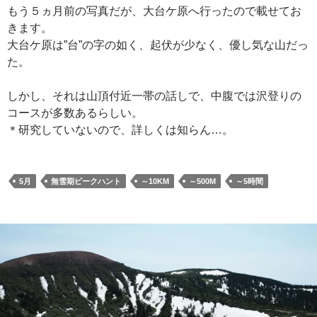
もう５ヵ月前の写真だが、大台ケ原へ行ったので載せてお
きます。
大台ケ原は”台”の字の如く、起伏が少なく、優し気な山だっ
た。
しかし、それは山頂付近一帯の話しで、中腹では沢登りの
コースが多数あるらしい。
＊研究していないので、詳しくは知らん…。
5月
無雪期ピークハント
～10KM
～500M
～5時間