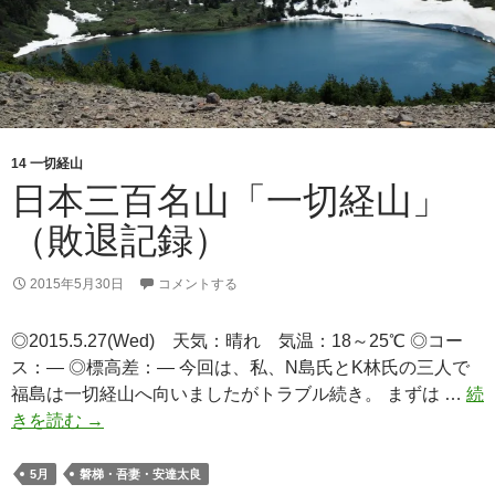
14 一切経山
日本三百名山「一切経山」
（敗退記録）
2015年5月30日
コメントする
◎2015.5.27(Wed) 天気：晴れ 気温：18～25℃ ◎コー
ス：— ◎標高差：— 今回は、私、N島氏とK林氏の三人で
福島は一切経山へ向いましたがトラブル続き。 まずは …
続
日
きを読む
→
本
三
5月
磐梯・吾妻・安達太良