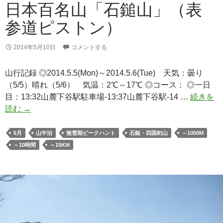
チ
日本百名山「石鎚山」（表
縦
参道ピストン）
走
途
2014年5月10日
コメントする
中
敗
山行記録 ◎2014.5.5(Mon)～2014.5.6(Tue) 天気：曇り
退）
（5/5）晴れ（5/6） 気温：2℃～17℃ ◎コース： ◎一日
目：13:32山麓下谷駅駐車場-13:37山麓下谷駅-14 …
続きを
日
読む
→
本
百
5月
山中泊
無雪期ピークハント
石鎚・四国剣山
～1000M
名
～10時間
～15KM
山
「石
鎚
山」
（表
参