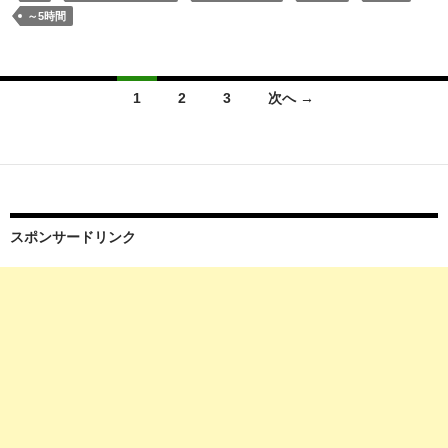
名
～5時間
山
「剣
山」
投
1
2
3
次へ →
（尾
稿
根
道
ナ
経
ビ
由
ゲ
大
スポンサードリンク
剱
ー
道
シ
周
回）
ョ
ン