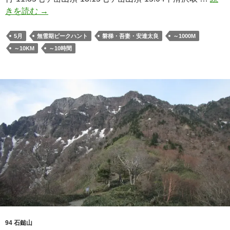
日
きを読む
→
本
三
5月
無雪期ピークハント
磐梯・吾妻・安達太良
～1000M
百
～10KM
～10時間
名
山
「七
ヶ
岳」
（平
滑
沢
コ
ー
ス
よ
り
プ
94 石鎚山