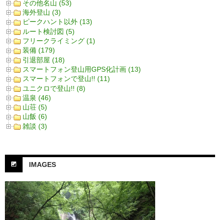
その他名山 (53)
海外登山 (3)
ピークハント以外 (13)
ルート検討図 (5)
フリークライミング (1)
装備 (179)
引退部屋 (18)
スマートフォン登山用GPS化計画 (13)
スマートフォンで登山!! (11)
ユニクロで登山!! (8)
温泉 (46)
山荘 (5)
山飯 (6)
雑談 (3)
IMAGES