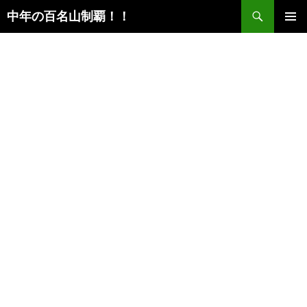
検
中年の百名山制覇！！
索
コ
メインメ
ン
ニュー
テ
ン
ツ
へ
ス
キ
ッ
プ