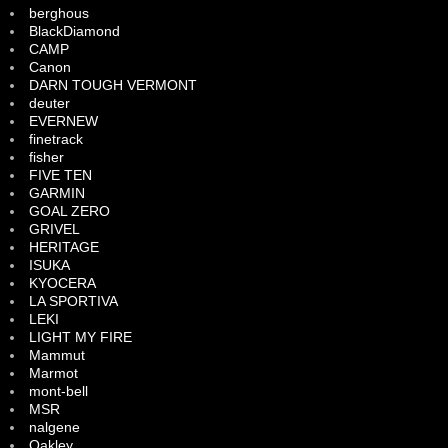
berghous
BlackDiamond
CAMP
Canon
DARN TOUGH VERMONT
deuter
EVERNEW
finetrack
fisher
FIVE TEN
GARMIN
GOAL ZERO
GRIVEL
HERITAGE
ISUKA
KYOCERA
LA SPORTIVA
LEKI
LIGHT MY FIRE
Mammut
Marmot
mont-bell
MSR
nalgene
Oakley