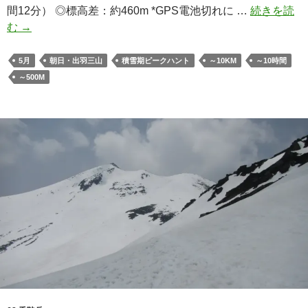
間12分） ◎標高差：約460m *GPS電池切れに …
続きを読
日
む
→
本
百
5月
朝日・出羽三山
積雪期ピークハント
～10KM
～10時間
名
～500M
山
「月
山」
（姥
沢
よ
り
ピ
ス
ト
ン）