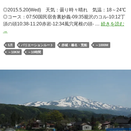
◎2015.5.20(Wed) 天気：曇り時々晴れ 気温：18～24℃
◎コース：07:50国民宿舎裏妙義-09:35籠沢のコル-10:12丁
裏
須の頭10:38-11:20赤岩-12:34風穴尾根の頭- …
続きを読む
妙
→
義
「
5月
バリエーションルート
赤城・榛名・荒船
～1000M
須
～10KM
～10時間
の
頭
（
沢
コ
ー
ス
よ
り
巡
視