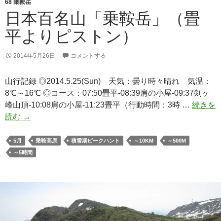
68 乗鞍岳
日本百名山「乗鞍岳」（畳
平よりピストン）
2014年5月26日
コメントする
山行記録 ◎2014.5.25(Sun) 天気：曇り時々晴れ 気温：
8℃～16℃ ◎コース：07:50畳平-08:39肩の小屋-09:37剣ヶ
峰山頂-10:08肩の小屋-11:23畳平（行動時間：3時 …
続きを
日
読む
→
本
百
5月
乗鞍高原
積雪期ピークハント
～10KM
～500M
名
～5時間
山
「乗
鞍
岳」
（畳