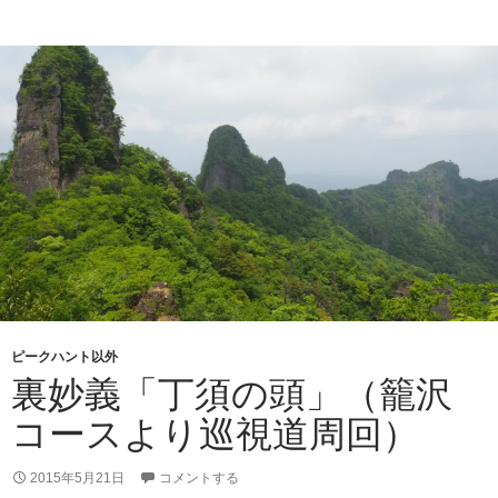
百
名
山
「一
切
経
山」
（敗
退
記
録）
ピークハント以外
裏妙義「丁須の頭」（籠沢
コースより巡視道周回）
2015年5月21日
コメントする