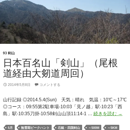
道
ピ
ス
ト
ン）
93 剣山
日本百名山「剣山」（尾根
道経由大剱道周回）
2014年5月8日
コメントする
山行記録 ◎2014.5.4(Sun) 天気：晴れ 気温：10℃～17℃
◎コース：09:55第2駐車場-10:03「見ノ越」駅-10:23「西
日
島」駅-10:35刀掛-10:58剣山山頂11:14-1 …
続きを読む
→
本
百
5月
無雪期ピークハント
石鎚・四国剣山
～500M
～5KM