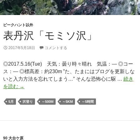
ピークハント以外
表丹沢「モミソ沢」
2017年5月18日
コメントする
◎2017.5.16(Tue) 天気：曇り時々晴れ 気温：— ◎コー
ス：— ◎標高差：約230m ”た、たまにはブログを更新しな
いと入力方法を忘れてしまう…” そんな恐怖心に駆 …
続き
表
を読む
→
丹
沢
5月
沢登り
～500M
～5KM
～5時間
「モ
ミ
ソ
沢」
90 大台ケ原