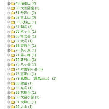
49 瑞牆山 (2)
50 大菩薩嶺 (2)
51 丹沢山 (2)
52 富士山 (3)
53 天城山 (1)
57 剱岳 (3)
63 槍ヶ岳 (1)
65 常念岳 (1)
67 焼岳 (1)
68 乗鞍岳 (1)
70 美ヶ原 (1)
71 霧ヶ峰 (1)
72 蓼科山 (3)
73 八ヶ岳 (7)
74 木曽駒ヶ岳 (3)
76 恵那山 (1)
79 鳳凰山（鳳凰三山） (1)
85 聖岳 (1)
86 光岳 (1)
88 荒島岳 (1)
90 大台ケ原 (1)
91 大峰山 (1)
92 大山 (1)