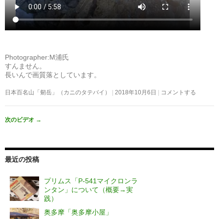
Photographer:M浦氏
すんません。
長いんで画質落としています。
日本百名山「剱岳」（カニのタテバイ）
2018年10月6日
コメントする
次のビデオ
→
最近の投稿
プリムス「P-541マイクロンラ
ンタン」について（概要→実
践）
奥多摩「奥多摩小屋」