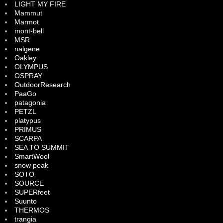
LIGHT MY FIRE
Mammut
Marmot
mont-bell
MSR
nalgene
Oakley
OLYMPUS
OSPRAY
OutdoorResearch
PaaGo
patagonia
PETZL
platypus
PRIMUS
SCARPA
SEA TO SUMMIT
SmartWool
snow peak
SOTO
SOURCE
SUPERfeet
Suunto
THERMOS
trangia