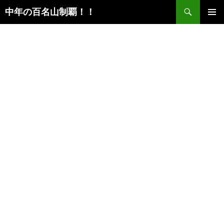
検
中年の百名山制覇！！
索
コ
メインメ
ン
ニュー
テ
ン
ツ
へ
ス
キ
ッ
プ