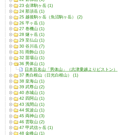
23 会津駒ヶ岳 (1)
24 那須岳 (1)
25 越後駒ヶ岳（魚沼駒ヶ岳） (2)
26 平ヶ岳 (1)
27 巻機山 (1)
28 燧ヶ岳 (1)
29 至仏山 (1)
30 谷川岳 (7)
31 雨飾山 (1)
32 苗場山 (1)
36 男体山 (1)
日本百名山「男体山」（志津乗越よりピストン）
37 奥白根山（日光白根山） (1)
38 皇海山 (1)
39 武尊山 (2)
40 赤城山 (1)
42 四阿山 (1)
43 浅間山 (1)
44 筑波山 (1)
45 両神山 (3)
46 雲取山 (2)
47 甲武信ヶ岳 (1)
48 金峰山 (1)