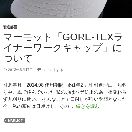
引退部屋
マーモット「GORE-TEXラ
イナーワークキャップ」に
ついて
2013年6月17日
コメントする
引退年月：2014.08 使用期間：約1年2ヶ月 引退理由：船釣
り中、風で飛んでいった 私の頭はハゲ防止の為、相変わら
ず丸刈りに近い。 そんなことで日射しが強い季節となった
マ
今、私の頭皮は日焼けし、その …
続きを読む
→
ー
モ
MARMOT
ッ