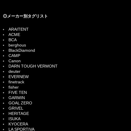
◎メーカー別タグリスト
ARAITENT
ACME
BCA
berghous
BlackDiamond
CAMP
Canon
DARN TOUGH VERMONT
deuter
EVERNEW
finetrack
fisher
FIVE TEN
GARMIN
GOAL ZERO
GRIVEL
HERITAGE
ISUKA
KYOCERA
LA SPORTIVA