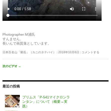
Photographer:M浦氏
すんません。
長いんで画質落としています。
日本百名山「剱岳」（カニのタテバイ）
2018年10月6日
コメントする
次のビデオ
→
最近の投稿
プリムス「P-541マイクロンラ
ンタン」について（概要→実
践）