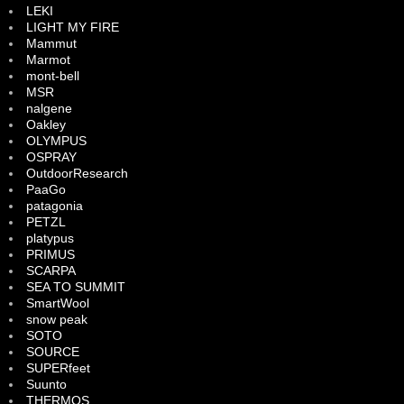
LEKI
LIGHT MY FIRE
Mammut
Marmot
mont-bell
MSR
nalgene
Oakley
OLYMPUS
OSPRAY
OutdoorResearch
PaaGo
patagonia
PETZL
platypus
PRIMUS
SCARPA
SEA TO SUMMIT
SmartWool
snow peak
SOTO
SOURCE
SUPERfeet
Suunto
THERMOS