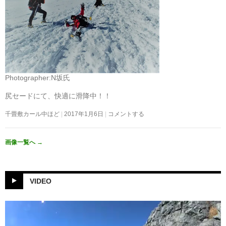
Photographer:N坂氏
尻セードにて、快適に滑降中！！
千畳敷カール中ほど
2017年1月6日
コメントする
画像一覧へ
→
VIDEO