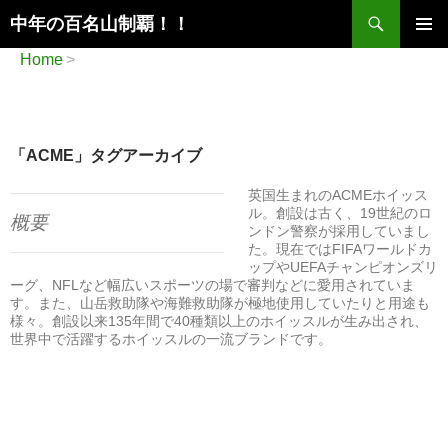
検
中年の百名山制覇！！
索
コ
メインメ
Home
ン
ニュー
テ
ン
ツ
へ
「ACME」タグアーカイブ
ス
キ
英国生まれのACMEホイッス
ッ
ル。創設は古く、19世紀のロ
概要
プ
ンドン警察が採用していまし
た。現在ではFIFAワールドカ
ップやUEFAチャンピオンズリ
ーグ、NFLなど幅広いスポーツの場で審判などに愛用されていま
す。また、山岳救助隊や海難救助隊が極地使用していたりと用途も
様々。創設以来135年間で40種類以上のホイッスルが生み出され、
世界中で活躍するホイッスルの一流ブランドです。