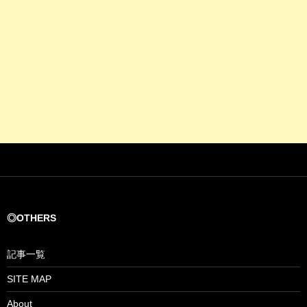
◎OTHERS
記事一覧
SITE MAP
About