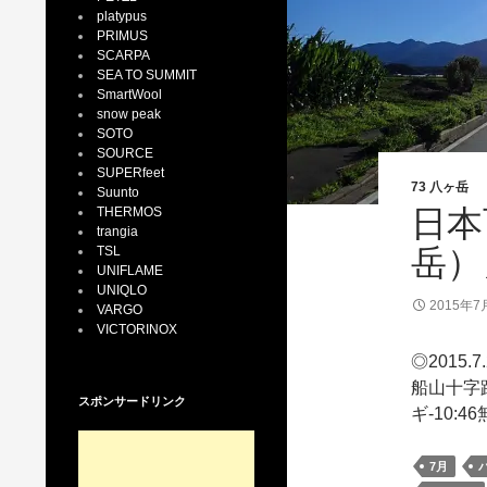
platypus
PRIMUS
SCARPA
SEA TO SUMMIT
SmartWool
snow peak
SOTO
SOURCE
SUPERfeet
73 八ヶ岳
Suunto
日本
THERMOS
trangia
岳）
TSL
UNIFLAME
UNIQLO
2015年7
VARGO
VICTORINOX
◎2015
船山十字路
スポンサードリンク
ギ-10:46
7月