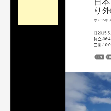
日本
り外
2015年5
◎2015.
鉾立-06:
三掛-10:
5月