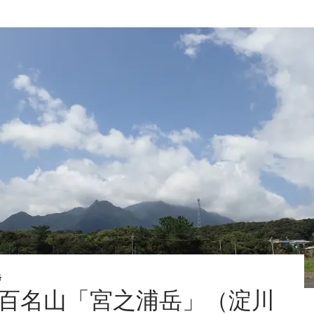
名
山
「剱
岳」
（室
堂
よ
り
ピ
ス
ト
ン）
岳
百名山「宮之浦岳」（淀川