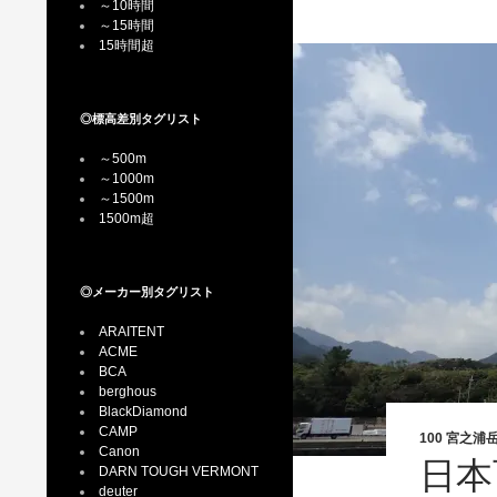
～10時間
～15時間
15時間超
◎標高差別タグリスト
～500m
～1000m
～1500m
1500m超
◎メーカー別タグリスト
ARAITENT
ACME
BCA
berghous
BlackDiamond
CAMP
100 宮之浦
Canon
日本
DARN TOUGH VERMONT
deuter