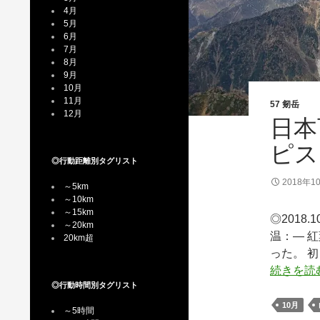
4月
5月
6月
7月
8月
9月
10月
11月
57 剱岳
12月
日本
ピス
◎行動距離別タグリスト
2018年1
～5km
～10km
～15km
◎2018.
～20km
温：— 
20km超
った。 
続きを読
◎行動時間別タグリスト
10月
～5時間