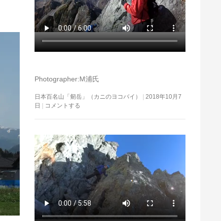
Photographer:M浦氏
日本百名山「剱岳」（カニのヨコバイ）
2018年10月7
日
コメントする