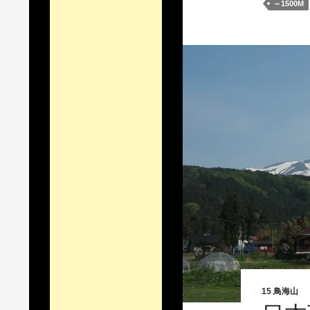
～1500M
15 鳥海山