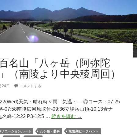
口
よ
り
荒
川
登
山
口
百名山「八ヶ岳（阿弥陀
周
」（南陵より中央稜周回）
回）
月24日
コメントする
.7.22(Wed)天気：晴れ時々雨 気温：— ◎コース：07:25
-07:58南陵広河原取付-09:36立場岳山頂-10:13青ナ
日
無名峰-12:22 P3-12:5 …
続きを読む
→
本
百
バリエーションルート
八ヶ岳・蓼科
無雪期ピークハント