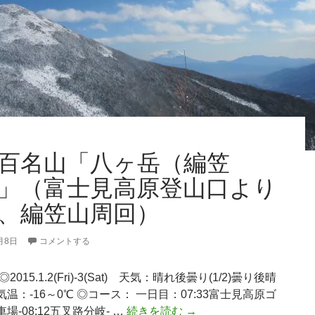
外
輪
山
コ
ー
ス
ピ
ス
ト
百名山「八ヶ岳（編笠
ン）
」（富士見高原登山口より
、編笠山周回）
月8日
コメントする
2015.1.2(Fri)-3(Sat) 天気：晴れ後曇り(1/2)曇り後晴
) 気温：-16～0℃ ◎コース： 一日目：07:33富士見高原ゴ
日
場-08:12五叉路分岐- …
続きを読む
→