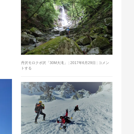
丹沢モロクボ沢「30M大滝」
2017年6月29日
コメン
トする