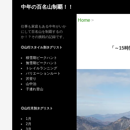
検
中年の百名山制覇！！
索
Home
仕事も家庭もある中年がいか
にして百名山を制覇するの
か！？その挑戦の記録です。
◎山行スタイル別タグリスト
「～15
積雪期ピークハント
無雪期ピークハント
トレイルランニング
バリエーションルート
沢登り
山中泊
子連れ登山
◎山行月別タグリスト
1月
2月
3月