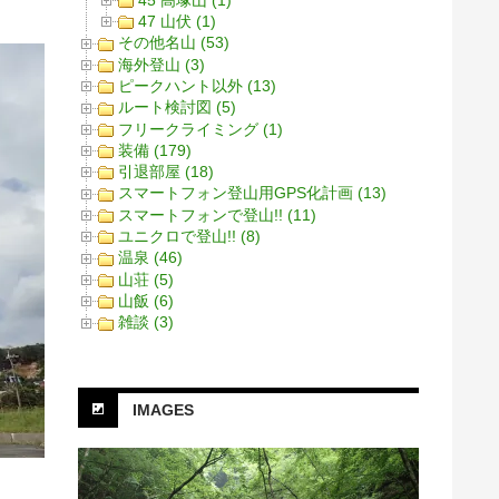
47 山伏 (1)
その他名山 (53)
海外登山 (3)
ピークハント以外 (13)
ルート検討図 (5)
フリークライミング (1)
装備 (179)
引退部屋 (18)
スマートフォン登山用GPS化計画 (13)
スマートフォンで登山!! (11)
ユニクロで登山!! (8)
温泉 (46)
山荘 (5)
山飯 (6)
雑談 (3)
IMAGES