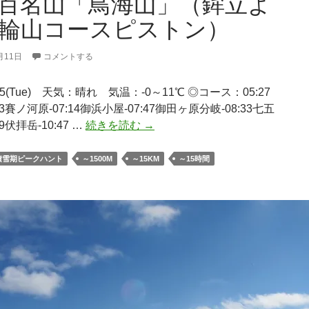
百名山「鳥海山」（鉾立よ
輪山コースピストン）
月11日
コメントする
5.5(Tue) 天気：晴れ 気温：-0～11℃ ◎コース：05:27
43賽ノ河原-07:14御浜小屋-07:47御田ヶ原分岐-08:33七五
日
09伏拝岳-10:47 …
続きを読む
→
本
百
積雪期ピークハント
～1500M
～15KM
～15時間
名
山
「鳥
海
山」
（鉾
立
よ
り