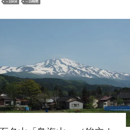
名
～15KM
～15時間
山
「八
ヶ
岳
（阿
弥
陀
岳）」
（南
陵
よ
り
中
央
稜
周
回）