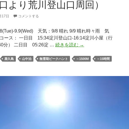
口より荒川登山口周回）
月17日
コメントする
.8(Tue)-9.9(Wed) 天気：9/8 晴れ 9/9 晴れ時々雨 気
コース： 一日目 15:34淀川登山口-16:14淀川小屋（行
日
0分） 二日目 05:26淀 …
続きを読む
→
本
百
屋久島
山中泊
無雪期ピークハント
～1500M
～15時間
名
山
「宮
之
浦
岳」
（淀
川
登
山