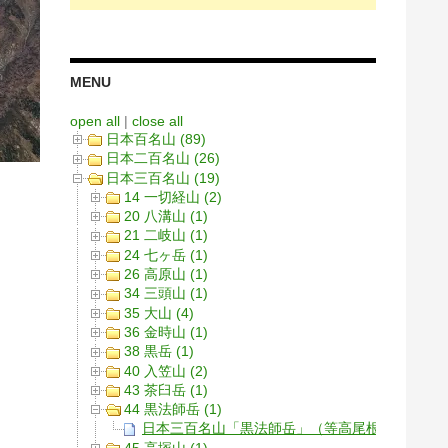
MENU
open all
|
close all
日本百名山 (89)
日本二百名山 (26)
日本三百名山 (19)
14 一切経山 (2)
20 八溝山 (1)
21 二岐山 (1)
24 七ヶ岳 (1)
26 高原山 (1)
34 三頭山 (1)
35 大山 (4)
36 金時山 (1)
38 黒岳 (1)
40 入笠山 (2)
43 茶臼岳 (1)
44 黒法師岳 (1)
日本三百名山「黒法師岳」（等高尾根ピストン
45 高塚山 (1)