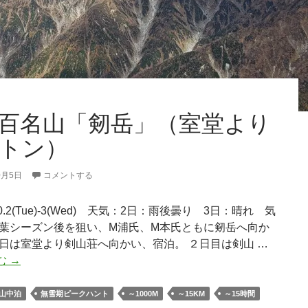
百名山「剱岳」（室堂より
トン）
0月5日
コメントする
10.2(Tue)-3(Wed) 天気：2日：雨後曇り 3日：晴れ 気
紅葉シーズン後を狙い、M浦氏、M本氏ともに剱岳へ向か
初日は室堂より剣山荘へ向かい、宿泊。 ２日目は剣山 …
日
む
→
本
百
山中泊
無雪期ピークハント
～1000M
～15KM
～15時間