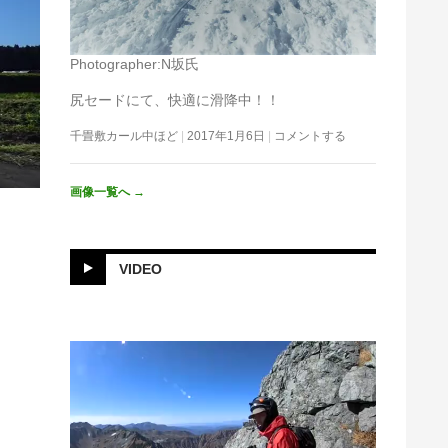
Photographer:N坂氏
尻セードにて、快適に滑降中！！
千畳敷カール中ほど
2017年1月6日
コメントする
画像一覧へ
→
VIDEO