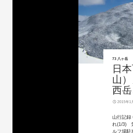
73 八ヶ岳
日本
山）
西岳
2015年1
山行記録 ◎
れ(1/3
ルフ場駐車