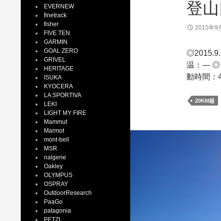
登山
EVERNEW
finetrack
fisher
2015年9
FIVE TEN
GARMIN
GOAL ZERO
◎2015.9
GRIVEL
温：— ◎
HERITAGE
動時間：4
ISUKA
KYOCERA
LA SPORTIVA
20KM超
LEKI
LIGHT MY FIRE
Mammut
Marmot
mont-bell
MSR
nalgene
Oakley
OLYMPUS
OSPRAY
OutdoorResearch
PaaGo
patagonia
PETZL