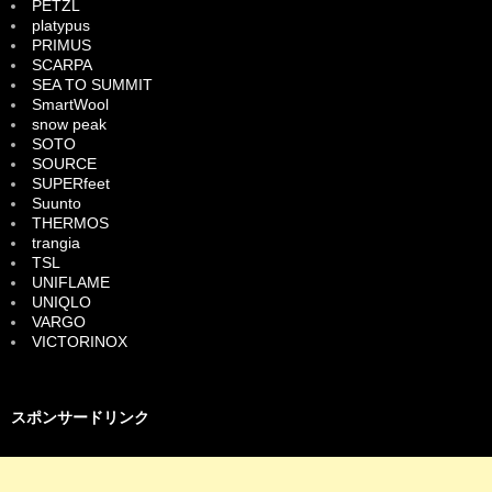
PETZL
platypus
PRIMUS
SCARPA
SEA TO SUMMIT
SmartWool
snow peak
SOTO
SOURCE
SUPERfeet
Suunto
THERMOS
trangia
TSL
UNIFLAME
UNIQLO
VARGO
VICTORINOX
スポンサードリンク