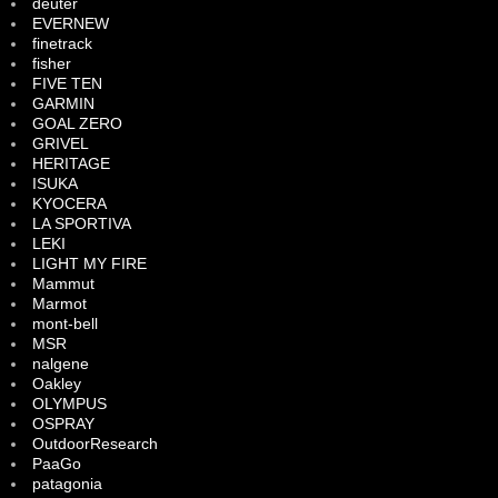
deuter
EVERNEW
finetrack
fisher
FIVE TEN
GARMIN
GOAL ZERO
GRIVEL
HERITAGE
ISUKA
KYOCERA
LA SPORTIVA
LEKI
LIGHT MY FIRE
Mammut
Marmot
mont-bell
MSR
nalgene
Oakley
OLYMPUS
OSPRAY
OutdoorResearch
PaaGo
patagonia