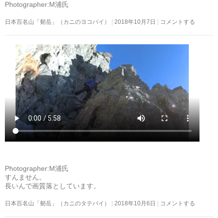
Photographer:M浦氏
日本百名山「剱岳」（カニのヨコバイ）
2018年10月7日
コメントする
Photographer:M浦氏
すんません。
長いんで画質落としています。
日本百名山「剱岳」（カニのタテバイ）
2018年10月6日
コメントする