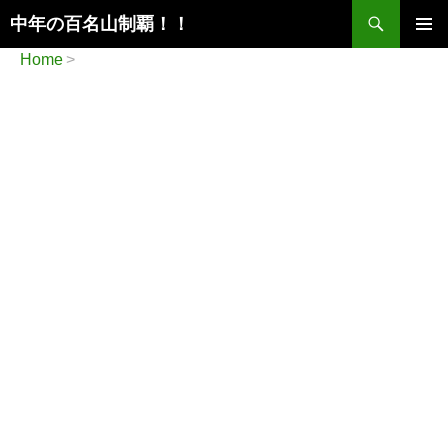
検
中年の百名山制覇！！
索
コ
メインメ
Home
ン
ニュー
テ
ン
ツ
へ
ス
キ
ッ
プ