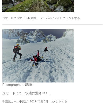
丹沢モロクボ沢「30M大滝」
2017年6月29日
コメントする
Photographer:N坂氏
尻セードにて、快適に滑降中！！
千畳敷カール中ほど
2017年1月6日
コメントする