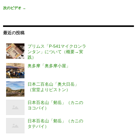
次のビデオ
→
最近の投稿
プリムス「P-541マイクロンラ
ンタン」について（概要→実
践）
奥多摩「奥多摩小屋」
日本二百名山「奥大日岳」
（室堂よりピストン）
日本百名山「剱岳」（カニの
ヨコバイ）
日本百名山「剱岳」（カニの
タテバイ）