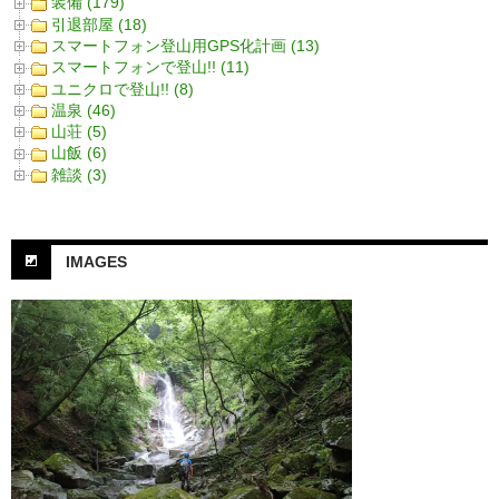
装備 (179)
引退部屋 (18)
スマートフォン登山用GPS化計画 (13)
スマートフォンで登山!! (11)
ユニクロで登山!! (8)
温泉 (46)
山荘 (5)
山飯 (6)
雑談 (3)
IMAGES