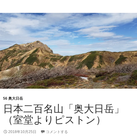
「
多
摩
小
屋
56 奥大日岳
日本二百名山「奥大日岳」
（室堂よりピストン）
2018年10月25日
コメントする