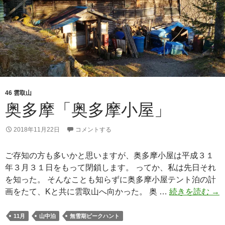
ロ
ン
ラ
ン
タ
ン」
に
つ
46 雲取山
い
奥多摩「奥多摩小屋」
て
（概
2018年11月22日
コメントする
要
→
ご存知の方も多いかと思いますが、奥多摩小屋は平成３１
実
年３月３１日をもって閉鎖します。 ってか、私は先日それ
践）
を知った。 そんなことも知らずに奥多摩小屋テント泊の計
奥
画をたて、Kと共に雲取山へ向かった。 奥 …
続きを読む
→
多
摩
11月
山中泊
無雪期ピークハント