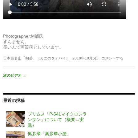
Photographer:M浦氏
すんません。
長いんで画質落としています。
日本百名山「剱岳」（カニのタテバイ）
2018年10月6日
コメントする
次のビデオ
→
最近の投稿
プリムス「P-541マイクロンラ
ンタン」について（概要→実
践）
奥多摩「奥多摩小屋」