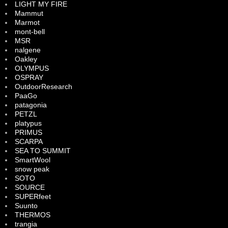
LIGHT MY FIRE
Mammut
Marmot
mont-bell
MSR
nalgene
Oakley
OLYMPUS
OSPRAY
OutdoorResearch
PaaGo
patagonia
PETZL
platypus
PRIMUS
SCARPA
SEA TO SUMMIT
SmartWool
snow peak
SOTO
SOURCE
SUPERfeet
Suunto
THERMOS
trangia