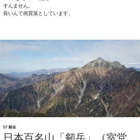
すんません。
長いんで画質落としています。
57 剱岳
日本百名山「剱岳」（室堂