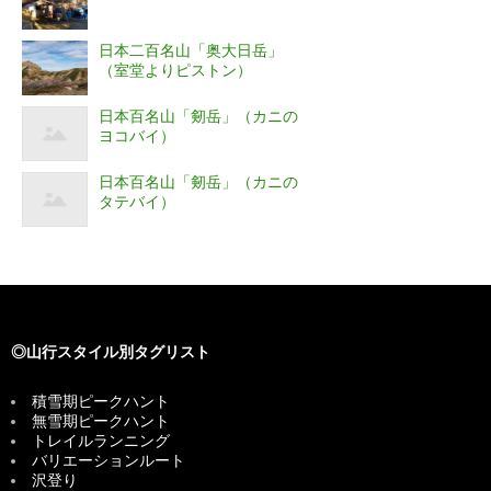
日本二百名山「奥大日岳」
（室堂よりピストン）
日本百名山「剱岳」（カニの
ヨコバイ）
日本百名山「剱岳」（カニの
タテバイ）
◎山行スタイル別タグリスト
積雪期ピークハント
無雪期ピークハント
トレイルランニング
バリエーションルート
沢登り