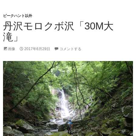
峰」
（中
ピークハント以外
級
丹沢モロクボ沢「30M大
コ
ー
滝」
ス）
画像
2017年6月29日
コメントする