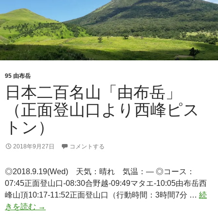
ピ
ス
ト
ン）
95 由布岳
日本二百名山「由布岳」
（正面登山口より西峰ピス
トン）
2018年9月27日
コメントする
◎2018.9.19(Wed) 天気：晴れ 気温：— ◎コース：
07:45正面登山口-08:30合野越-09:49マタエ-10:05由布岳西
峰山頂10:17-11:52正面登山口（行動時間：3時間7分 …
続
日
きを読む
→
本