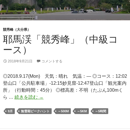
よ
り
久
住
山
競秀峰（大分県）
ピ
耶馬渓「競秀峰」（中級コ
ス
ース）
ト
ン）
2018年9月21日
コメントする
◎2018.9.17(Mon) 天気：晴れ 気温：— ◎コース：12:02
登山口「公共駐車場」-12:15妙見窟-12:47登山口「観光案内
所」（行動時間：45分） ◎標高差：不明（たぶん100mく
耶
ら …
続きを読む
→
馬
渓
9月
無雪期ピークハント
～500M
～5KM
～5時間
「競
秀