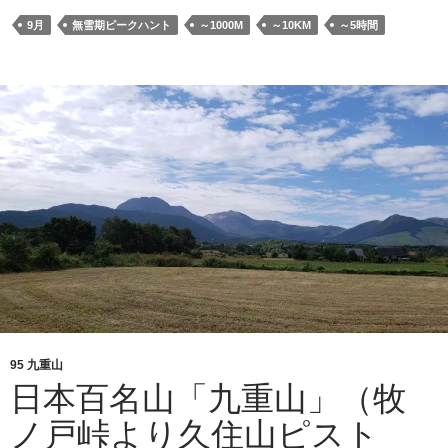
二
9月
無雪期ピークハント
～1000M
～10KM
～5時間
百
名
山
「由
布
岳」
（正
面
登
山
口
よ
り
西
95 九重山
峰
日本百名山「九重山」（牧
ピ
ノ戸峠より久住山ピスト
ス