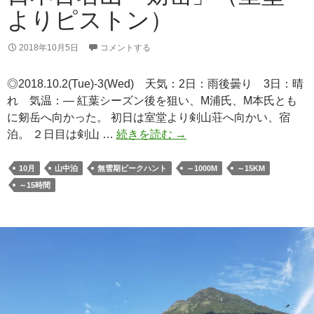
よりピストン）
2018年10月5日
コメントする
◎2018.10.2(Tue)-3(Wed) 天気：2日：雨後曇り 3日：晴
れ 気温：— 紅葉シーズン後を狙い、M浦氏、M本氏とも
に剱岳へ向かった。 初日は室堂より剣山荘へ向かい、宿
日
泊。 ２日目は剣山 …
続きを読む
→
本
百
10月
山中泊
無雪期ピークハント
～1000M
～15KM
名
～15時間
山
「剱
岳」
（室
堂
よ
り