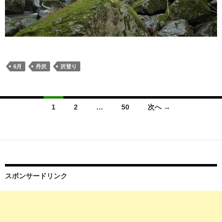
6月
丹沢
沢登り
投
1
2
…
50
次へ →
稿
ナ
ビ
ゲ
スポンサードリンク
ー
シ