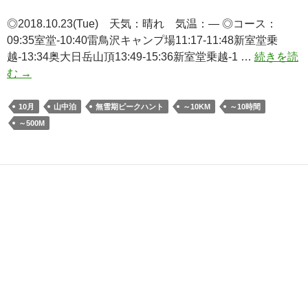
◎2018.10.23(Tue) 天気：晴れ 気温：— ◎コース：
09:35室堂-10:40雷鳥沢キャンプ場11:17-11:48新室堂乗
越-13:34奥大日岳山頂13:49-15:36新室堂乗越-1 …
続きを読
日
む
→
本
二
10月
山中泊
無雪期ピークハント
～10KM
～10時間
百
～500M
名
山
「奥
大
日
岳」
（室
堂
よ
り
ピ