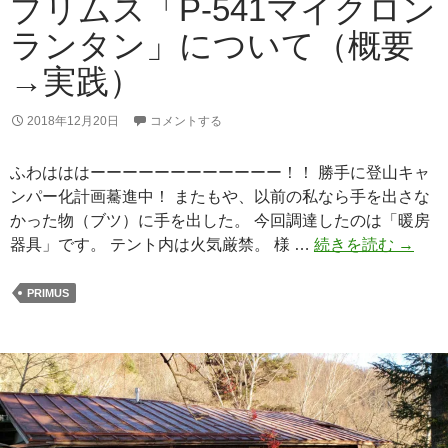
プリムス「P-541マイクロン
ランタン」について（概要
→実践）
2018年12月20日
コメントする
ふわはははーーーーーーーーーーーー！！ 勝手に登山キャ
ンパー化計画驀進中！ またもや、以前の私なら手を出さな
かった物（ブツ）に手を出した。 今回調達したのは「暖房
プ
器具」です。 テント内は火気厳禁。 様 …
続きを読む
→
リ
ム
PRIMUS
ス
「P-
541
マ
イ
ク