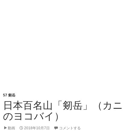
ス
ト
ン）
57 剱岳
日本百名山「剱岳」（カニ
のヨコバイ）
動画
2018年10月7日
コメントする