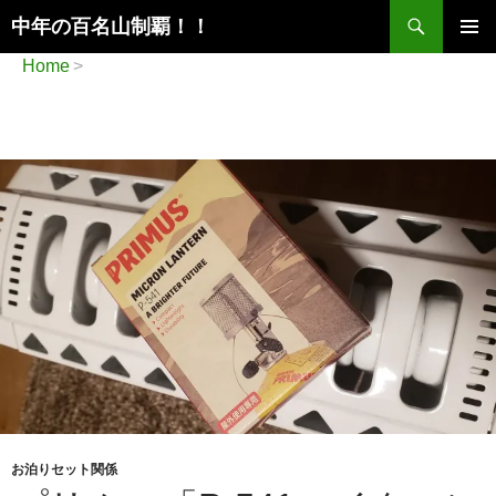
検
中年の百名山制覇！！
索
コ
メインメ
Home
ン
ニュー
テ
ン
ツ
へ
ス
キ
ッ
プ
お泊りセット関係