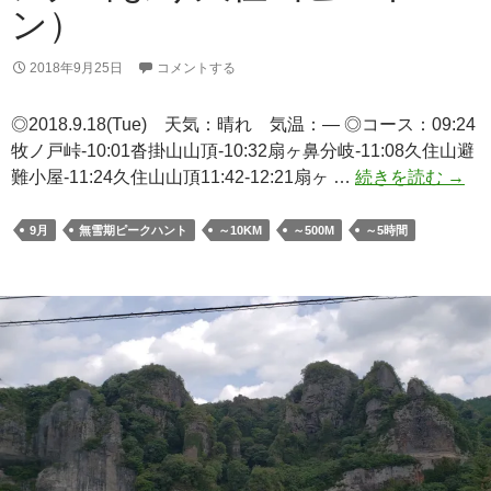
ト
ン）
ン）
2018年9月25日
コメントする
◎2018.9.18(Tue) 天気：晴れ 気温：— ◎コース：09:24
牧ノ戸峠-10:01沓掛山山頂-10:32扇ヶ鼻分岐-11:08久住山避
日
難小屋-11:24久住山山頂11:42-12:21扇ヶ …
続きを読む
→
本
百
9月
無雪期ピークハント
～10KM
～500M
～5時間
名
山
「九
重
山」
（牧
ノ
戸
峠