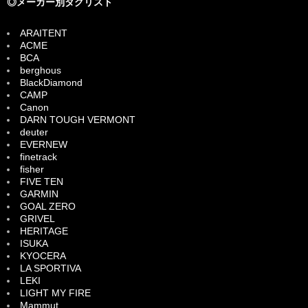
◎メーカー別タグリスト
ARAITENT
ACME
BCA
berghous
BlackDiamond
CAMP
Canon
DARN TOUGH VERMONT
deuter
EVERNEW
finetrack
fisher
FIVE TEN
GARMIN
GOAL ZERO
GRIVEL
HERITAGE
ISUKA
KYOCERA
LA SPORTIVA
LEKI
LIGHT MY FIRE
Mammut