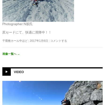
Photographer:N坂氏
尻セードにて、快適に滑降中！！
千畳敷カール中ほど
2017年1月6日
コメントする
画像一覧へ
→
VIDEO