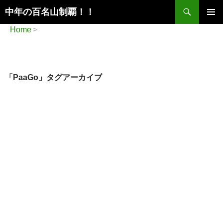
検
中年の百名山制覇！！
索
コ
メインメ
Home
ン
ニュー
テ
ン
ツ
へ
「PaaGo」タグアーカイブ
ス
キ
ッ
プ