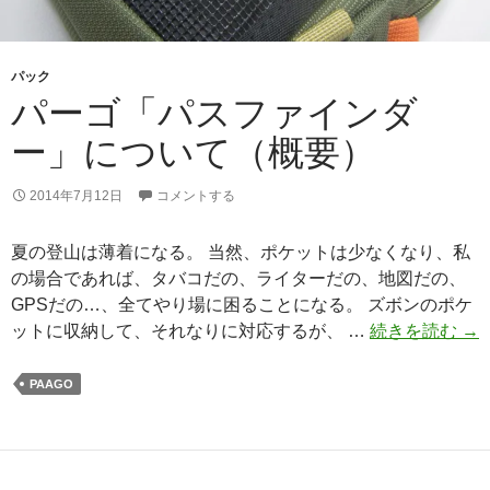
パック
パーゴ「パスファインダ
ー」について（概要）
2014年7月12日
コメントする
夏の登山は薄着になる。 当然、ポケットは少なくなり、私
の場合であれば、タバコだの、ライターだの、地図だの、
GPSだの…、全てやり場に困ることになる。 ズボンのポケ
パ
ットに収納して、それなりに対応するが、 …
続きを読む
→
ー
ゴ
PAAGO
「
ス
フ
ァ