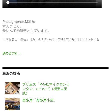
Photographer:M浦氏
すんません。
長いんで画質落としています。
日本百名山「剱岳」（カニのタテバイ）
2018年10月6日
コメントする
次のビデオ
→
最近の投稿
プリムス「P-541マイクロンラ
ンタン」について（概要→実
践）
奥多摩「奥多摩小屋」