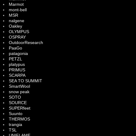
Marmot
mont-bell
MSR
nalgene
Oakley
OLYMPUS
OSPRAY
OutdoorResearch
PaaGo
patagonia
PETZL
platypus
PRIMUS
SCARPA
SEA TO SUMMIT
SmartWool
snow peak
SOTO
SOURCE
SUPERfeet
Suunto
THERMOS
trangia
TSL
UNIFLAME