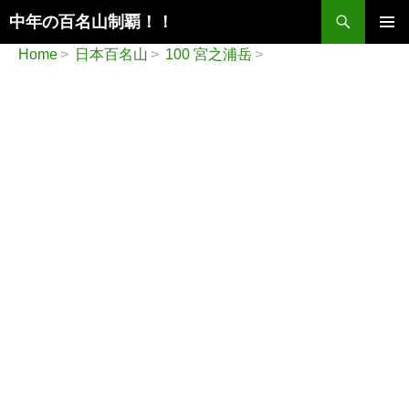
検
中年の百名山制覇！！
索
コ
メインメ
Home
日本百名山
100 宮之浦岳
ン
ニュー
テ
ン
ツ
へ
ス
キ
ッ
プ