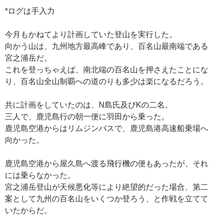
*ログは手入力
今月もかねてより計画していた登山を実行した。
向かう山は、九州地方最高峰であり、百名山最南端である
宮之浦岳だ。
これを登っちゃえば、南北端の百名山を押さえたことにな
り、百名山全山制覇への道のりも多少は楽になるだろう。
共に計画をしていたのは、N島氏及びKの二名。
三人で、鹿児島行の朝一便に羽田から乗った。
鹿児島空港からはリムジンバスで、鹿児島港高速船乗場へ
向かった。
鹿児島空港から屋久島へ渡る飛行機の便もあったが、それ
には乗らなかった。
宮之浦岳登山が天候悪化等により絶望的だった場合、第二
案として九州の百名山をいくつか登ろう、と作戦を立てて
いたからだ。