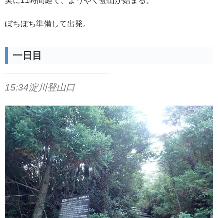
実に11時間経て、ようやく登山が始まる。
ぼちぼち準備して出発。
一日目
15:34淀川登山口