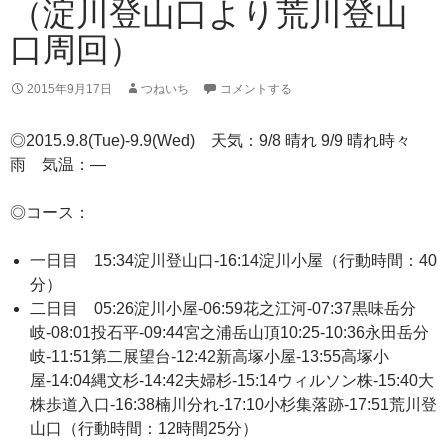
（淀川登山口より荒川登山
口周回）
2015年9月17日
つねいち
コメントする
◎2015.9.8(Tue)-9.9(Wed) 天気：9/8 晴れ 9/9 晴れ時々
雨 気温：—
◎コース：
一日目 15:34淀川登山口-16:14淀川小屋（行動時間：40
分）
二日目 05:26淀川小屋-06:59花之江河-07:37黒味岳分
岐-08:01投石平-09:44宮之浦岳山頂10:25-10:36永田岳分
岐-11:51第二展望台-12:42新高塚小屋-13:55高塚小
屋-14:04縄文杉-14:42夫婦杉-15:14ウィルソン株-15:40大
株歩道入口-16:38楠川分れ-17:10小杉集落跡-17:51荒川登
山口（行動時間：12時間25分）