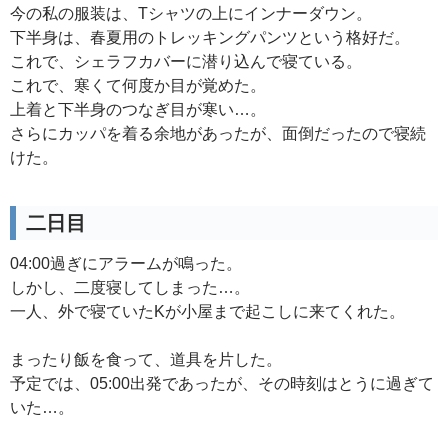
今の私の服装は、Tシャツの上にインナーダウン。
下半身は、春夏用のトレッキングパンツという格好だ。
これで、シェラフカバーに潜り込んで寝ている。
これで、寒くて何度か目が覚めた。
上着と下半身のつなぎ目が寒い…。
さらにカッパを着る余地があったが、面倒だったので寝続
けた。
二日目
04:00過ぎにアラームが鳴った。
しかし、二度寝してしまった…。
一人、外で寝ていたKが小屋まで起こしに来てくれた。
まったり飯を食って、道具を片した。
予定では、05:00出発であったが、その時刻はとうに過ぎて
いた…。