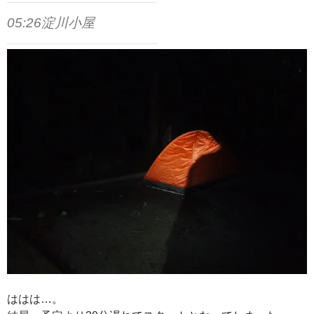
05:26淀川小屋
ははは…。