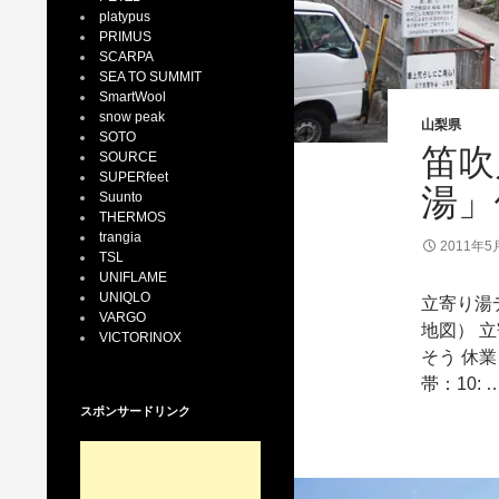
platypus
PRIMUS
SCARPA
SEA TO SUMMIT
SmartWool
snow peak
山梨県
SOTO
笛吹
SOURCE
SUPERfeet
湯」
Suunto
THERMOS
trangia
2011年5
TSL
UNIFLAME
UNIQLO
立寄り湯
VARGO
地図） 
VICTORINOX
そう 休
帯：10: 
スポンサードリンク