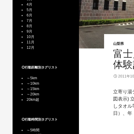
4月
5月
6月
7月
8月
9月
10月
11月
山梨県
12月
富士
体験
◎行動距離別タグリスト
2011年1
～5km
～10km
～15km
立寄り湯デ
～20km
図表示) 
20km超
しタオル
日）、年
◎行動時間別タグリスト
～5時間