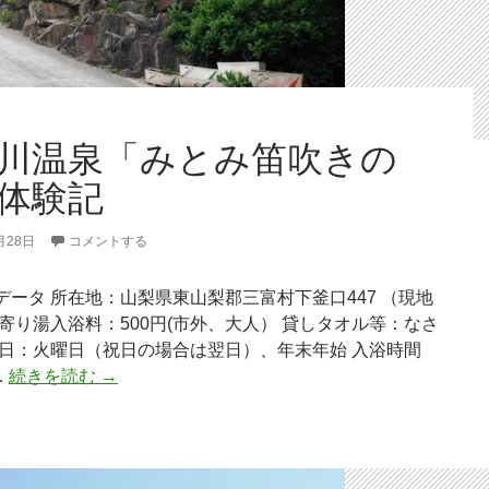
川温泉「みとみ笛吹きの
体験記
月28日
コメントする
データ 所在地：山梨県東山梨郡三富村下釜口447 （現地
立寄り湯入浴料：500円(市外、大人） 貸しタオル等：なさ
業日：火曜日（祝日の場合は翌日）、年末年始 入浴時間
笛
…
続きを読む
→
吹
川
温
泉