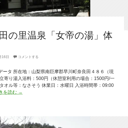
験
記
田の里温泉「女帝の湯」体
月16日
コメントする
データ 所在地：山梨県南巨摩郡早川町奈良田４８６（現
立寄り湯入浴料：500円（休憩室利用の場合：1500円/一
タオル等：なさそう 休業日：水曜日 入浴時間帯：09:00
奈
きを読む
→
良
田
の
里
温