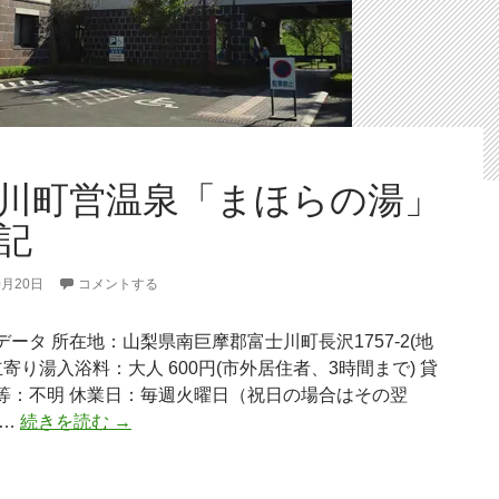
川町営温泉「まほらの湯」
記
0月20日
コメントする
ータ 所在地：山梨県南巨摩郡富士川町長沢1757-2(地
立寄り湯入浴料：大人 600円(市外居住者、3時間まで) 貸
等：不明 休業日：毎週火曜日（祝日の場合はその翌
富
 …
続きを読む
→
士
川