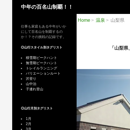
検
中年の百名山制覇！！
索
Home
温泉
山梨県
仕事も家庭もある中年がいか
にして百名山を制覇するの
か！？その挑戦の記録です。
◎山行スタイル別タグリスト
「山梨県
積雪期ピークハント
無雪期ピークハント
トレイルランニング
バリエーションルート
沢登り
山中泊
子連れ登山
◎山行月別タグリスト
1月
2月
3月