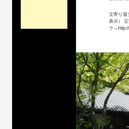
立寄り湯デ
表示） 立
ラ→http:/