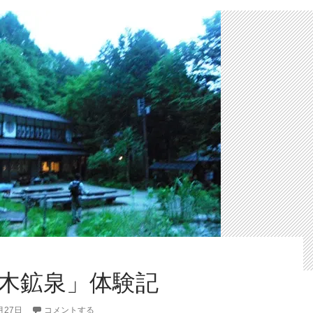
町
営
温
泉
「ま
ほ
ら
の
湯」
体
験
記
木鉱泉」体験記
月27日
コメントする