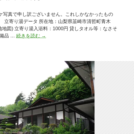
ケ写真で申し訳ございません。これしかなかったもの
。 立寄り湯データ 所在地：山梨県韮崎市清哲町青木
(現地地図) 立寄り湯入浴料：1000円 貸しタオル等：なさそ
「青
備品 …
続きを読む
→
木
鉱
泉」
体
験
記