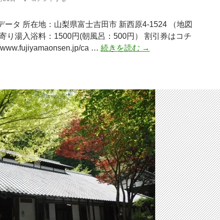
ータ 所在地：山梨県富士吉田市 新西原4-1524 （地図
寄り湯入浴料：1500円(朝風呂：500円） 割引券はコチ
富
/www.fujiyamaonsen.jp/ca …
続きを読む
→
士
急
行
グ
ル
ー
プ
「ふ
じ
や
ま
温
泉」
体