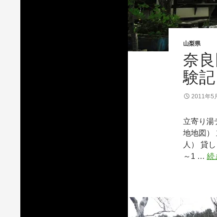
山梨県
奈良
験記
2011年5
立寄り湯
地地図） 
人） 貸し
～1 …
続