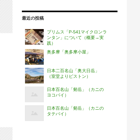
最近の投稿
プリムス「P-541マイクロンラ
ンタン」について（概要→実
践）
奥多摩「奥多摩小屋」
日本二百名山「奥大日岳」
（室堂よりピストン）
日本百名山「剱岳」（カニの
ヨコバイ）
日本百名山「剱岳」（カニの
タテバイ）