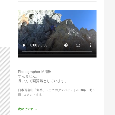
Photographer:M浦氏
すんません。
長いんで画質落としています。
日本百名山「剱岳」（カニのタテバイ）
2018年10月6
日
コメントする
次のビデオ
→