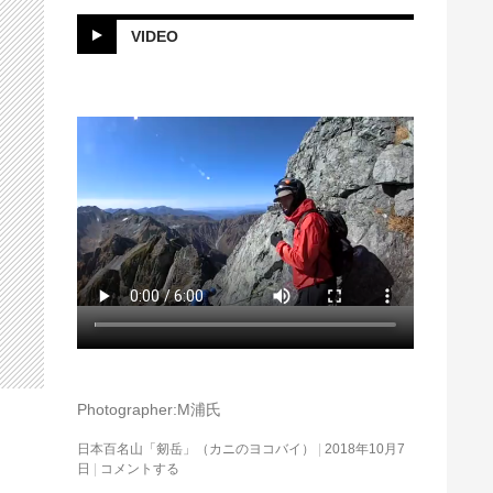
VIDEO
Photographer:M浦氏
日本百名山「剱岳」（カニのヨコバイ）
2018年10月7
日
コメントする