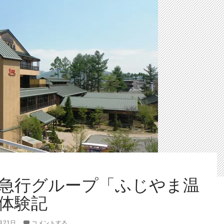
「み
と
み
笛
吹
き
の
湯」
体
験
記
急行グループ「ふじやま温
体験記
月21日
コメントする