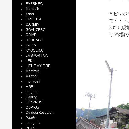
EVERNEW
finetrack
＊ピンボ
fisher
FIVE TEN
で・・・
GARMIN
3350 
GOAL ZERO
う 浴場内
GRIVEL
HERITAGE
ISUKA
KYOCERA
LA SPORTIVA
LEKI
LIGHT MY FIRE
Mammut
Marmot
mont-bell
MSR
nalgene
Oakley
OLYMPUS
OSPRAY
OutdoorResearch
PaaGo
patagonia
PETZL