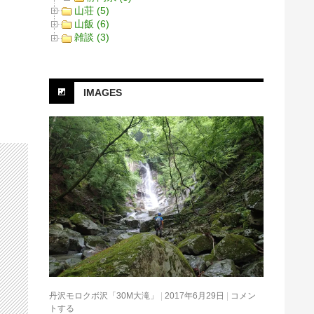
山荘 (5)
山飯 (6)
雑談 (3)
IMAGES
丹沢モロクボ沢「30M大滝」
2017年6月29日
コメン
トする