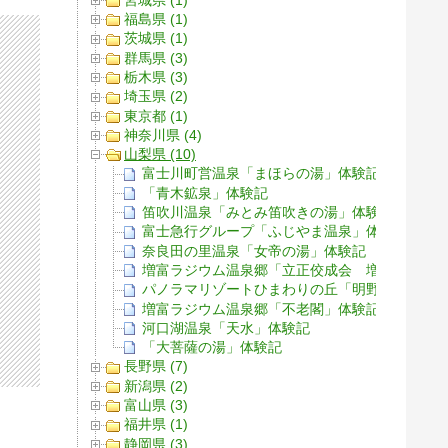
福島県 (1)
茨城県 (1)
群馬県 (3)
栃木県 (3)
埼玉県 (2)
東京都 (1)
神奈川県 (4)
山梨県 (10)
富士川町営温泉「まほらの湯」体験記
「青木鉱泉」体験記
笛吹川温泉「みとみ笛吹きの湯」体験記
富士急行グループ「ふじやま温泉」体験記
奈良田の里温泉「女帝の湯」体験記
増富ラジウム温泉郷「立正佼成会 増富佼成寮
パノラマリゾートひまわりの丘「明野温泉 太
増富ラジウム温泉郷「不老閣」体験記
河口湖温泉「天水」体験記
「大菩薩の湯」体験記
長野県 (7)
新潟県 (2)
富山県 (3)
福井県 (1)
静岡県 (3)