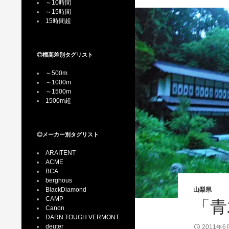
～10時間
～15時間
15時間超
◎標高差別タグリスト
～500m
～1000m
～1500m
1500m超
◎メーカー別タグリスト
ARAITENT
ACME
BCA
berghous
BlackDiamond
山梨県
CAMP
「青
Canon
DARN TOUGH VERMONT
deuter
2011年6