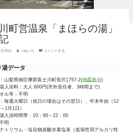
川町営温泉「まほらの湯」
記
0月20日
つねいち
コメントする
り湯データ
：山梨県南巨摩郡富士川町長沢1757-2(
地図表示
)
湯入浴料：大人 600円(市外居住者、3時間まで)
オル等：不明
：毎週火曜日（祝日の場合はその翌日）、年末年始（12
日～1月1日）
湯入浴時間帯：10：00～22：00
不明
ナトリウム・塩化物炭酸水素塩泉（低張性弱アルカリ性