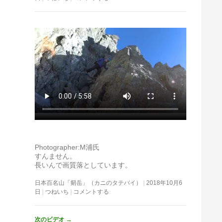
Photographer:M浦氏
すんません。
長いんで画質落としています。
日本百名山「剱岳」（カニのタテバイ）
2018年10月6
日
つねいち
コメントする
次のビデオ
→