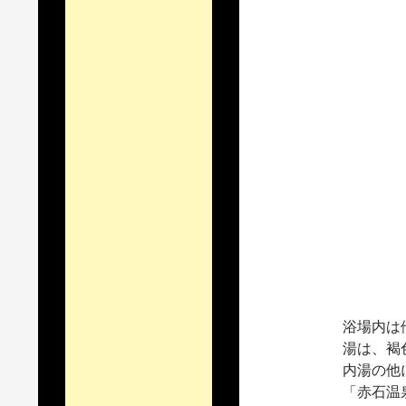
浴場内は
湯は、褐
内湯の他
「赤石温