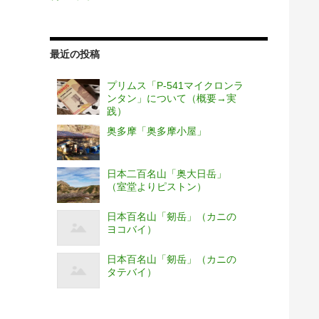
最近の投稿
プリムス「P-541マイクロンラ
ンタン」について（概要→実
践）
奥多摩「奥多摩小屋」
日本二百名山「奥大日岳」
（室堂よりピストン）
日本百名山「剱岳」（カニの
ヨコバイ）
日本百名山「剱岳」（カニの
タテバイ）