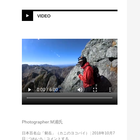
VIDEO
Photographer:M浦氏
日本百名山「剱岳」（カニのヨコバイ）
2018年10月7
日
つねいち
コメントする