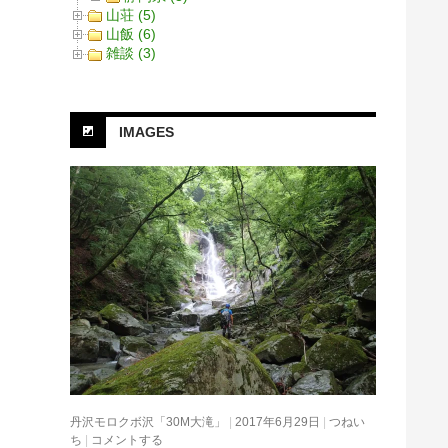
山荘 (5)
山飯 (6)
雑談 (3)
IMAGES
丹沢モロクボ沢「30M大滝」
2017年6月29日
つねい
ち
コメントする