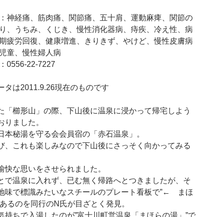
：神経痛、筋肉痛、関節痛、五十肩、運動麻痺、関節の
り、うちみ、くじき、慢性消化器病、痔疾、冷え性、病
期疲労回復、健康増進、きりきず、やけど、慢性皮膚病
児童、慢性婦人病
0556-22-7227
タは2011.9.26現在のものです
た「櫛形山」の際、下山後に温泉に浸かって帰宅しよう
おりました。
日本秘湯を守る会会員宿の「赤石温泉」。
び、これも楽しみなので下山後にさっそく向かってみる
。
愉快な思いをさせられました。
とで温泉に入れず、已む無く帰路へとつきましたが、そ
地味で標識みたいなスチールのプレート看板で”← まほ
とあるのを同行のN氏が目ざとく発見。
気持ちで入湯したのが”富士川町営温泉「まほらの湯」”で