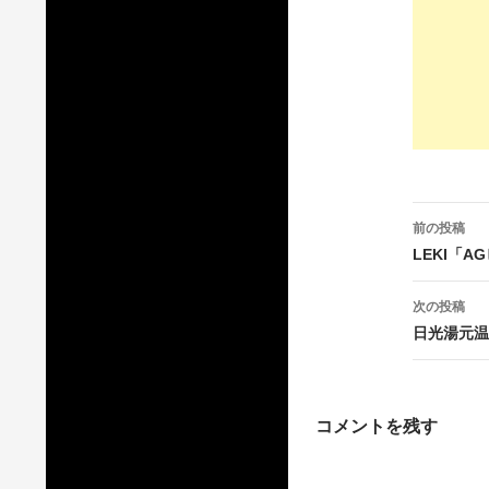
投
前の投稿
稿
LEKI「
ナ
次の投稿
ビ
日光湯元温
ゲ
ー
コメントを残す
シ
ョ