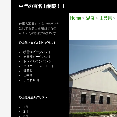
検
中年の百名山制覇！！
索
Home
温泉
山梨県
仕事も家庭もある中年がいか
にして百名山を制覇するの
か！？その挑戦の記録です。
◎山行スタイル別タグリスト
積雪期ピークハント
無雪期ピークハント
トレイルランニング
バリエーションルート
沢登り
山中泊
子連れ登山
◎山行月別タグリスト
1月
2月
3月