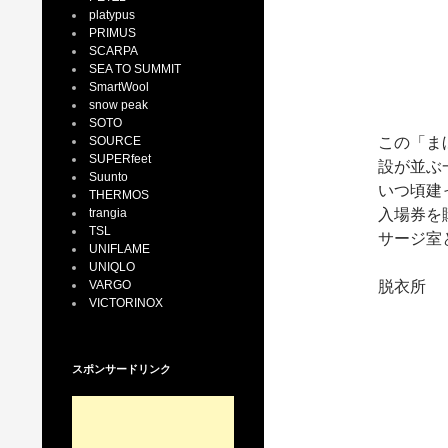
platypus
PRIMUS
SCARPA
SEA TO SUMMIT
SmartWool
snow peak
SOTO
SOURCE
この「ま
SUPERfeet
設が並ぶ
Suunto
いつ頃建
THERMOS
trangia
入場券を
TSL
サージ室
UNIFLAME
UNIQLO
VARGO
脱衣所
VICTORINOX
スポンサードリンク