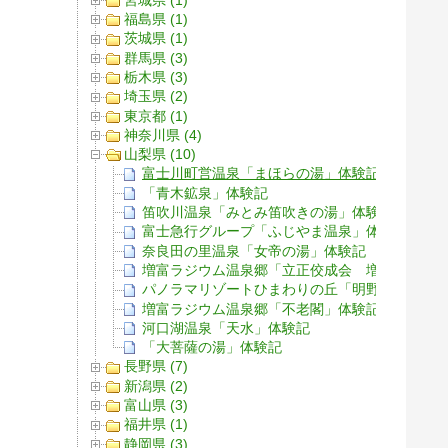
福島県 (1)
茨城県 (1)
群馬県 (3)
栃木県 (3)
埼玉県 (2)
東京都 (1)
神奈川県 (4)
山梨県 (10)
富士川町営温泉「まほらの湯」体験記
「青木鉱泉」体験記
笛吹川温泉「みとみ笛吹きの湯」体験記
富士急行グループ「ふじやま温泉」体験記
奈良田の里温泉「女帝の湯」体験記
増富ラジウム温泉郷「立正佼成会 増富佼成寮
パノラマリゾートひまわりの丘「明野温泉 太
増富ラジウム温泉郷「不老閣」体験記
河口湖温泉「天水」体験記
「大菩薩の湯」体験記
長野県 (7)
新潟県 (2)
富山県 (3)
福井県 (1)
静岡県 (3)