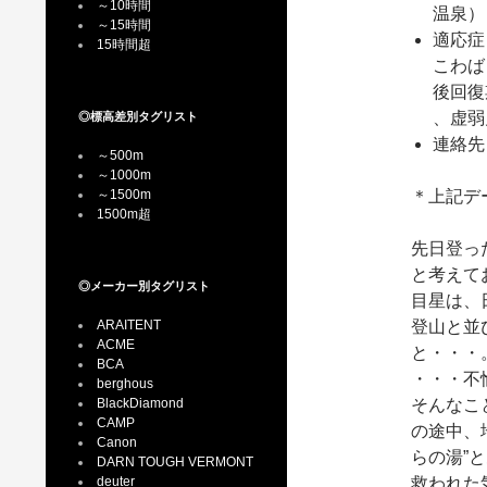
～10時間
温泉）
～15時間
適応症
15時間超
こわば
後回復
、虚弱
◎標高差別タグリスト
連絡先：
～500m
～1000m
～1500m
＊上記デー
1500m超
先日登っ
と考えて
◎メーカー別タグリスト
目星は、
ARAITENT
登山と並
ACME
と・・・
BCA
・・・不
berghous
BlackDiamond
そんなこ
CAMP
の途中、
Canon
らの湯”
DARN TOUGH VERMONT
deuter
救われた