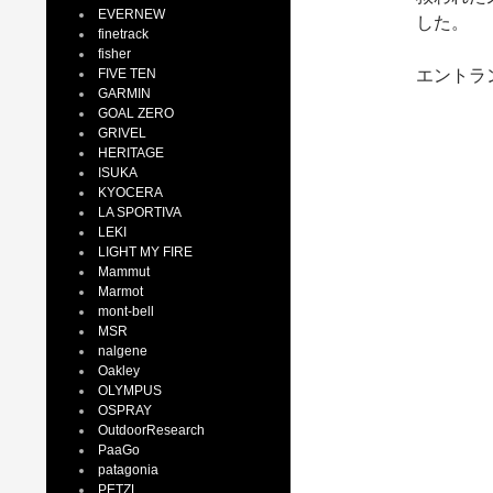
EVERNEW
した。
finetrack
fisher
FIVE TEN
エントラ
GARMIN
GOAL ZERO
GRIVEL
HERITAGE
ISUKA
KYOCERA
LA SPORTIVA
LEKI
LIGHT MY FIRE
Mammut
Marmot
mont-bell
MSR
nalgene
Oakley
OLYMPUS
OSPRAY
OutdoorResearch
PaaGo
patagonia
PETZL