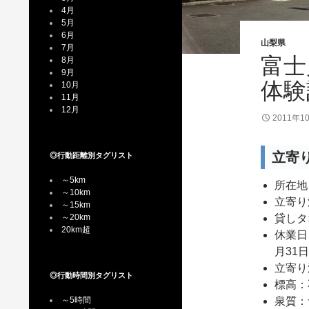
4月
5月
6月
山梨県
7月
富士
8月
9月
体験
10月
11月
12月
2011年1
立寄
◎行動距離別タグリスト
～5km
所在地
～10km
立寄り
～15km
～20km
貸しタ
20km超
休業日
月31
立寄り
◎行動時間別タグリスト
標高：
～5時間
泉質：