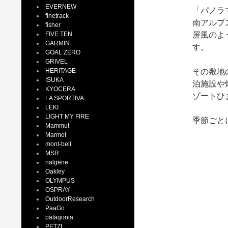
EVERNEW
「パノラ
finetrack
南アルプ
fisher
FIVE TEN
屏風のよ
GARMIN
す。
GOAL ZERO
GRIVEL
HERITAGE
その敷地
ISUKA
泊施設や
KYOCERA
ゾートひ
LA SPORTIVA
LEKI
LIGHT MY FIRE
季節ごと
Mammut
Marmot
mont-bell
MSR
nalgene
Oakley
OLYMPUS
OSPRAY
OutdoorResearch
PaaGo
patagonia
PETZL