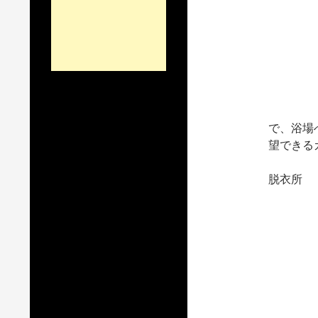
で、浴場
望できる
脱衣所