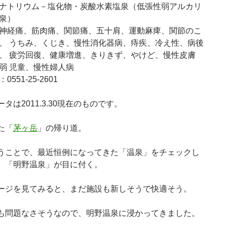
ナトリウム－塩化物・炭酸水素塩泉（低張性弱アルカリ
泉）
神経痛、筋肉痛、関節痛、五十肩、運動麻痺、関節のこ
、 うちみ、くじき、慢性消化器病、痔疾、冷え性、病後
、 疲労回復、健康増進、きりきず、やけど、慢性皮膚
弱 児童、慢性婦人病
0551-25-2601
タは2011.3.30現在のものです。
た「
茅ヶ岳
」の帰り道。
うことで、最近恒例になってきた「温泉」をチェックし
、「明野温泉」が目に付く。
ージを見てみると、まだ施設も新しそうで快適そう。
も問題なさそうなので、明野温泉に浸かってきました。