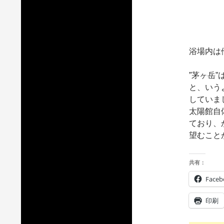
浴場内は
”茅ヶ岳
と、いう
していま
太陽館自
ており、
望むこと
共有：
Faceb
印刷