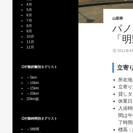
4月
5月
6月
山梨県
7月
パノ
8月
9月
「明
10月
11月
12月
2011年4
立寄
◎行動距離別タグリスト
～5km
所在地
～10km
立寄り
～15km
～20km
貸しタ
20km超
休業日
入浴時間
間は午後
◎行動時間別タグリスト
了時間は
～5時間
標高：