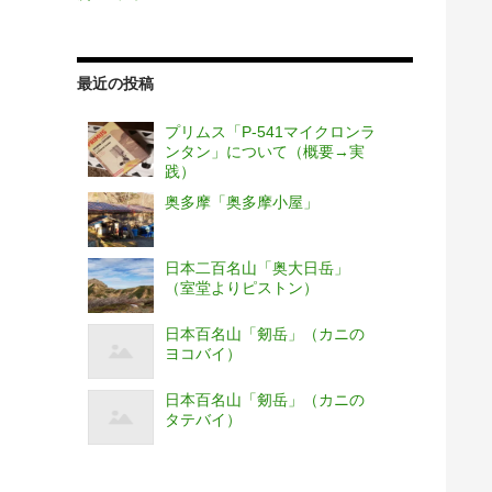
最近の投稿
プリムス「P-541マイクロンラ
ンタン」について（概要→実
践）
奥多摩「奥多摩小屋」
日本二百名山「奥大日岳」
（室堂よりピストン）
日本百名山「剱岳」（カニの
ヨコバイ）
日本百名山「剱岳」（カニの
タテバイ）