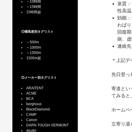
～10時間
泉質：
～15時間
性高温
15時間超
効能：
わばり
回復期
◎標高差別タグリスト
病、虚
～500m
連絡先：
～1000m
～1500m
1500m超
＊上記デー
先日登っ
◎メーカー別タグリスト
ARAITENT
寄道とい
ACME
てみると
BCA
berghous
BlackDiamond
ホームペ
CAMP
Canon
立寄り湯
DARN TOUGH VERMONT
deuter