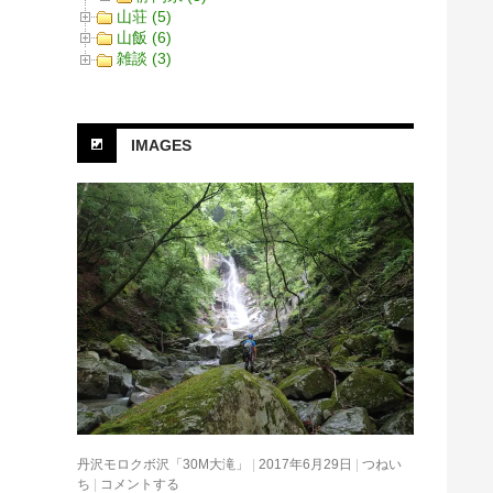
山荘 (5)
山飯 (6)
雑談 (3)
IMAGES
丹沢モロクボ沢「30M大滝」
2017年6月29日
つねい
ち
コメントする