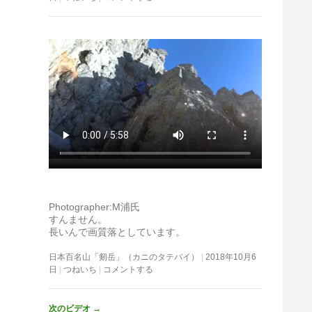
Photographer:M浦氏
すんません。
長いんで画質落としています。
日本百名山「剱岳」（カニのタテバイ）
2018年10月6
日
つねいち
コメントする
次のビデオ
→