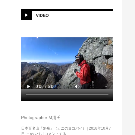
VIDEO
Photographer:M浦氏
日本百名山「剱岳」（カニのヨコバイ）
2018年10月7
日
つねいち
コメントする