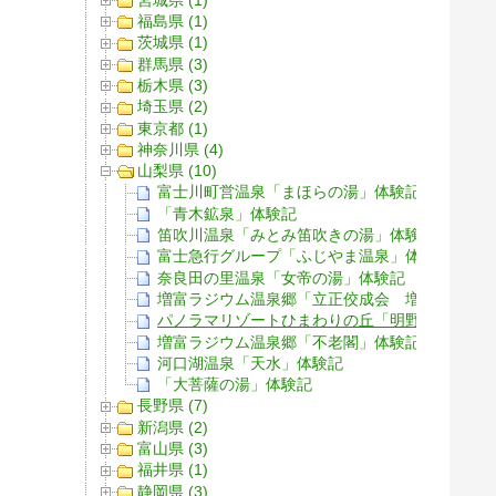
福島県 (1)
茨城県 (1)
群馬県 (3)
栃木県 (3)
埼玉県 (2)
東京都 (1)
神奈川県 (4)
山梨県 (10)
富士川町営温泉「まほらの湯」体験記
「青木鉱泉」体験記
笛吹川温泉「みとみ笛吹きの湯」体験記
富士急行グループ「ふじやま温泉」体験記
奈良田の里温泉「女帝の湯」体験記
増富ラジウム温泉郷「立正佼成会 増富佼成寮
パノラマリゾートひまわりの丘「明野温泉 太
増富ラジウム温泉郷「不老閣」体験記
河口湖温泉「天水」体験記
「大菩薩の湯」体験記
長野県 (7)
新潟県 (2)
富山県 (3)
福井県 (1)
静岡県 (3)