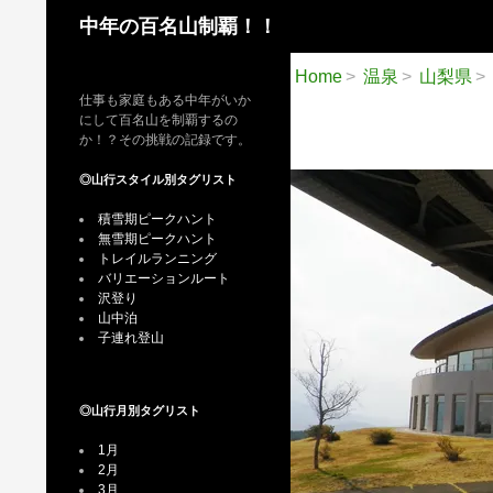
検
中年の百名山制覇！！
索
Home
温泉
山梨県
仕事も家庭もある中年がいか
にして百名山を制覇するの
か！？その挑戦の記録です。
◎山行スタイル別タグリスト
積雪期ピークハント
無雪期ピークハント
トレイルランニング
バリエーションルート
沢登り
山中泊
子連れ登山
◎山行月別タグリスト
1月
2月
3月