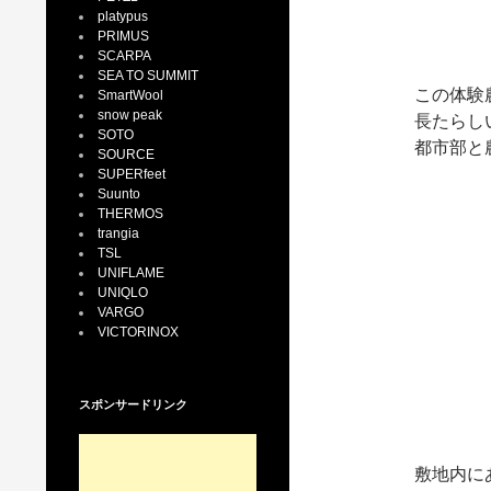
platypus
PRIMUS
SCARPA
SEA TO SUMMIT
この体験
SmartWool
snow peak
長たらし
SOTO
都市部と
SOURCE
SUPERfeet
Suunto
THERMOS
trangia
TSL
UNIFLAME
UNIQLO
VARGO
VICTORINOX
スポンサードリンク
敷地内に