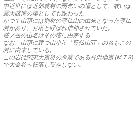
中近世には近郊農村の雨乞いの場として、或いは
露天賭博の場としても賑わった。
かつて山頂には別称の尊仏山の由来となった尊仏
岩があり、お塔と呼ばれ信仰されていた。
塔ノ岳の山名はその塔に由来する。
なお、山頂に建つ山小屋「尊仏山荘」の名もこの
岩に由来している。
この岩は関東大震災の余震である丹沢地震 (M 7.3)
で大金谷へ転落し現存しない。