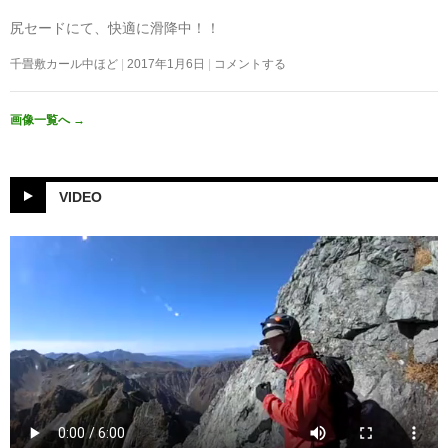
尻セードにて、快適に滑降中！！
千畳敷カール中ほど
2017年1月6日
コメントする
画像一覧へ
→
VIDEO