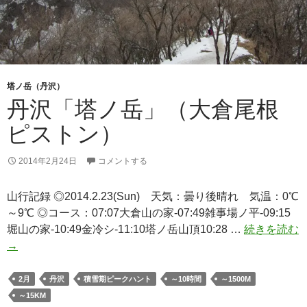
塔ノ岳（丹沢）
丹沢「塔ノ岳」（大倉尾根
ピストン）
2014年2月24日
コメントする
山行記録 ◎2014.2.23(Sun) 天気：曇り後晴れ 気温：0℃
～9℃ ◎コース：07:07大倉山の家-07:49雑事場ノ平-09:15
堀山の家-10:49金冷シ-11:10塔ノ岳山頂10:28 …
続きを読む
丹
→
沢
「塔
2月
丹沢
積雪期ピークハント
～10時間
～1500M
ノ
～15KM