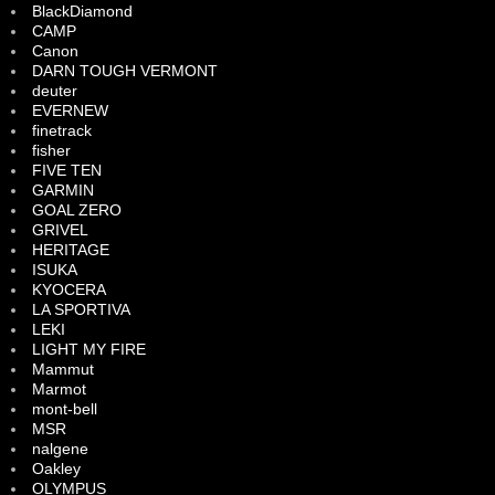
BlackDiamond
CAMP
Canon
DARN TOUGH VERMONT
deuter
EVERNEW
finetrack
fisher
FIVE TEN
GARMIN
GOAL ZERO
GRIVEL
HERITAGE
ISUKA
KYOCERA
LA SPORTIVA
LEKI
LIGHT MY FIRE
Mammut
Marmot
mont-bell
MSR
nalgene
Oakley
OLYMPUS