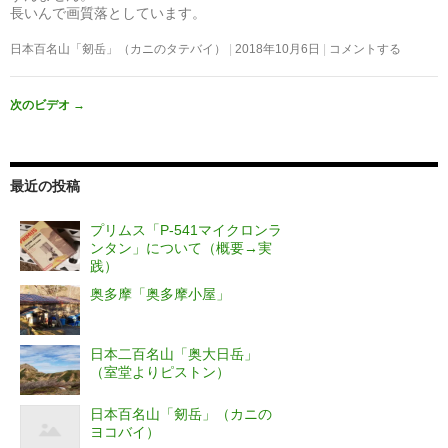
長いんで画質落としています。
日本百名山「剱岳」（カニのタテバイ）
2018年10月6日
コメントする
次のビデオ
→
最近の投稿
プリムス「P-541マイクロンラ
ンタン」について（概要→実
践）
奥多摩「奥多摩小屋」
日本二百名山「奥大日岳」
（室堂よりピストン）
日本百名山「剱岳」（カニの
ヨコバイ）