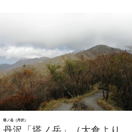
岳」
（大
倉
尾
根
ピ
ス
ト
ン）
塔ノ岳（丹沢）
丹沢「塔ノ岳」（大倉より