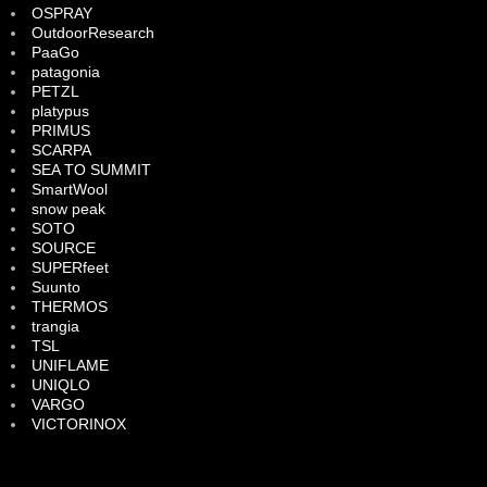
OSPRAY
OutdoorResearch
PaaGo
patagonia
PETZL
platypus
PRIMUS
SCARPA
SEA TO SUMMIT
SmartWool
snow peak
SOTO
SOURCE
SUPERfeet
Suunto
THERMOS
trangia
TSL
UNIFLAME
UNIQLO
VARGO
VICTORINOX