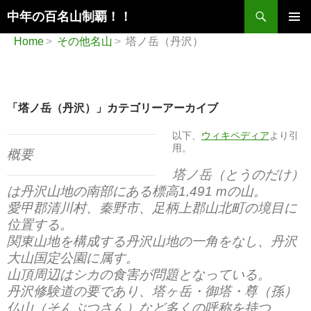
検
中年の百名山制覇！！
索
コ
メインメ
Home
その他名山
塔ノ岳（丹沢）
ン
ニュー
テ
ン
ツ
へ
「塔ノ岳（丹沢）」カテゴリーアーカイブ
ス
キ
以下、
ウィキペディア
より引
ッ
用。
概要
プ
塔ノ岳（とうのだけ）
は丹沢山地の南部にある標高1,491 mの山。
愛甲郡清川村、秦野市、足柄上郡山北町の境目に
位置する。
関東山地を構成する丹沢山地の一角をなし、丹沢
大山国定公園に属す。
山頂周辺はシカの食害が問題となっている。
丹沢修験道の要であり、塔ヶ岳・御塔・尊（孫）
仏山（そんぶつさん）など多くの呼称を持つ。