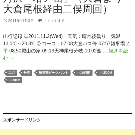
大倉尾根経由二俣周回）
2011年11月3日
コメントする
山行記録 ◎2011.11.2(Wed) 天気：晴れ後曇り 気温：
13.5℃～20.8℃ ◎コース：07:08大倉バス停-07:57雑事場ノ
平-08:50堀山の家-09:13天神尾根分岐-10:02金 …
続きを読
丹
む
→
沢
「塔
11月
丹沢
無雪期ピークハント
～10時間
～1500M
ノ
～20KM
岳」
（大
倉
よ
り
スポンサードリンク
大
倉