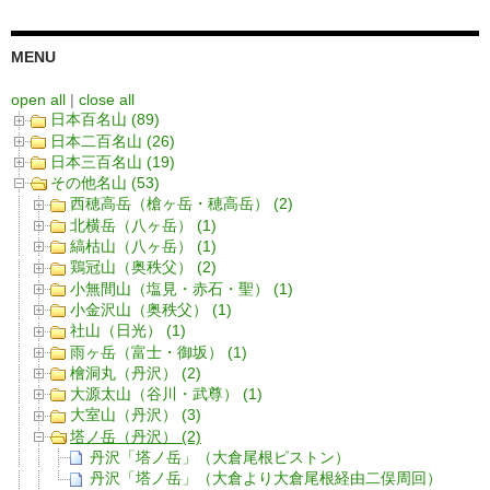
MENU
open all
|
close all
日本百名山 (89)
日本二百名山 (26)
日本三百名山 (19)
その他名山 (53)
西穂高岳（槍ヶ岳・穂高岳） (2)
北横岳（八ヶ岳） (1)
縞枯山（八ヶ岳） (1)
鶏冠山（奥秩父） (2)
小無間山（塩見・赤石・聖） (1)
小金沢山（奥秩父） (1)
社山（日光） (1)
雨ヶ岳（富士・御坂） (1)
檜洞丸（丹沢） (2)
大源太山（谷川・武尊） (1)
大室山（丹沢） (3)
塔ノ岳（丹沢） (2)
丹沢「塔ノ岳」（大倉尾根ピストン）
丹沢「塔ノ岳」（大倉より大倉尾根経由二俣周回）