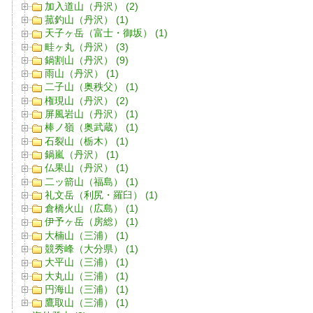
加入道山（丹沢） (2)
菰釣山（丹沢） (1)
天子ヶ岳（富士・御坂） (1)
畦ヶ丸（丹沢） (3)
鍋割山（丹沢） (9)
雨山（丹沢） (1)
二子山（奥秩父） (1)
権現山（丹沢） (2)
屏風岩山（丹沢） (1)
棒ノ嶺（奥武蔵） (1)
石裂山（栃木） (1)
鍋嵐（丹沢） (1)
仏果山（丹沢） (1)
二ッ箭山（福島） (1)
礼文岳（利尻・羅臼） (1)
倉橋火山（広島） (1)
伊予ヶ岳（房総） (1)
大楠山（三浦） (1)
競秀峰（大分県） (1)
大平山（三浦） (1)
大丸山（三浦） (1)
円海山（三浦） (1)
鷹取山（三浦） (1)