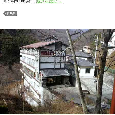
倉
高：約800m 泉 …
続きを読む
→
淵
川
群馬県
浦
温
泉
「は
ま
ゆ
う
山
荘」
体
験
記