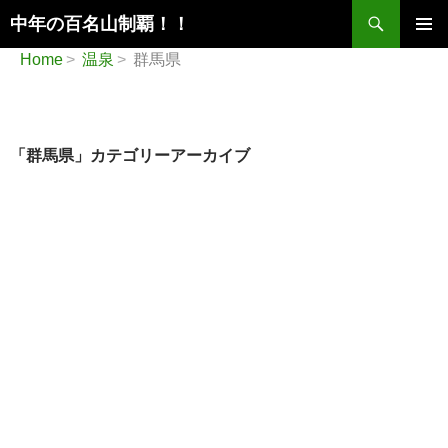
検
中年の百名山制覇！！
索
コ
メインメ
Home
温泉
群馬県
ン
ニュー
テ
ン
ツ
へ
「群馬県」カテゴリーアーカイブ
ス
キ
ッ
プ