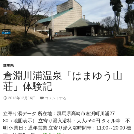
ル
湯
の
陣」
体
験
記
群馬県
倉淵川浦温泉「はまゆう山
荘」体験記
2013年12月16日
コメントする
立寄り湯データ 所在地：群馬県高崎市倉渕町川浦27-
80（地図表示） 立寄り湯入浴料：大人/550円 タオル等：不
明 休業日：通年営業 立寄り湯入浴時間帯：11:00～20:00 標