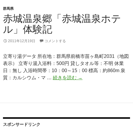
群馬県
赤城温泉郷「赤城温泉ホテ
ル」体験記
2011年12月19日
コメントする
立寄り湯データ 所在地：群馬県前橋市苗ヶ島町2031（地図
表示） 立寄り湯入浴料：500円 貸しタオル等：不明 休業
日：無し 入浴時間帯：10：00～15：00 標高：約860m 泉
赤
質：カルシウム・マ …
続きを読む
→
城
温
泉
郷
「赤
城
スポンサードリンク
温