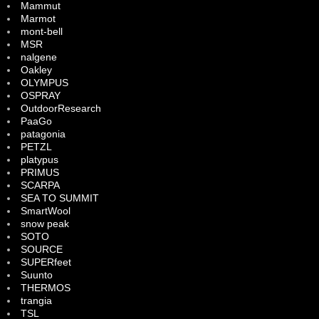
Mammut
Marmot
mont-bell
MSR
nalgene
Oakley
OLYMPUS
OSPRAY
OutdoorResearch
PaaGo
patagonia
PETZL
platypus
PRIMUS
SCARPA
SEA TO SUMMIT
SmartWool
snow peak
SOTO
SOURCE
SUPERfeet
Suunto
THERMOS
trangia
TSL