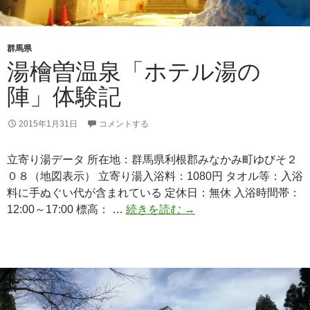
群馬県
湯檜曽温泉「ホテル湯の
陣」体験記
2015年1月31日
コメントする
立寄り湯データ 所在地：群馬県利根郡みなかみ町ゆびそ２
０８（地図表示） 立寄り湯入浴料：1080円 タオル等：入浴
料に手ぬぐい代が含まれている 定休日：無休 入浴時間帯：
湯
12:00～17:00 標高： …
続きを読む
→
檜
曽
温
泉
「ホ
テ