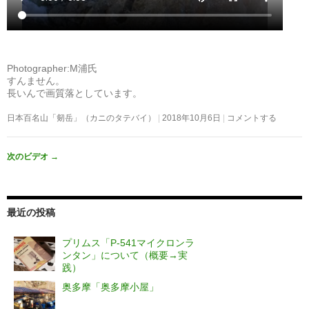
Photographer:M浦氏
すんません。
長いんで画質落としています。
日本百名山「剱岳」（カニのタテバイ）
2018年10月6日
コメントする
次のビデオ
→
最近の投稿
プリムス「P-541マイクロンラ
ンタン」について（概要→実
践）
奥多摩「奥多摩小屋」