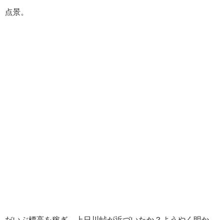
点景。
だいぶ標高を稼ぎ、上日川峠が近づいたか？ようやく明か