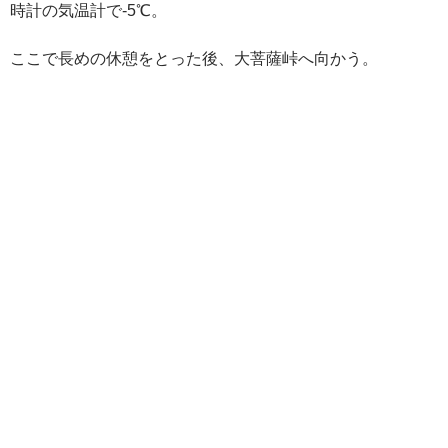
時計の気温計で-5℃。
ここで長めの休憩をとった後、大菩薩峠へ向かう。