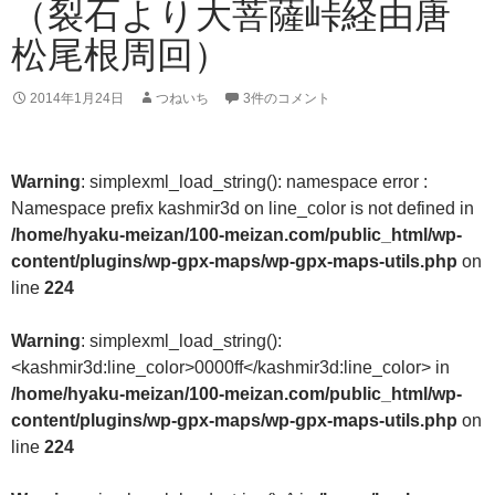
（裂石より大菩薩峠経由唐
松尾根周回）
2014年1月24日
つねいち
3件のコメント
Warning
: simplexml_load_string(): namespace error :
Namespace prefix kashmir3d on line_color is not defined in
/home/hyaku-meizan/100-meizan.com/public_html/wp-
content/plugins/wp-gpx-maps/wp-gpx-maps-utils.php
on
line
224
Warning
: simplexml_load_string():
<kashmir3d:line_color>0000ff</kashmir3d:line_color> in
/home/hyaku-meizan/100-meizan.com/public_html/wp-
content/plugins/wp-gpx-maps/wp-gpx-maps-utils.php
on
line
224