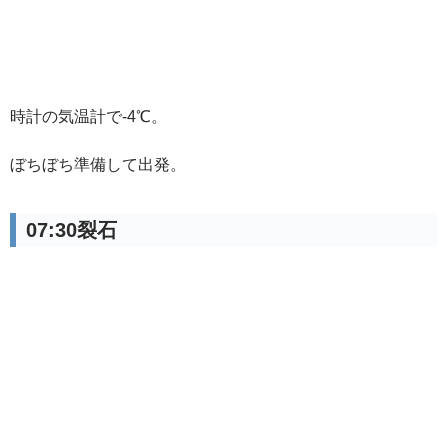
時計の気温計で-4℃。
ぼちぼち準備して出発。
07:30裂石