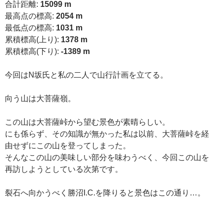
合計距離:
15099 m
最高点の標高:
2054 m
最低点の標高:
1031 m
累積標高(上り):
1378 m
累積標高(下り):
-1389 m
今回はN坂氏と私の二人で山行計画を立てる。
向う山は大菩薩嶺。
この山は大菩薩峠から望む景色が素晴らしい。
にも係らず、その知識が無かった私は以前、大菩薩峠を経
由せずにこの山を登ってしまった。
そんなこの山の美味しい部分を味わうべく、今回この山を
再訪しようとしている次第です。
裂石へ向かうべく勝沼I.C.を降りると景色はこの通り…。