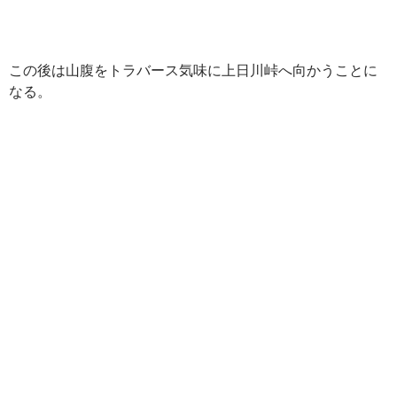
この後は山腹をトラバース気味に上日川峠へ向かうことに
なる。