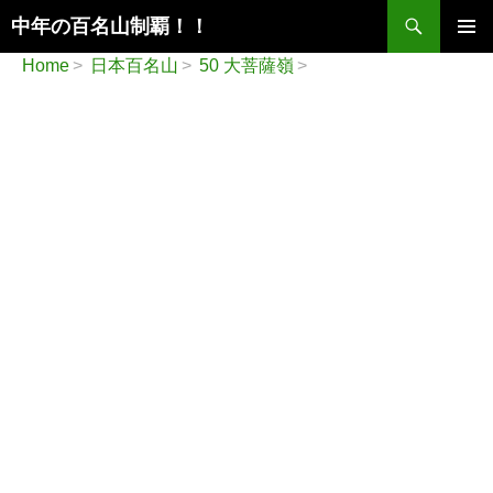
検
中年の百名山制覇！！
索
コ
メインメ
Home
日本百名山
50 大菩薩嶺
ン
ニュー
テ
ン
ツ
へ
ス
キ
ッ
プ