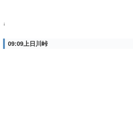
↓
09:09上日川峠