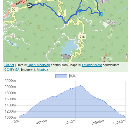
Leaflet
| Data ©
OpenStreetMap
contributors, Maps ©
Thunderforest
contributors,
CC-BY-SA
, Imagery ©
Mapbox