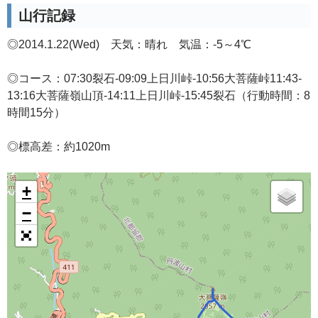
山行記録
◎2014.1.22(Wed) 天気：晴れ 気温：-5～4℃
◎コース：07:30裂石-09:09上日川峠-10:56大菩薩峠11:43-
13:16大菩薩嶺山頂-14:11上日川峠-15:45裂石（行動時間：8
時間15分）
◎標高差：約1020m
+
−