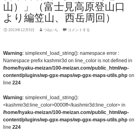
山）」（富士見高原登山口
より編笠山、西岳周回）
2013年12月5日
つねいち
コメントする
Warning
: simplexml_load_string(): namespace error :
Namespace prefix kashmir3d on line_color is not defined in
/home/hyaku-meizan/100-meizan.com/public_html/wp-
content/plugins/wp-gpx-maps/wp-gpx-maps-utils.php
on
line
224
Warning
: simplexml_load_string():
<kashmir3d:line_color>0000ff</kashmir3d:line_color> in
/home/hyaku-meizan/100-meizan.com/public_html/wp-
content/plugins/wp-gpx-maps/wp-gpx-maps-utils.php
on
line
224