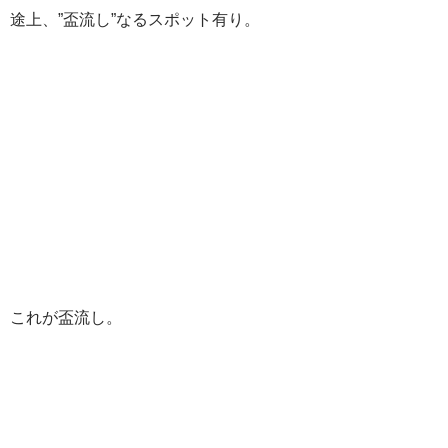
途上、”盃流し”なるスポット有り。
これが盃流し。