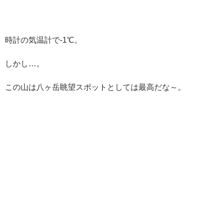
時計の気温計で-1℃。
しかし…。
この山は八ヶ岳眺望スポットとしては最高だな～。