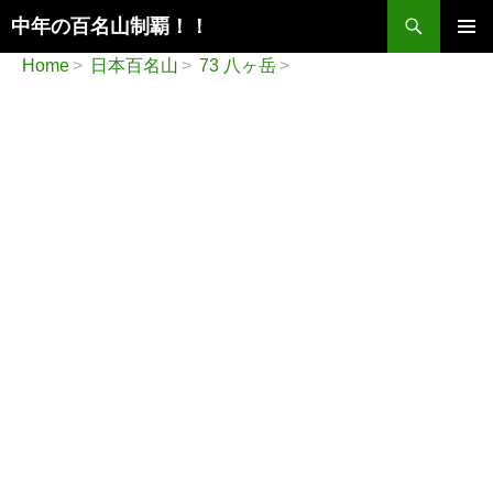
検
中年の百名山制覇！！
索
コ
メインメ
Home
日本百名山
73 八ヶ岳
ン
ニュー
テ
ン
ツ
へ
ス
キ
ッ
プ