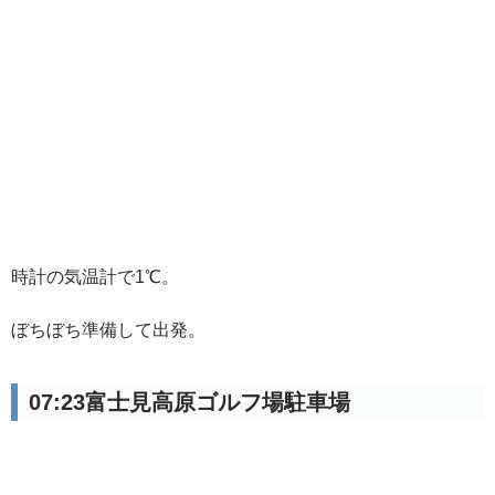
時計の気温計で1℃。
ぼちぼち準備して出発。
07:23富士見高原ゴルフ場駐車場