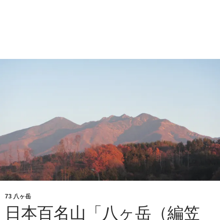
73 八ヶ岳
日本百名山「八ヶ岳（編笠