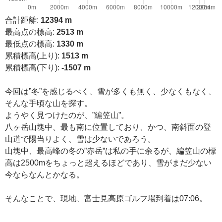
合計距離:
12394 m
最高点の標高:
2513 m
最低点の標高:
1330 m
累積標高(上り):
1513 m
累積標高(下り):
-1507 m
今回は”冬”を感じるべく、雪が多くも無く、少なくもなく、
そんな手頃な山を探す。
ようやく見つけたのが、”編笠山”。
八ヶ岳山塊中、最も南に位置しており、かつ、南斜面の登
山道で陽当りよく、雪は少ないであろう。
山塊中、最高峰の冬の”赤岳”は私の手に余るが、編笠山の標
高は2500mをちょっと超えるほどであり、雪がまだ少ない
今ならなんとかなる。
そんなことで、現地、富士見高原ゴルフ場到着は07:06。