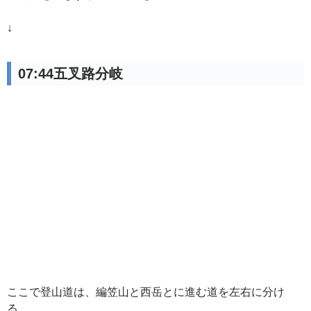
↓
07:44五叉路分岐
ここで登山道は、編笠山と西岳とに進む道を左右に分け
る。