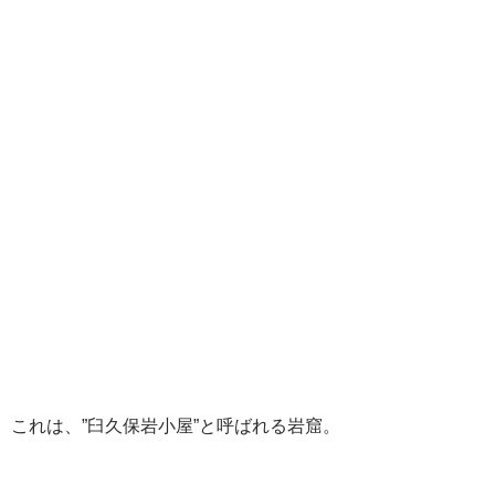
これは、”臼久保岩小屋”と呼ばれる岩窟。