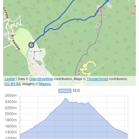
Leaflet
| Data ©
OpenStreetMap
contributors, Maps ©
Thunderforest
contributors,
CC-BY-SA
, Imagery ©
Mapbox