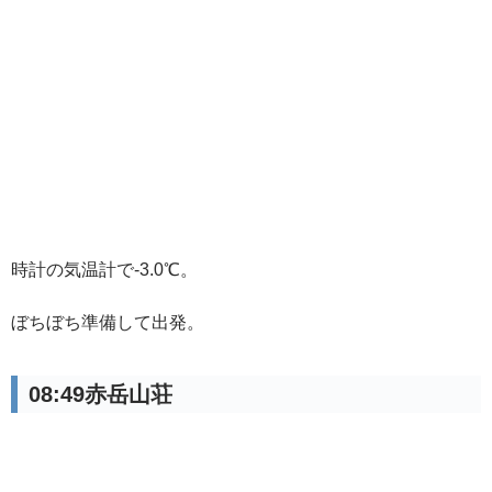
時計の気温計で-3.0℃。
ぼちぼち準備して出発。
08:49赤岳山荘