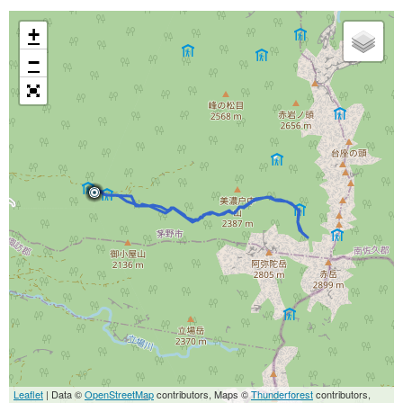
+
−
Leaflet
| Data ©
OpenStreetMap
contributors, Maps ©
Thunderforest
contributors,