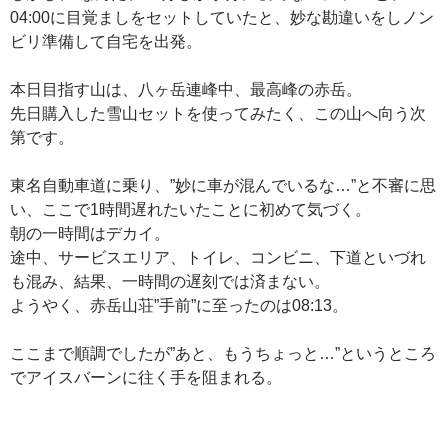
04:00に目覚ましをセットしていたと、妙な勘違いをしノン
ビリ準備して自宅を出発。
本日目指す山は、八ヶ岳連峰中、最高峰の赤岳。
先日購入した雪山セットを使ってみたく、この山へ向う次
第です。
東名自動車道に乗り、”妙に車が混んでいるな…”と不審に思
い、ここで1時間遅れたいたことに初めて気づく。
朝の一時間はデカイ。
途中、サービスエリア、トイレ、コンビニ、下道といづれ
も混み、結果、一時間の遅刻では済まない。
ようやく、赤岳山荘”手前”に至ったのは08:13。
ここまで順調でしたが”あと、もうちょっと…”というところ
でアイスバーンに往く手を阻まれる。