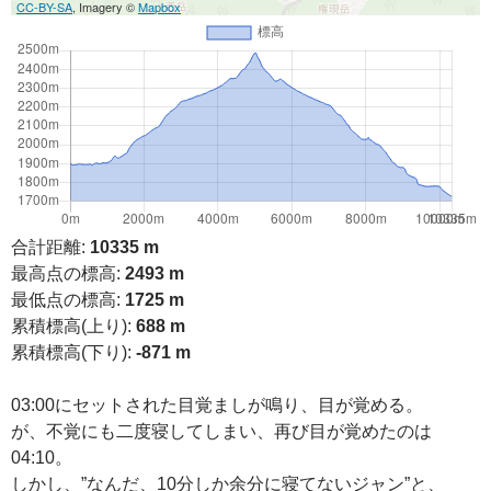
CC-BY-SA
, Imagery ©
Mapbox
合計距離:
10335 m
最高点の標高:
2493 m
最低点の標高:
1725 m
累積標高(上り):
688 m
累積標高(下り):
-871 m
03:00にセットされた目覚ましが鳴り、目が覚める。
が、不覚にも二度寝してしまい、再び目が覚めたのは
04:10。
しかし、”なんだ、10分しか余分に寝てないジャン”と、