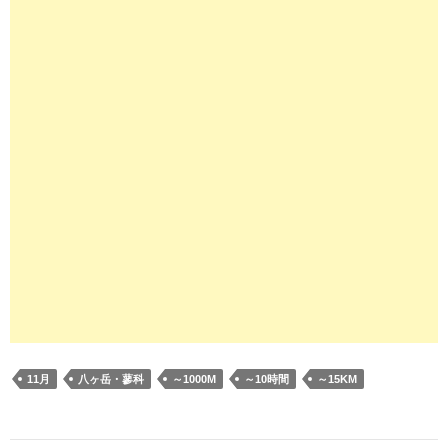
11月
八ヶ岳・蓼科
～1000M
～10時間
～15KM