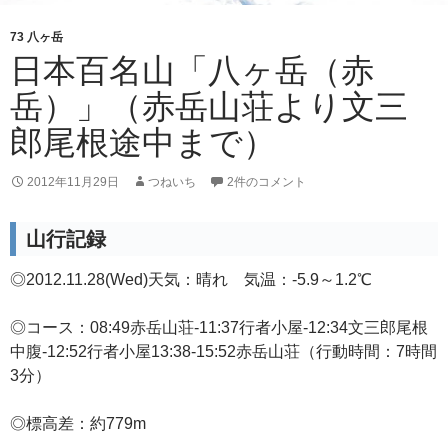
73 八ヶ岳
日本百名山「八ヶ岳（赤
岳）」（赤岳山荘より文三
郎尾根途中まで）
2012年11月29日
つねいち
2件のコメント
山行記録
◎2012.11.28(Wed)天気：晴れ 気温：-5.9～1.2℃
◎コース：08:49赤岳山荘-11:37行者小屋-12:34文三郎尾根
中腹-12:52行者小屋13:38-15:52赤岳山荘（行動時間：7時間
3分）
◎標高差：約779m