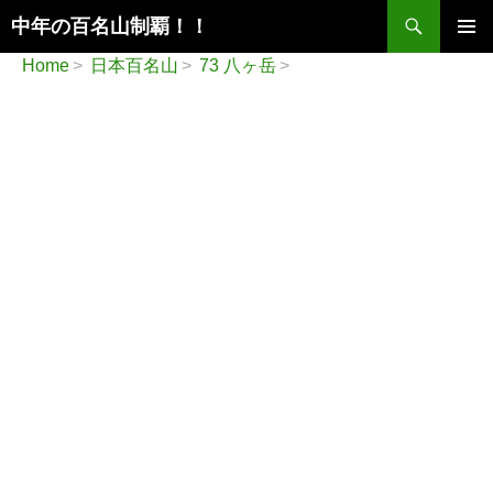
検
中年の百名山制覇！！
索
コ
メインメ
Home
日本百名山
73 八ヶ岳
ン
ニュー
テ
ン
ツ
へ
ス
キ
ッ
プ