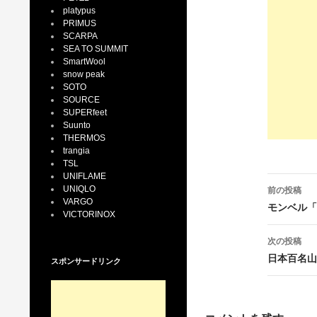
platypus
PRIMUS
SCARPA
SEA TO SUMMIT
SmartWool
snow peak
SOTO
SOURCE
SUPERfeet
Suunto
THERMOS
trangia
TSL
UNIFLAME
投
UNIQLO
前の投稿
VARGO
稿
モンベル「
VICTORINOX
ナ
次の投稿
ビ
日本百名山
スポンサードリンク
ゲ
ー