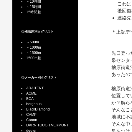
～10時間
こわば
～15時間
後回復
15時間超
連絡先：
＊上記デー
◎標高差別タグリスト
～500m
～1000m
～1500m
先日登っ
1500m超
泉センタ
檜原街道
あったの
◎メーカー別タグリスト
ARAITENT
檜原街道
ACME
位置して
BCA
か？解ら
berghous
BlackDiamond
そんなこ
CAMP
地域に不
Canon
そんな中
DARN TOUGH VERMONT
deuter
星をつけ