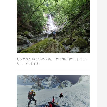
丹沢モロクボ沢「30M大滝」
2017年6月29日
つねい
ち
コメントする