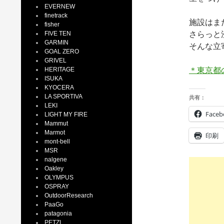
EVERNEW
finetrack
施設はま
fisher
FIVE TEN
さらっと
GARMIN
そんな立
GOAL ZERO
GRIVEL
HERITAGE
＊東京都
ISUKA
KYOCERA
LA SPORTIVA
共有：
LEKI
Faceb
LIGHT MY FIRE
Mammut
Marmot
印刷
mont-bell
MSR
nalgene
Oakley
OLYMPUS
OSPRAY
OutdoorResearch
PaaGo
patagonia
PETZL