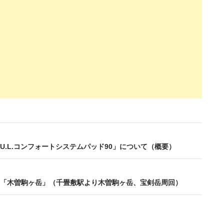
U.L.コンフォートシステムパッド90」について（概要）
「木曽駒ヶ岳」（千畳敷駅より木曽駒ヶ岳、宝剣岳周回）