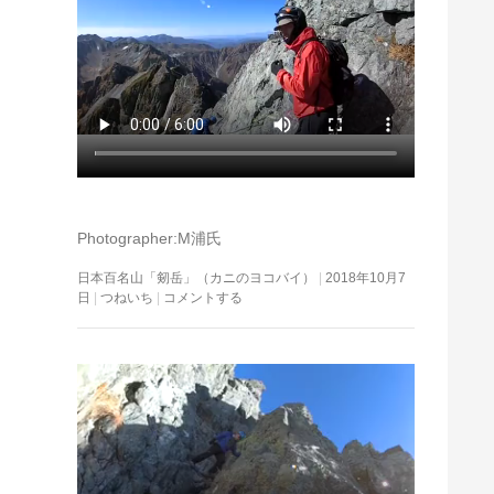
Photographer:M浦氏
日本百名山「剱岳」（カニのヨコバイ）
2018年10月7
日
つねいち
コメントする