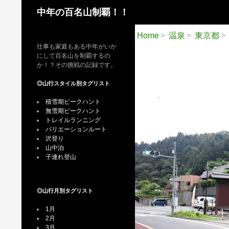
検
中年の百名山制覇！！
索
Home
温泉
東京都
仕事も家庭もある中年がいか
にして百名山を制覇するの
か！？その挑戦の記録です。
◎山行スタイル別タグリスト
積雪期ピークハント
無雪期ピークハント
トレイルランニング
バリエーションルート
沢登り
山中泊
子連れ登山
◎山行月別タグリスト
1月
2月
3月