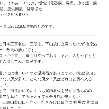
り、うちみ、くじき、慢性消化器病、痔疾、冷え症、病
期、疲労回復、健康増進
042-598-6789
タは2012.8.8現在のものです。
た日本三百名山「三頭山」下山後に立寄ったのが”檜原温
ー「数馬の湯」”です。
沿いに位置し、最も目立っており、また、入りやすくも
で入湯してみた次第です。
沿いには他、いくつか温泉宿がありますが、街道沿いに
いない所が多く、どんな所か？又はどれほど奥へ入る
ない。
とで、街道沿いでいくつも案内看板を見かけるものの、
案内な私にしてみるとイマイチ食指が動かない。
、三頭山登山口へ向かう行きがけに目立つ”数馬の湯”に目
ておりました。