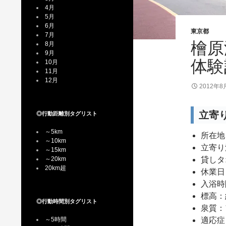
4月
5月
6月
東京都
7月
檜原
8月
9月
体験
10月
11月
12月
2012年8
立寄
◎行動距離別タグリスト
～5km
所在地
～10km
立寄り
～15km
～20km
貸しタ
20km超
休業日
入浴時
標高：
◎行動時間別タグリスト
泉質：
～5時間
適応症