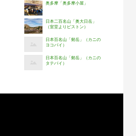
奥多摩「奥多摩小屋」
日本二百名山「奥大日岳」
（室堂よりピストン）
日本百名山「剱岳」（カニの
ヨコバイ）
日本百名山「剱岳」（カニの
タテバイ）