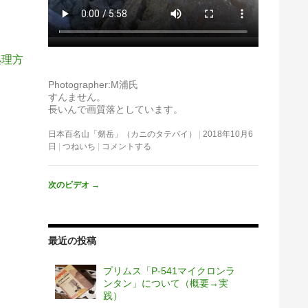
処理方
Photographer:M浦氏
すんません。
長いんで画質落としています。
日本百名山「剱岳」（カニのタテバイ）
2018年10月6
日
つねいち
コメントする
次のビデオ
→
最近の投稿
プリムス「P-541マイクロンラ
ンタン」について（概要→実
践）