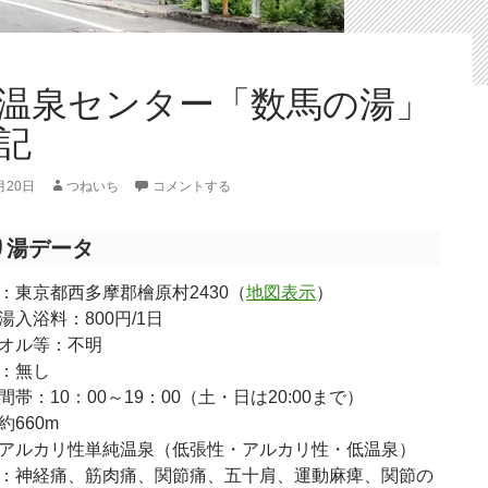
温泉センター「数馬の湯」
記
月20日
つねいち
コメントする
り湯データ
：東京都西多摩郡檜原村2430（
地図表示
）
湯入浴料：800円/1日
オル等：不明
：無し
間帯：10：00～19：00（土・日は20:00まで）
約660m
アルカリ性単純温泉（低張性・アルカリ性・低温泉）
：神経痛、筋肉痛、関節痛、五十肩、運動麻痺、関節の