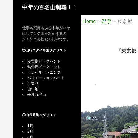
検
中年の百名山制覇！！
索
Home
温泉
東京都
仕事も家庭もある中年がいか
にして百名山を制覇するの
か！？その挑戦の記録です。
◎山行スタイル別タグリスト
「東京都
積雪期ピークハント
無雪期ピークハント
トレイルランニング
バリエーションルート
沢登り
山中泊
子連れ登山
◎山行月別タグリスト
1月
2月
3月