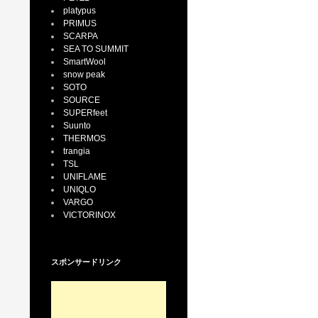
platypus
PRIMUS
SCARPA
SEA TO SUMMIT
SmartWool
snow peak
SOTO
SOURCE
SUPERfeet
Suunto
THERMOS
trangia
TSL
UNIFLAME
UNIQLO
VARGO
VICTORINOX
スポンサードリンク