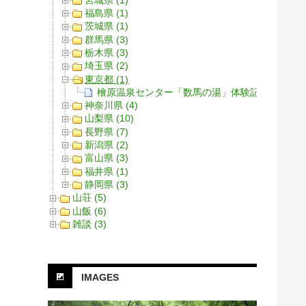
福島県 (1)
茨城県 (1)
群馬県 (3)
栃木県 (3)
埼玉県 (2)
東京都 (1)
檜原温泉センター「数馬の湯」体験記
神奈川県 (4)
山梨県 (10)
長野県 (7)
新潟県 (2)
富山県 (3)
福井県 (1)
静岡県 (3)
山荘 (5)
山飯 (6)
雑談 (3)
IMAGES