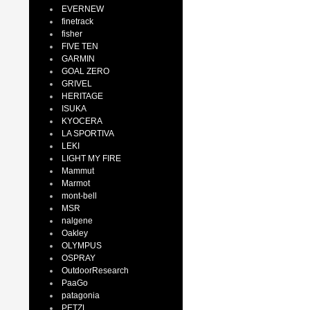
EVERNEW
finetrack
fisher
FIVE TEN
GARMIN
GOAL ZERO
GRIVEL
HERITAGE
ISUKA
KYOCERA
LA SPORTIVA
LEKI
LIGHT MY FIRE
Mammut
Marmot
mont-bell
MSR
nalgene
Oakley
OLYMPUS
OSPRAY
OutdoorResearch
PaaGo
patagonia
PETZL