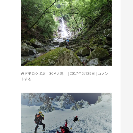
丹沢モロクボ沢「30M大滝」
2017年6月29日
コメン
トする