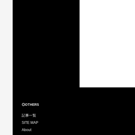
◎OTHERS
記事一覧
SITE MAP
About