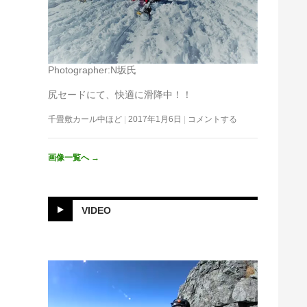
Photographer:N坂氏
尻セードにて、快適に滑降中！！
千畳敷カール中ほど
2017年1月6日
コメントする
画像一覧へ
→
VIDEO