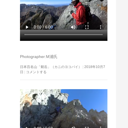
Photographer:M浦氏
日本百名山「剱岳」（カニのヨコバイ）
2018年10月7
日
コメントする