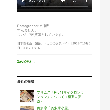
Photographer:M浦氏
すんません。
長いんで画質落としています。
日本百名山「剱岳」（カニのタテバイ）
2018年10月6
日
コメントする
次のビデオ
→
最近の投稿
プリムス「P-541マイクロンラ
ンタン」について（概要→実
践）
奥多摩「奥多摩小屋」