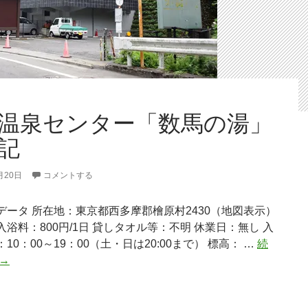
温泉センター「数馬の湯」
記
月20日
コメントする
データ 所在地：東京都西多摩郡檜原村2430（地図表示）
浴料：800円/1日 貸しタオル等：不明 休業日：無し 入
10：00～19：00（土・日は20:00まで） 標高： …
続
檜
→
原
温