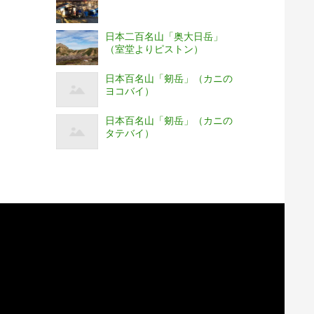
日本二百名山「奥大日岳」
（室堂よりピストン）
日本百名山「剱岳」（カニの
ヨコバイ）
日本百名山「剱岳」（カニの
タテバイ）