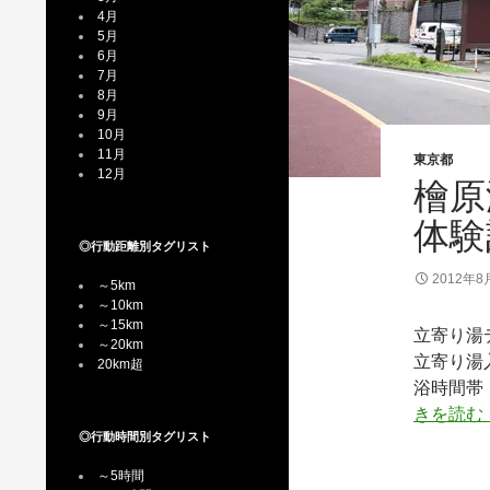
4月
5月
6月
7月
8月
9月
10月
11月
東京都
12月
檜原
体験
◎行動距離別タグリスト
2012年8
～5km
～10km
～15km
立寄り湯
～20km
立寄り湯入
20km超
浴時間帯：
きを読む
◎行動時間別タグリスト
～5時間