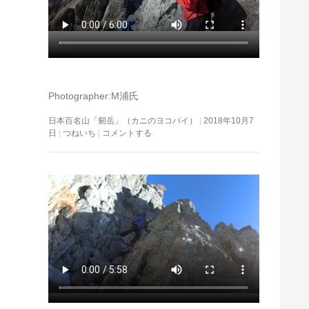
Photographer:M浦氏
日本百名山「剱岳」（カニのヨコバイ）
2018年10月7
日
つねいち
コメントする