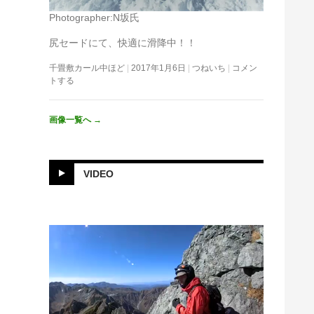
Photographer:N坂氏
尻セードにて、快適に滑降中！！
千畳敷カール中ほど
2017年1月6日
つねいち
コメン
トする
画像一覧へ
→
VIDEO