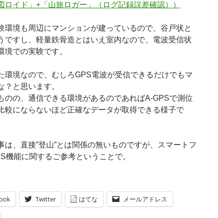
図ロイド」+「山旅ロガー」（ログ記録誤差確認））
験環境も周辺にマンションが建っているので、谷戸状と
うですし、軽量鉄骨造とはいえ室内なので、電波受信状
環境での実験です。
た環境なので、むしろGPS電波が受信できるだけでもマ
な？と思います。
ものの、通信できる環境があるのであればA-GPSで測位
比較にならないほど正確なデータが取得できる様子で
事は、直接”登山”とは関係の無いものですが、スマートフ
PS機能に関するご参考ということで。
ook
Twitter
はてな
メールアドレス