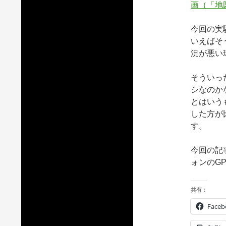
画（「地
今回の実
いえばそ
況が悪い
そういっ
シなのか
とはいう
した方が
す。
今回の記
ォンのG
共有：
Faceb