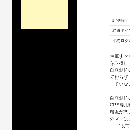
計測時間
取得ポイ
平均ログ
特筆すべ
を取得し
自立測位
ておらず
していな
自立測位
GPS専
環境が悪
のズレは
→ ”以