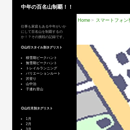
検
中年の百名山制覇！！
索
Home
スマートフォン
仕事も家庭もある中年がいか
にして百名山を制覇するの
か！？その挑戦の記録です。
◎山行スタイル別タグリスト
積雪期ピークハント
無雪期ピークハント
トレイルランニング
バリエーションルート
沢登り
山中泊
子連れ登山
◎山行月別タグリスト
1月
2月
3月