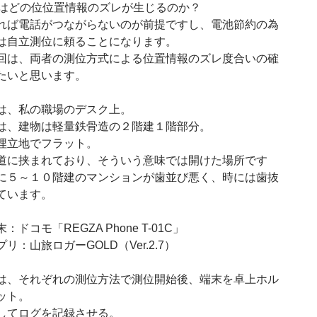
Sではどの位位置情報のズレが生じるのか？
れば電話がつながらないのが前提ですし、電池節約の為
は自立測位に頼ることになります。
回は、両者の測位方式による位置情報のズレ度合いの確
たいと思います。
は、私の職場のデスク上。
は、建物は軽量鉄骨造の２階建１階部分。
埋立地でフラット。
道に挟まれており、そういう意味では開けた場所です
に５～１０階建のマンションが歯並び悪く、時には歯抜
ています。
：ドコモ「REGZA Phone T-01C」
リ：山旅ロガーGOLD（Ver.2.7）
は、それぞれの測位方法で測位開始後、端末を卓上ホル
ット。
してログを記録させる。