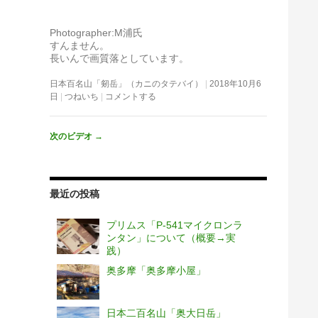
Photographer:M浦氏
すんません。
長いんで画質落としています。
日本百名山「剱岳」（カニのタテバイ）
2018年10月6
日
つねいち
コメントする
次のビデオ
→
最近の投稿
プリムス「P-541マイクロンラ
ンタン」について（概要→実
践）
奥多摩「奥多摩小屋」
日本二百名山「奥大日岳」