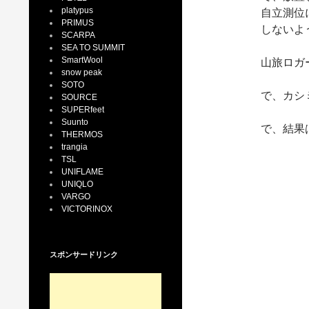
platypus
自立測位
PRIMUS
しないよ
SCARPA
SEA TO SUMMIT
SmartWool
山旅ロガ
snow peak
SOTO
で、カシ
SOURCE
SUPERfeet
Suunto
で、結果
THERMOS
trangia
TSL
UNIFLAME
UNIQLO
VARGO
VICTORINOX
スポンサードリンク