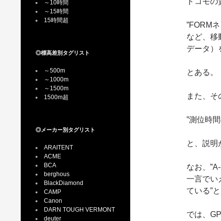
ドコモの
～10時間
～15時間
15時間超
”FOR
など、移
データ）
◎標高差別タグリスト
～500m
とある。
～1000m
～1500m
また、そ
1500m超
”測位時
◎メーカー別タグリスト
と、説明
ARAITENT
ACME
BCA
なお、”A
berghous
一言でい
BlackDiamond
ている”
CAMP
Canon
DARN TOUGH VERMONT
では、G
deuter