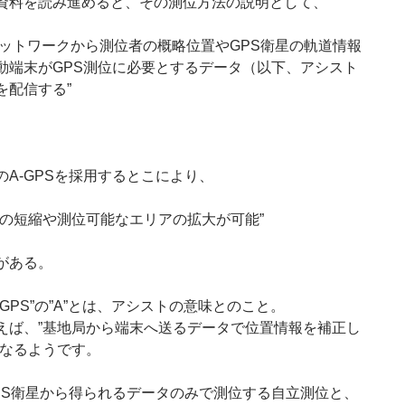
資料を読み進めると、その測位方法の説明として、
Mネットワークから測位者の概略位置やGPS衛星の軌道情報
動端末がGPS測位に必要とするデータ（以下、アシスト
を配信する”
のA-GPSを採用するとこにより、
間の短縮や測位可能なエリアの拡大が可能”
がある。
-GPS”の”A”とは、アシストの意味とのこと。
えば、”基地局から端末へ送るデータで位置情報を補正し
となるようです。
PS衛星から得られるデータのみで測位する自立測位と、