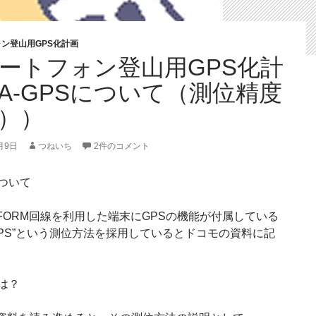
ン登山用GPS化計画
ートフォン登山用GPS化計
A-GPSについて（測位精度
））
月9日
つねいち
2件のコメント
について
FORM回線を利用した端末にGPSの機能が付属している
-GPS”という測位方法を採用しているとドコモの資料に記
。
とは？