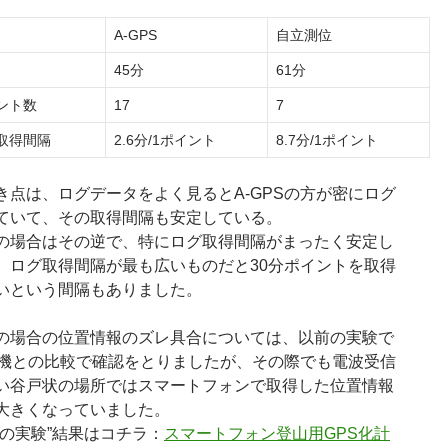
A-GPS
自立測位
45分
61分
ント数
17
7
取得間隔
2.6分/1ポイント
8.7分/1ポイント
き点は、ログデータをよく見るとA-GPSの方が密にログ
ていて、その取得間隔も安定している。
の場合はその逆で、特にログ取得間隔がまったく安定し
、ログ取得間隔が最も広いものだと30分ポイントを取得
いという間隔もありました。
の場合の位置情報のズレ具合については、以前の実験で
用機との比較で確認をとりましたが、その際でも電波受信
い谷戸状の場所ではスマートフォンで取得した位置情報
大きくなっていました。
前の実験”結果はコチラ：
スマートフォン登山用GPS化計