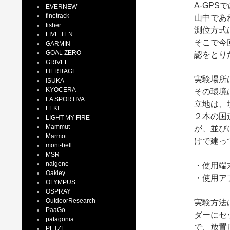
A-GP
EVERNEW
finetrack
山中であ
fisher
測位方式
FIVE TEN
そこで今
GARMIN
GOAL ZERO
認をとり
GRIVEL
HERITAGE
実験場所
ISUKA
KYOCERA
その環境
LA SPORTIVA
立地は、
LEKI
２本の国
LIGHT MY FIRE
Mammut
が、並び
Marmot
けで建っ
mont-bell
MSR
nalgene
・使用端末
Oakley
・使用アプ
OLYMPUS
OSPRAY
OutdoorResearch
実験方法
PaaGo
ダーにセ
patagonia
で、放置
PETZL