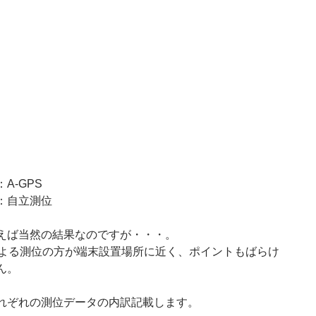
A-GPS
：自立測位
えば当然の結果なのですが・・・。
Sによる測位の方が端末設置場所に近く、ポイントもばらけ
ん。
れぞれの測位データの内訳記載します。