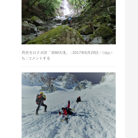
丹沢モロクボ沢「30M大滝」
2017年6月29日
つねい
ち
コメントする