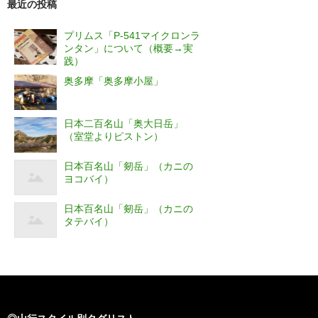
最近の投稿
プリムス「P-541マイクロンラ
ンタン」について（概要→実
践）
奥多摩「奥多摩小屋」
日本二百名山「奥大日岳」
（室堂よりピストン）
日本百名山「剱岳」（カニの
ヨコバイ）
日本百名山「剱岳」（カニの
タテバイ）