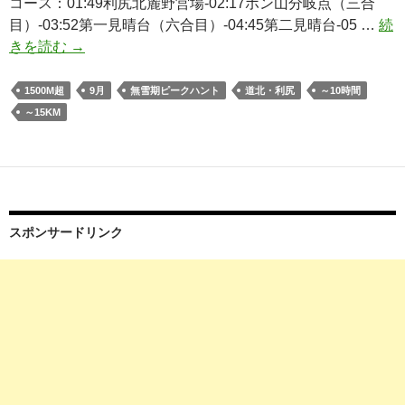
コース：01:49利尻北麓野営場-02:17ポン山分岐点（三合
目）-03:52第一見晴台（六合目）-04:45第二見晴台-05 …
続
日
きを読む
→
本
百
1500M超
9月
無雪期ピークハント
道北・利尻
～10時間
名
～15KM
山
「利
尻
山」
（鴛
スポンサードリンク
泊
コ
ー
ス
ピ
ス
ト
ン）