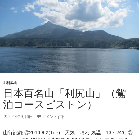
（内
路
コ
ー
ス
ピ
ス
ト
ン）
1 利尻山
日本百名山「利尻山」（鴛
泊コースピストン）
2014年9月6日
コメントする
山行記録 ◎2014.9.2(Tue) 天気：晴れ 気温：13～24℃ ◎