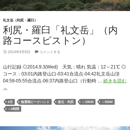
礼文岳（利尻・羅臼）
利尻・羅臼「礼文岳」（内
路コースピストン）
2014年9月8日
コメントする
山行記録 ◎2014.9.3(Wed) 天気：晴れ 気温：12～21℃ ◎
コース：03:01内路登山口-03:41合流点-04:42礼文岳山頂
04:59-05:55合流点-06:37内路登山口（行動時 …
続きを読む
利
→
尻・
羅
9月
無雪期ピークハント
道北・利尻
～10KM
～500M
臼
～5時間
「礼
文
岳」