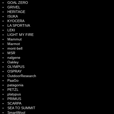
GOAL ZERO
GRIVEL
HERITAGE
ISUKA
KYOCERA
LA SPORTIVA
LEKI
LIGHT MY FIRE
Mammut
Marmot
mont-bell
MSR
nalgene
Oakley
OLYMPUS
OSPRAY
OutdoorResearch
PaaGo
patagonia
PETZL
platypus
PRIMUS
SCARPA
SEA TO SUMMIT
SmartWool