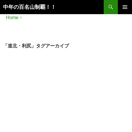
検
中年の百名山制覇！！
索
コ
メインメ
Home
ン
ニュー
テ
ン
ツ
へ
「道北・利尻」タグアーカイブ
ス
キ
ッ
プ