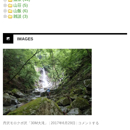
山荘 (5)
山飯 (6)
雑談 (3)
IMAGES
丹沢モロクボ沢「30M大滝」
2017年6月29日
コメントする