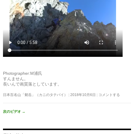
Photographer:M浦氏
すんません。
長いんで画質落としています。
日本百名山「剱岳」（カニのタテバイ）
2018年10月6日
コメントする
次のビデオ
→