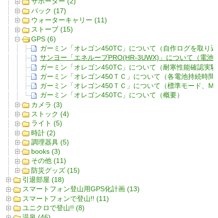
サポーター (2)
パック (17)
ウォーターキャリー (11)
ストーブ (15)
GPS (6)
ガーミン「オレゴン450TC」について（自作ログを取り
サンヨー「エネループPRO(HR-3UWX)」について（電
ガーミン「オレゴン450TC」について（耐寒性能確認実験
ガーミン「オレゴン450ＴＣ」について（各電池持続時間
ガーミン「オレゴン450ＴＣ」について（標準モード、MS
ガーミン「オレゴン450TC」について（概要）
カメラ (3)
ストック (4)
ライト (5)
時計 (2)
調理器具 (5)
books (3)
その他 (11)
防災グッズ (15)
引退部屋 (18)
スマートフォン登山用GPS化計画 (13)
スマートフォンで登山!! (11)
ユニクロで登山!! (8)
温泉 (46)