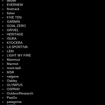
deuter
EVERNEW
finetrack
fisher
FIVE TEN
GARMIN
GOAL ZERO
GRIVEL
HERITAGE
ISUKA
KYOCERA
LA SPORTIVA
LEKI
LIGHT MY FIRE
Mammut
Marmot
mont-bell
MSR
nalgene
Oakley
OLYMPUS
OSPRAY
OutdoorResearch
PaaGo
patagonia