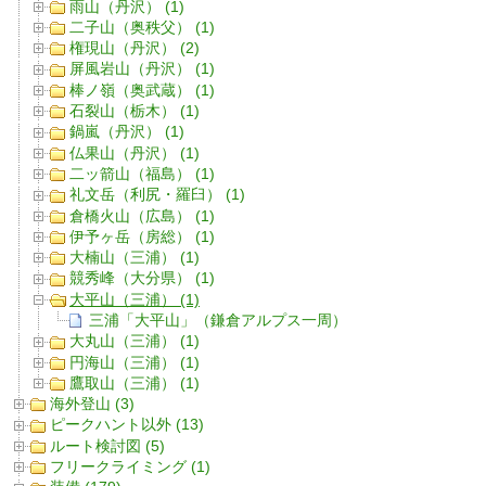
雨山（丹沢） (1)
二子山（奥秩父） (1)
権現山（丹沢） (2)
屏風岩山（丹沢） (1)
棒ノ嶺（奥武蔵） (1)
石裂山（栃木） (1)
鍋嵐（丹沢） (1)
仏果山（丹沢） (1)
二ッ箭山（福島） (1)
礼文岳（利尻・羅臼） (1)
倉橋火山（広島） (1)
伊予ヶ岳（房総） (1)
大楠山（三浦） (1)
競秀峰（大分県） (1)
大平山（三浦） (1)
三浦「大平山」（鎌倉アルプス一周）
大丸山（三浦） (1)
円海山（三浦） (1)
鷹取山（三浦） (1)
海外登山 (3)
ピークハント以外 (13)
ルート検討図 (5)
フリークライミング (1)