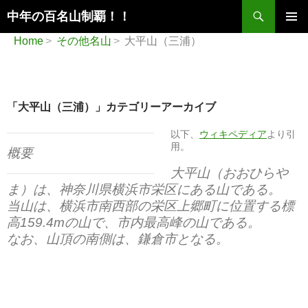
検
中年の百名山制覇！！
索
コ
メインメ
Home
その他名山
大平山（三浦）
ン
ニュー
テ
ン
ツ
へ
「大平山（三浦）」カテゴリーアーカイブ
ス
キ
以下、
ウィキペディア
より引
ッ
用。
概要
プ
大平山（おおひらや
ま）は、神奈川県横浜市栄区にある山である。
当山は、横浜市南西部の栄区上郷町に位置する標
高159.4mの山で、市内最高峰の山である。
なお、山頂の南側は、鎌倉市となる。