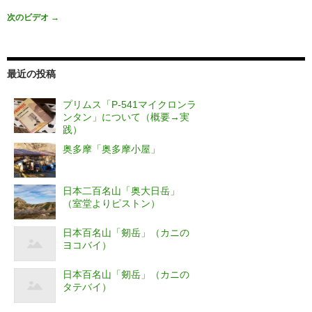
次のビデオ
→
最近の投稿
プリムス「P-541マイクロンラ
ンタン」について（概要→実
践）
奥多摩「奥多摩小屋」
日本二百名山「奥大日岳」
（室堂よりピストン）
日本百名山「剱岳」（カニの
ヨコバイ）
日本百名山「剱岳」（カニの
タテバイ）