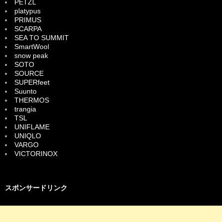
PETZL
platypus
PRIMUS
SCARPA
SEA TO SUMMIT
SmartWool
snow peak
SOTO
SOURCE
SUPERfeet
Suunto
THERMOS
trangia
TSL
UNIFLAME
UNIQLO
VARGO
VICTORINOX
スポンサードリンク