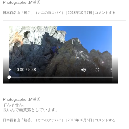
Photographer:M浦氏
日本百名山「剱岳」（カニのヨコバイ）
2018年10月7日
コメントする
Photographer:M浦氏
すんません。
長いんで画質落としています。
日本百名山「剱岳」（カニのタテバイ）
2018年10月6日
コメントする