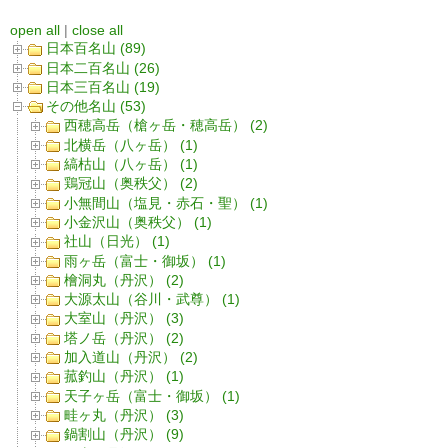
open all
|
close all
日本百名山 (89)
日本二百名山 (26)
日本三百名山 (19)
その他名山 (53)
西穂高岳（槍ヶ岳・穂高岳） (2)
北横岳（八ヶ岳） (1)
縞枯山（八ヶ岳） (1)
鶏冠山（奥秩父） (2)
小無間山（塩見・赤石・聖） (1)
小金沢山（奥秩父） (1)
社山（日光） (1)
雨ヶ岳（富士・御坂） (1)
檜洞丸（丹沢） (2)
大源太山（谷川・武尊） (1)
大室山（丹沢） (3)
塔ノ岳（丹沢） (2)
加入道山（丹沢） (2)
菰釣山（丹沢） (1)
天子ヶ岳（富士・御坂） (1)
畦ヶ丸（丹沢） (3)
鍋割山（丹沢） (9)