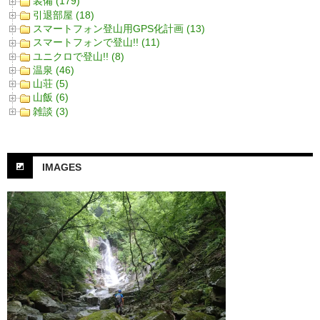
装備 (179)
引退部屋 (18)
スマートフォン登山用GPS化計画 (13)
スマートフォンで登山!! (11)
ユニクロで登山!! (8)
温泉 (46)
山荘 (5)
山飯 (6)
雑談 (3)
IMAGES