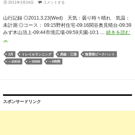
2011年3月24日
コメントする
山行記録 ◎2011.3.23(Wed) 天気：曇り時々晴れ 気温：
未計測 ◎コース： 09:15野村住宅-09:16関谷奥見晴台-09:39
三
みず木山頂上-09:44市境広場-09:59天園-10:1 …
続きを読む
浦
→
「
平
3月
トレイルランニング
房総・三浦
無雪期ピークハント
山
～20KM
～500M
～5時間
（
倉
ア
ル
プ
スポンサードリンク
ス
一
周