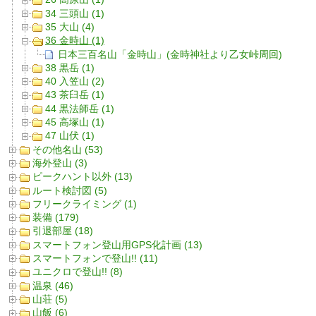
34 三頭山 (1)
35 大山 (4)
36 金時山 (1)
日本三百名山「金時山」(金時神社より乙女峠周回)
38 黒岳 (1)
40 入笠山 (2)
43 茶臼岳 (1)
44 黒法師岳 (1)
45 高塚山 (1)
47 山伏 (1)
その他名山 (53)
海外登山 (3)
ピークハント以外 (13)
ルート検討図 (5)
フリークライミング (1)
装備 (179)
引退部屋 (18)
スマートフォン登山用GPS化計画 (13)
スマートフォンで登山!! (11)
ユニクロで登山!! (8)
温泉 (46)
山荘 (5)
山飯 (6)