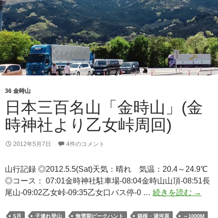
36 金時山
日本三百名山「金時山」(金
時神社より乙女峠周回)
2012年5月7日
4件のコメント
山行記録 ◎2012.5.5(Sat)天気：晴れ 気温：20.4～24.9℃
◎コース： 07:01金時神社駐車場-08:04金時山山頂-08:51長
日
尾山-09:02乙女峠-09:35乙女口バス停-0 …
続きを読む
→
本
三
5月
子連れ登山
無雪期ピークハント
箱根・湯河原
～1000M