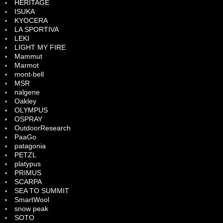
HERITAGE
ISUKA
KYOCERA
LA SPORTIVA
LEKI
LIGHT MY FIRE
Mammut
Marmot
mont-bell
MSR
nalgene
Oakley
OLYMPUS
OSPRAY
OutdoorResearch
PaaGo
patagonia
PETZL
platypus
PRIMUS
SCARPA
SEA TO SUMMIT
SmartWool
snow peak
SOTO