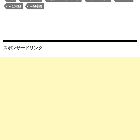
百
～10KM
～5時間
名
山
「金
時
山」
スポンサードリンク
(金
時
神
社
よ
り
乙
女
峠
周
回)