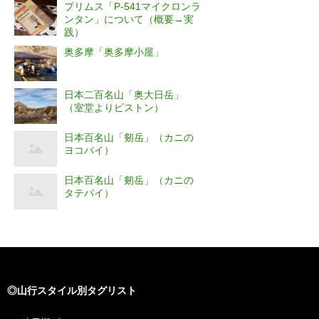
プリムス「P-541マイクロンラ
ンタン」について（概要→実
践）
奥多摩「奥多摩小屋」
日本二百名山「奥大日岳」
（室堂よりピストン）
日本百名山「剱岳」（カニの
ヨコバイ）
日本百名山「剱岳」（カニの
タテバイ）
◎山行スタイル別タグリスト