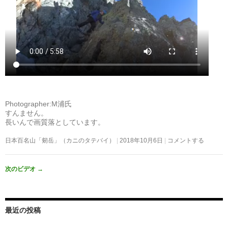
Photographer:M浦氏
すんません。
長いんで画質落としています。
日本百名山「剱岳」（カニのタテバイ）
2018年10月6日
コメントする
次のビデオ
→
最近の投稿