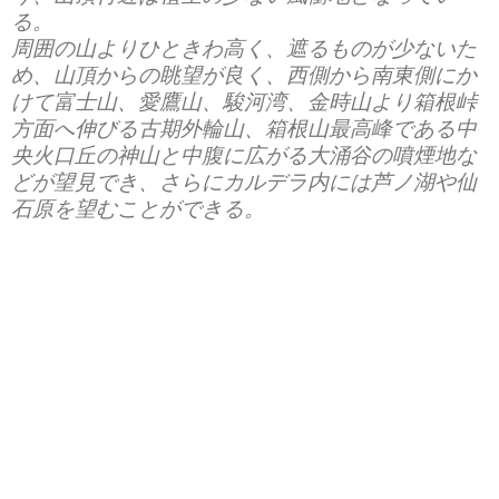
る。
周囲の山よりひときわ高く、遮るものが少ないた
め、山頂からの眺望が良く、西側から南東側にか
けて富士山、愛鷹山、駿河湾、金時山より箱根峠
方面へ伸びる古期外輪山、箱根山最高峰である中
央火口丘の神山と中腹に広がる大涌谷の噴煙地な
どが望見でき、さらにカルデラ内には芦ノ湖や仙
石原を望むことができる。