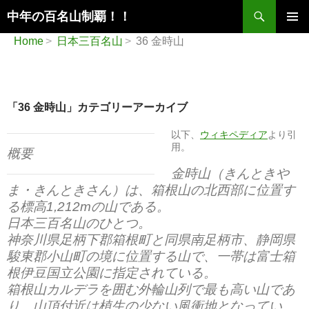
検
中年の百名山制覇！！
索
コ
メインメ
Home
日本三百名山
36 金時山
ン
ニュー
テ
ン
ツ
へ
「36 金時山」カテゴリーアーカイブ
ス
キ
以下、
ウィキペディア
より引
ッ
用。
概要
プ
金時山（きんときや
ま・きんときさん）は、箱根山の北西部に位置す
る標高1,212mの山である。
日本三百名山のひとつ。
神奈川県足柄下郡箱根町と同県南足柄市、静岡県
駿東郡小山町の境に位置する山で、一帯は富士箱
根伊豆国立公園に指定されている。
箱根山カルデラを囲む外輪山列で最も高い山であ
り、山頂付近は植生の少ない風衝地となってい