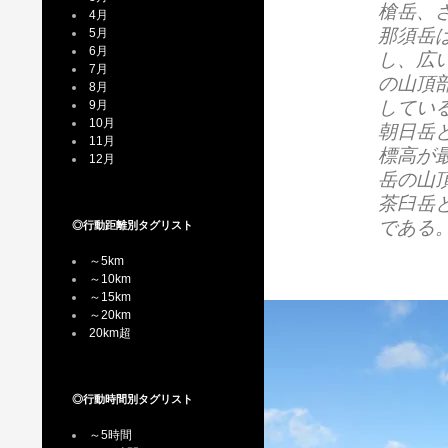
槍岳、
4月
那須岳
5月
6月
し、広
7月
の山頂
8月
してい
9月
10月
朝日岳
11月
標高が最
12月
岳の山
茶臼岳
である
◎行動距離別タグリスト
～5km
～10km
～15km
～20km
20km超
◎行動時間別タグリスト
～5時間