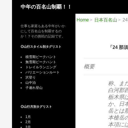
検
中年の百名山制覇！！
索
Home
日本百名山
2
仕事も家庭もある中年がいか
にして百名山を制覇するの
か！？その挑戦の記録です。
◎山行スタイル別タグリスト
「24 
積雪期ピークハント
無雪期ピークハント
概要
トレイルランニング
バリエーションルート
沢登り
称、ま
山中泊
子連れ登山
白河郡
栃木県
か、日
◎山行月別タグリスト
岳とは
本槍岳
1月
2月
本項に
3月