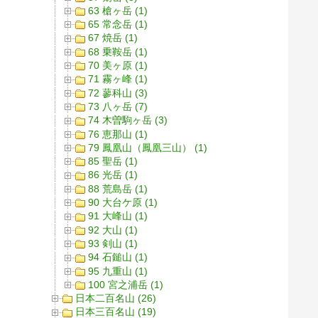
63 槍ヶ岳 (1)
65 常念岳 (1)
67 焼岳 (1)
68 乗鞍岳 (1)
70 美ヶ原 (1)
71 霧ヶ峰 (1)
72 蓼科山 (3)
73 八ヶ岳 (7)
74 木曽駒ヶ岳 (3)
76 恵那山 (1)
79 鳳凰山（鳳凰三山） (1)
85 聖岳 (1)
86 光岳 (1)
88 荒島岳 (1)
90 大台ケ原 (1)
91 大峰山 (1)
92 大山 (1)
93 剣山 (1)
94 石鎚山 (1)
95 九重山 (1)
100 宮之浦岳 (1)
日本二百名山 (26)
日本三百名山 (19)