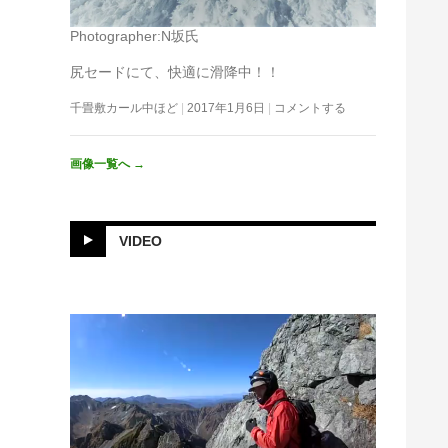
Photographer:N坂氏
尻セードにて、快適に滑降中！！
千畳敷カール中ほど
2017年1月6日
コメントする
画像一覧へ
→
VIDEO