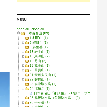
MENU
open all
|
close all
日本百名山 (89)
1 利尻山 (1)
2 羅臼岳 (1)
3 斜里岳 (1)
13 岩手山 (1)
15 鳥海山 (2)
16 月山 (2)
18 蔵王山 (1)
20 吾妻山 (1)
21 安達太良山 (1)
22 磐梯山 (1)
23 会津駒ヶ岳 (1)
24 那須岳 (1)
日本百名山「那須岳」（那須ロープウェイ経由
25 越後駒ヶ岳（魚沼駒ヶ岳） (2)
26 平ヶ岳 (1)
27 巻機山 (1)