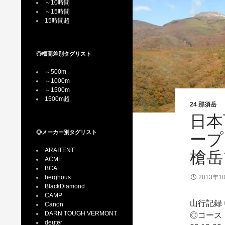
～10時間
～15時間
15時間超
◎標高差別タグリスト
～500m
～1000m
～1500m
1500m超
24 那須岳
日本
◎メーカー別タグリスト
ープ
ARAITENT
槍岳
ACME
BCA
berghous
2013年1
BlackDiamond
CAMP
山行記録 
Canon
DARN TOUGH VERMONT
◎コース：
deuter