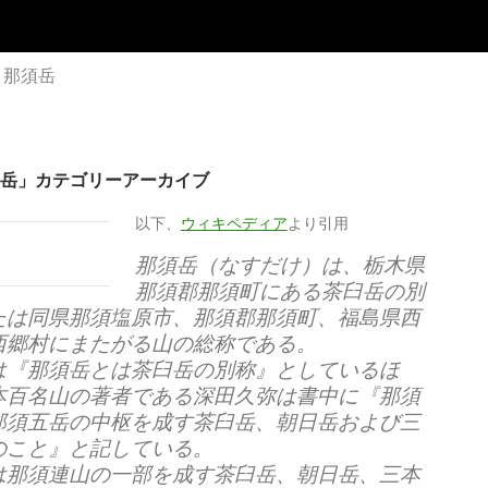
4 那須岳
那須岳」カテゴリーアーカイブ
以下、
ウィキペディア
より引用
那須岳（なすだけ）は、栃木県
那須郡那須町にある茶臼岳の別
たは同県那須塩原市、那須郡那須町、福島県西
西郷村にまたがる山の総称である。
は『那須岳とは茶臼岳の別称』としているほ
本百名山の著者である深田久弥は書中に『那須
那須五岳の中枢を成す茶臼岳、朝日岳および三
のこと』と記している。
は那須連山の一部を成す茶臼岳、朝日岳、三本