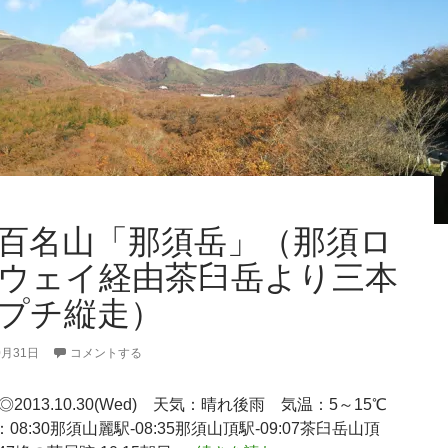
百名山「那須岳」（那須ロ
ウェイ経由茶臼岳より三本
プチ縦走）
0月31日
コメントする
◎2013.10.30(Wed) 天気：晴れ後雨 気温：5～15℃
08:30那須山麗駅-08:35那須山頂駅-09:07茶臼岳山頂