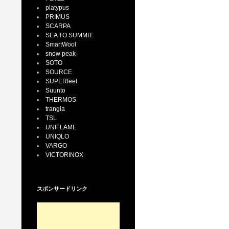
platypus
PRIMUS
SCARPA
SEA TO SUMMIT
SmartWool
snow peak
SOTO
SOURCE
SUPERfeet
Suunto
THERMOS
trangia
TSL
UNIFLAME
UNIQLO
VARGO
VICTORINOX
スポンサードリンク