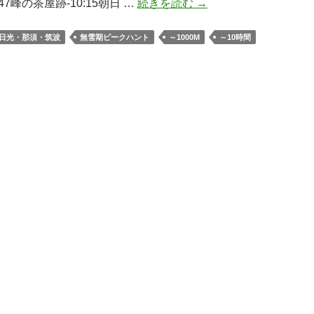
日
09:47峰の茶屋跡-10:15朝日 …
続きを読む
→
本
百
日光・那須・筑波
無雪期ピークハント
～1000M
～10時間
名
山
「那
須
岳」
（那
須
ロ
ー
プ
ウ
ェ
イ
経
由
茶