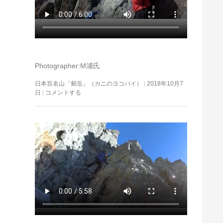
Photographer:M浦氏
日本百名山「剱岳」（カニのヨコバイ）
2018年10月7
日
コメントする