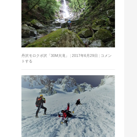
丹沢モロクボ沢「30M大滝」
2017年6月29日
コメン
トする