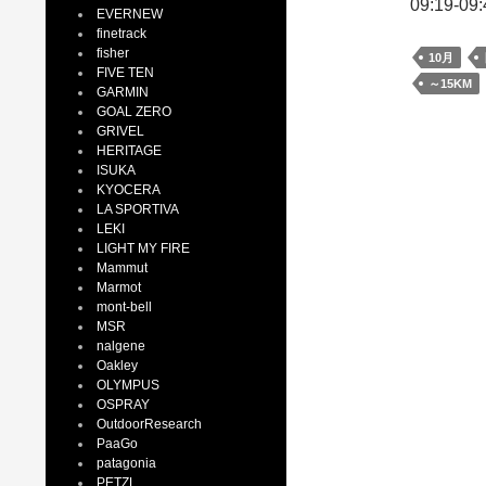
09:19-
EVERNEW
finetrack
fisher
10月
FIVE TEN
～15KM
GARMIN
GOAL ZERO
GRIVEL
HERITAGE
ISUKA
KYOCERA
LA SPORTIVA
LEKI
LIGHT MY FIRE
Mammut
Marmot
mont-bell
MSR
nalgene
Oakley
OLYMPUS
OSPRAY
OutdoorResearch
PaaGo
patagonia
PETZL