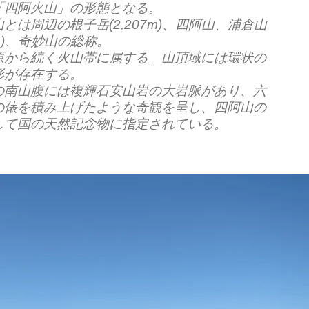
「四阿火山」の形態となる。
とは周辺の根子岳(2,207m)、四阿山、浦倉山
91m)、奇妙山の総称。
原から続く火山帯に属する。山頂域には環状の
形が存在する。
の南山腹には複輝石安山岩の大岩脈があり、六
の俵を積み上げたような奇観を呈し、四阿山の
して国の天然記念物に指定されている。