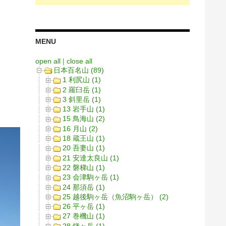
MENU
open all
|
close all
日本百名山 (89)
1 利尻山 (1)
2 羅臼岳 (1)
3 斜里岳 (1)
13 岩手山 (1)
15 鳥海山 (2)
16 月山 (2)
18 蔵王山 (1)
20 吾妻山 (1)
21 安達太良山 (1)
22 磐梯山 (1)
23 会津駒ヶ岳 (1)
24 那須岳 (1)
25 越後駒ヶ岳（魚沼駒ヶ岳） (2)
26 平ヶ岳 (1)
27 巻機山 (1)
28 燧ヶ岳 (1)