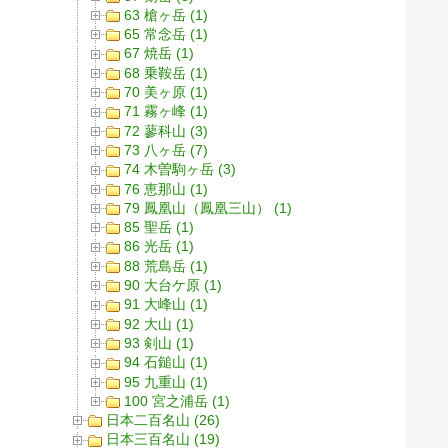
63 槍ヶ岳 (1)
65 常念岳 (1)
67 焼岳 (1)
68 乗鞍岳 (1)
70 美ヶ原 (1)
71 霧ヶ峰 (1)
72 蓼科山 (3)
73 八ヶ岳 (7)
74 木曽駒ヶ岳 (3)
76 恵那山 (1)
79 鳳凰山（鳳凰三山） (1)
85 聖岳 (1)
86 光岳 (1)
88 荒島岳 (1)
90 大台ケ原 (1)
91 大峰山 (1)
92 大山 (1)
93 剣山 (1)
94 石鎚山 (1)
95 九重山 (1)
100 宮之浦岳 (1)
日本二百名山 (26)
日本三百名山 (19)