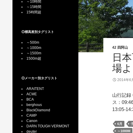
～10時間
～15時間
15時間超
◎標高差別タグリスト
～500m
42 四阿山
～1000m
～1500m
日本
1500m超
場よ
◎メーカー別タグリスト
2014年6
ARAITENT
ACME
山行記録 
BCA
ス：09:4
berghous
13:05-1
BlackDiamond
CAMP
Canon
6月
DARN TOUGH VERMONT
～1000M
deuter