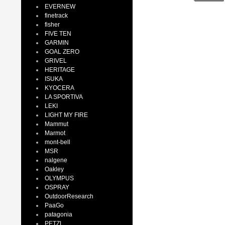
EVERNEW
finetrack
fisher
FIVE TEN
GARMIN
GOAL ZERO
GRIVEL
HERITAGE
ISUKA
KYOCERA
LA SPORTIVA
LEKI
LIGHT MY FIRE
Mammut
Marmot
mont-bell
MSR
nalgene
Oakley
OLYMPUS
OSPRAY
OutdoorResearch
PaaGo
patagonia
PETZL