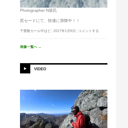
Photographer:N坂氏
尻セードにて、快適に滑降中！！
千畳敷カール中ほど
2017年1月6日
コメントする
画像一覧へ
→
VIDEO