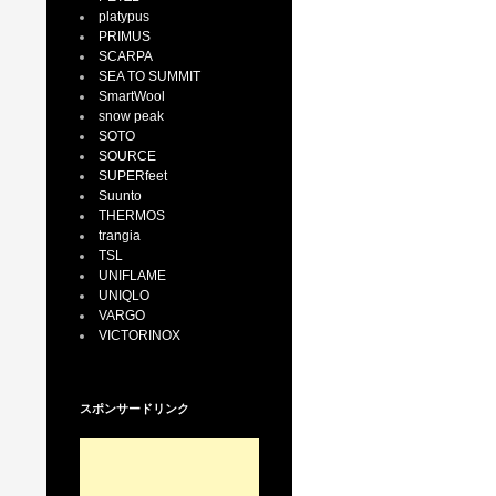
platypus
PRIMUS
SCARPA
SEA TO SUMMIT
SmartWool
snow peak
SOTO
SOURCE
SUPERfeet
Suunto
THERMOS
trangia
TSL
UNIFLAME
UNIQLO
VARGO
VICTORINOX
スポンサードリンク