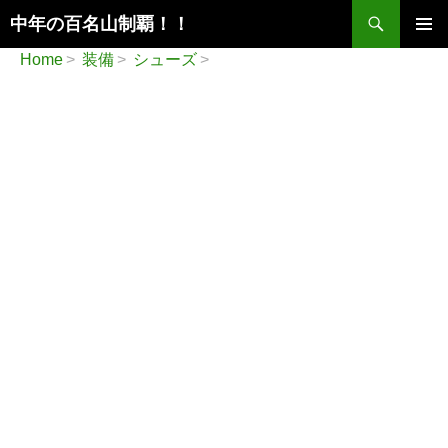
検
中年の百名山制覇！！
索
コ
メインメ
Home
装備
シューズ
ン
ニュー
テ
ン
ツ
へ
ス
キ
ッ
プ