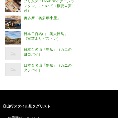
プリムス「P-541マイクロンラ
ンタン」について（概要→実
践）
奥多摩「奥多摩小屋」
日本二百名山「奥大日岳」
（室堂よりピストン）
日本百名山「剱岳」（カニの
ヨコバイ）
日本百名山「剱岳」（カニの
タテバイ）
◎山行スタイル別タグリスト
積雪期ピークハント