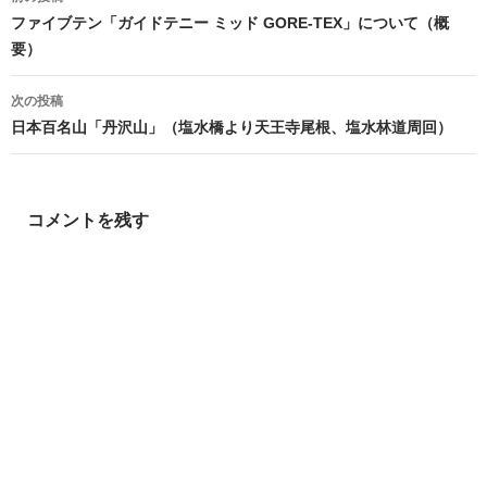
稿
ファイブテン「ガイドテニー ミッド GORE-TEX」について（概
要）
ナ
ビ
次の投稿
日本百名山「丹沢山」（塩水橋より天王寺尾根、塩水林道周回）
ゲ
ー
シ
コメントを残す
ョ
ン