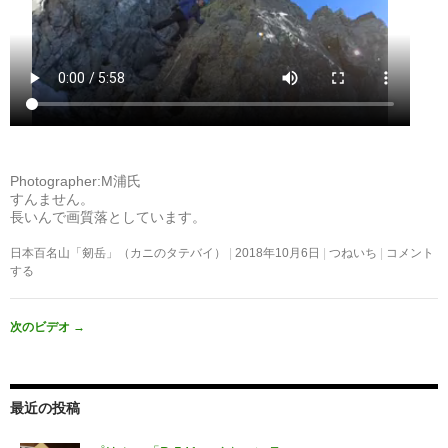
Photographer:M浦氏
すんません。
長いんで画質落としています。
日本百名山「剱岳」（カニのタテバイ）
2018年10月6日
つねいち
コメント
する
次のビデオ
→
最近の投稿