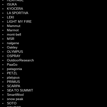
ISUKA
KYOCERA
LA SPORTIVA
LEKI
LIGHT MY FIRE
Mammut
Marmot
mont-bell
MSR
nalgene
Oakley
OLYMPUS
OSPRAY
OutdoorResearch
PaaGo
patagonia
PETZL
platypus
PRIMUS
SCARPA
SEA TO SUMMIT
SmartWool
snow peak
SOTO