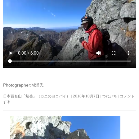
Photographer:M浦氏
日本百名山「剱岳」（カニのヨコバイ）
2018年10月7日
つねいち
コメント
する