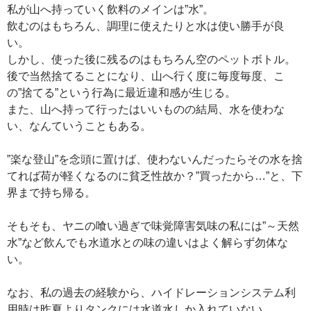
私が山へ持っていく飲料のメインは”水”。
飲むのはもちろん、調理に使えたりと水は使い勝手が良
い。
しかし、使った後に残るのはもちろん空のペットボトル。
後で当然捨てることになり、山へ行く度に毎度毎度、こ
の”捨てる”という行為に最近違和感が生じる。
また、山へ持って行ったはいいものの結局、水を使わな
い、なんていうこともある。
”楽な登山”を念頭に置けば、使わないんだったらその水を捨
てれば荷が軽くなるのに貧乏性故か？”買ったから…”と、下
界まで持ち帰る。
そもそも、ヤニの喰い過ぎで味覚障害気味の私には”～天然
水”など飲んでも水道水との味の違いはよく解らず勿体な
い。
なお、私の過去の経験から、ハイドレーションシステム利
用時は昨夏よりタンクには水道水しか入れていない。