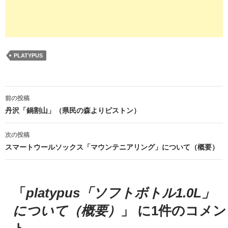
PLATYPUS
投
前の投稿
稿
丹沢「鍋割山」（県民の森よりピストン）
ナ
次の投稿
ビ
スマートウールソックス「マウンテニアリング」について（概要）
ゲ
ー
「
platypus「ソフトボトル1.0L」
シ
について（概要）
」 に1件のコメン
ョ