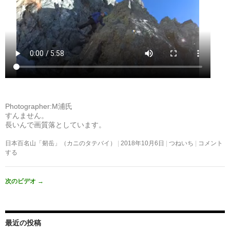
Photographer:M浦氏
すんません。
長いんで画質落としています。
日本百名山「剱岳」（カニのタテバイ）
2018年10月6日
つねいち
コメント
する
次のビデオ
→
最近の投稿