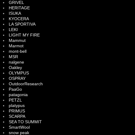
GRIVEL
HERITAGE
ISUKA
KYOCERA
LA SPORTIVA
LEKI
LIGHT MY FIRE
Mammut
Marmot
mont-bell
MSR
nalgene
Oakley
OLYMPUS
OSPRAY
OutdoorResearch
PaaGo
patagonia
PETZL
platypus
PRIMUS
SCARPA
SEA TO SUMMIT
SmartWool
snow peak