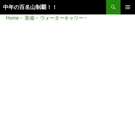
検
中年の百名山制覇！！
索
コ
メインメ
Home
装備
ウォーターキャリー
ン
ニュー
テ
ン
ツ
へ
ス
キ
ッ
プ