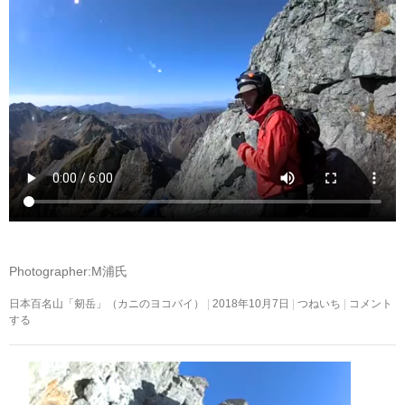
Photographer:M浦氏
日本百名山「剱岳」（カニのヨコバイ）
2018年10月7日
つねいち
コメント
する