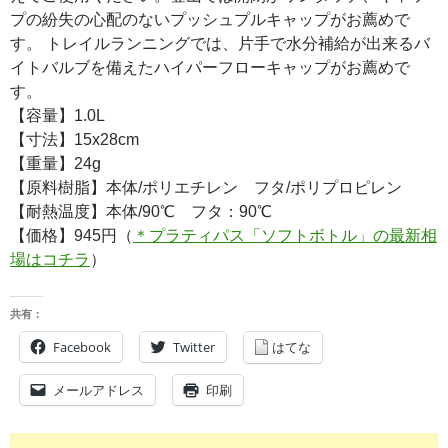
プの紛失の心配のないプッシュプルキャップがお薦めで
す。 トレイルランニングでは、片手で水分補給が出来るバ
イトバルブを備えたハイパーフローキャップがお薦めで
す。
【容量】1.0L
【寸法】15x28cm
【重量】24g
【原料樹脂】本体/ポリエチレン フタ/ポリプロピレン
【耐熱温度】本体/90℃ フタ：90℃
【価格】945円（
＊プラティパス「ソフトボトル」の最新相
場はコチラ
）
共有：
Facebook
Twitter
はてな
メールアドレス
印刷