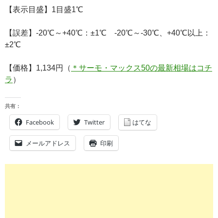
【表示目盛】1目盛1℃
【誤差】-20℃～+40℃：±1℃ -20℃～-30℃、+40℃以上：
±2℃
【価格】1,134円（
＊サーモ・マックス50の最新相場はコチ
ラ
）
共有：
Facebook
Twitter
はてな
メールアドレス
印刷