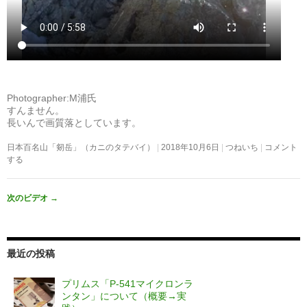
Photographer:M浦氏
すんません。
長いんで画質落としています。
日本百名山「剱岳」（カニのタテバイ）
2018年10月6日
つねいち
コメント
する
次のビデオ
→
最近の投稿
プリムス「P-541マイクロンラ
ンタン」について（概要→実