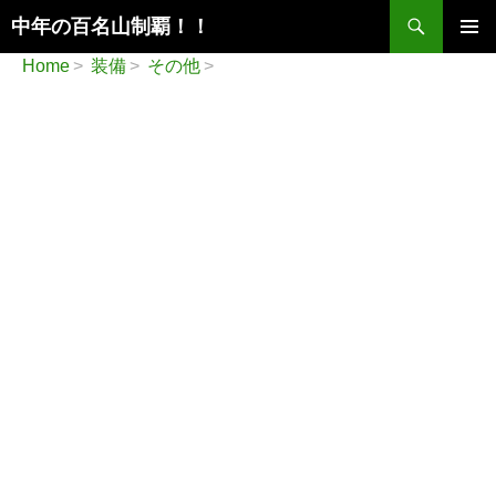
検
中年の百名山制覇！！
索
コ
メインメ
Home
装備
その他
ン
ニュー
テ
ン
ツ
へ
ス
キ
ッ
プ