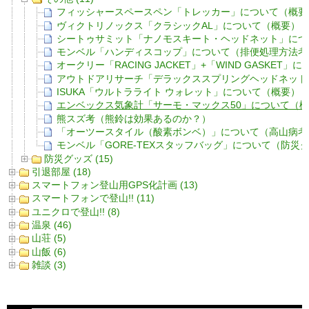
フィッシャースペースペン「トレッカー」について（概要
ヴィクトリノックス「クラシックAL」について（概要）
シートゥサミット「ナノモスキート・ヘッドネット」につ
モンベル「ハンディスコップ」について（排便処理方法考
オークリー「RACING JACKET」+「WIND GASKET
アウトドアリサーチ「デラックススプリングヘッドネット
ISUKA「ウルトラライト ウォレット」について（概要）
エンベックス気象計「サーモ・マックス50」について（
熊スズ考（熊鈴は効果あるのか？）
「オーツースタイル（酸素ボンベ）」について（高山病考
モンベル「GORE-TEXスタッフバッグ」について（防災
防災グッズ (15)
引退部屋 (18)
スマートフォン登山用GPS化計画 (13)
スマートフォンで登山!! (11)
ユニクロで登山!! (8)
温泉 (46)
山荘 (5)
山飯 (6)
雑談 (3)