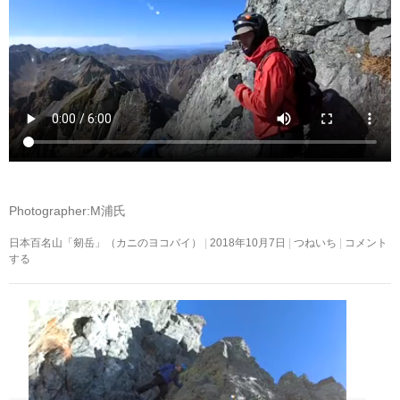
Photographer:M浦氏
日本百名山「剱岳」（カニのヨコバイ）
2018年10月7日
つねいち
コメント
する