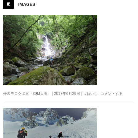
IMAGES
丹沢モロクボ沢「30M大滝」
2017年6月29日
つねいち
コメントする