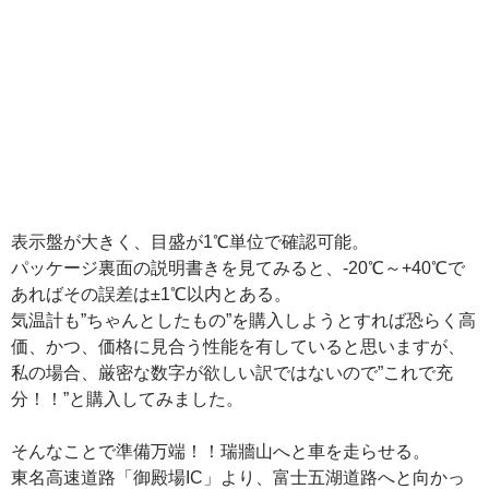
表示盤が大きく、目盛が1℃単位で確認可能。
パッケージ裏面の説明書きを見てみると、-20℃～+40℃で
あればその誤差は±1℃以内とある。
気温計も”ちゃんとしたもの”を購入しようとすれば恐らく高
価、かつ、価格に見合う性能を有していると思いますが、
私の場合、厳密な数字が欲しい訳ではないので”これで充
分！！”と購入してみました。
そんなことで準備万端！！瑞牆山へと車を走らせる。
東名高速道路「御殿場IC」より、富士五湖道路へと向かっ