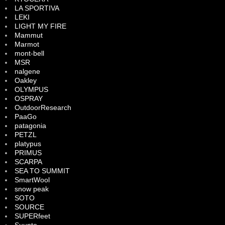
LA SPORTIVA
LEKI
LIGHT MY FIRE
Mammut
Marmot
mont-bell
MSR
nalgene
Oakley
OLYMPUS
OSPRAY
OutdoorResearch
PaaGo
patagonia
PETZL
platypus
PRIMUS
SCARPA
SEA TO SUMMIT
SmartWool
snow peak
SOTO
SOURCE
SUPERfeet