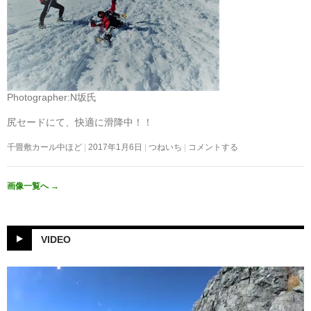
Photographer:N坂氏
尻セードにて、快適に滑降中！！
千畳敷カール中ほど
2017年1月6日
つねいち
コメントする
画像一覧へ
→
VIDEO