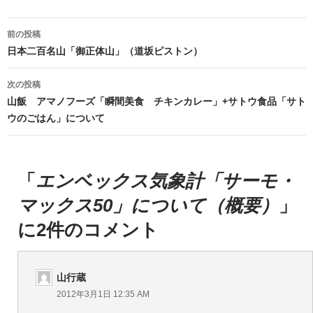
投
前の投稿
稿
日本二百名山「御正体山」（道坂ピストン）
ナ
次の投稿
ビ
山飯 アマノフーズ「瞬間美食 チキンカレー」+サトウ食品「サト
ウのごはん」について
ゲ
ー
シ
「
エンベックス気象計「サーモ・
ョ
マックス50」について（概要）
」
ン
に2件のコメント
山行蔵
2012年3月1日 12:35 AM