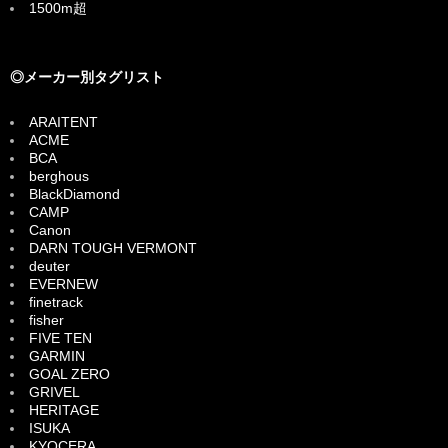
1500m超
◎メーカー別タグリスト
ARAITENT
ACME
BCA
berghous
BlackDiamond
CAMP
Canon
DARN TOUGH VERMONT
deuter
EVERNEW
finetrack
fisher
FIVE TEN
GARMIN
GOAL ZERO
GRIVEL
HERITAGE
ISUKA
KYOCERA