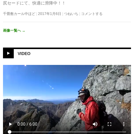
尻セードにて、快適に滑降中！！
千畳敷カール中ほど
2017年1月6日
つねいち
コメントする
画像一覧へ
→
VIDEO