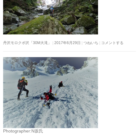
丹沢モロクボ沢「30M大滝」
2017年6月29日
つねいち
コメントする
Photographer:N坂氏