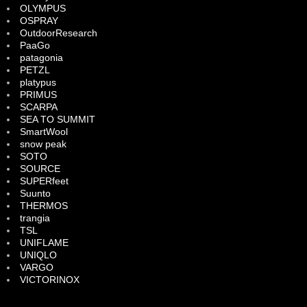
OLYMPUS
OSPRAY
OutdoorResearch
PaaGo
patagonia
PETZL
platypus
PRIMUS
SCARPA
SEA TO SUMMIT
SmartWool
snow peak
SOTO
SOURCE
SUPERfeet
Suunto
THERMOS
trangia
TSL
UNIFLAME
UNIQLO
VARGO
VICTORINOX