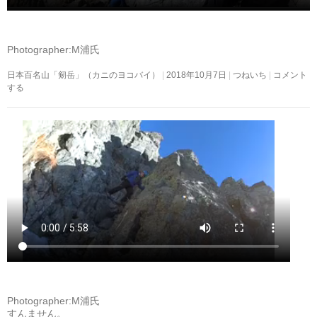
Photographer:M浦氏
日本百名山「剱岳」（カニのヨコバイ）
2018年10月7日
つねいち
コメント
する
Photographer:M浦氏
すんません。