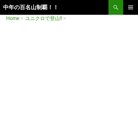
検
中年の百名山制覇！！
索
コ
メインメ
Home
ユニクロで登山!!
ン
ニュー
テ
ン
ツ
へ
ス
キ
ッ
プ