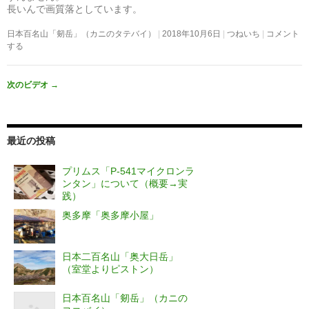
長いんで画質落としています。
日本百名山「剱岳」（カニのタテバイ）
2018年10月6日
つねいち
コメント
する
次のビデオ
→
最近の投稿
プリムス「P-541マイクロンラ
ンタン」について（概要→実
践）
奥多摩「奥多摩小屋」
日本二百名山「奥大日岳」
（室堂よりピストン）
日本百名山「剱岳」（カニの