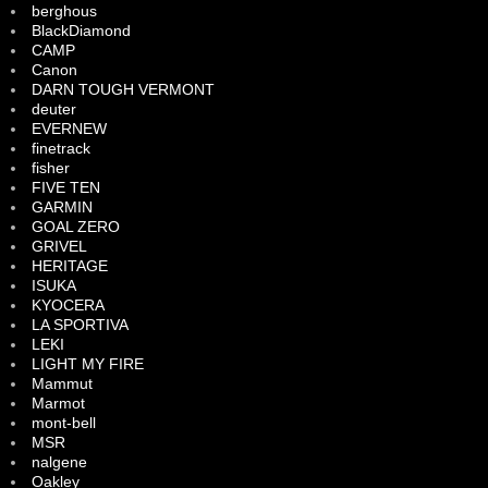
berghous
BlackDiamond
CAMP
Canon
DARN TOUGH VERMONT
deuter
EVERNEW
finetrack
fisher
FIVE TEN
GARMIN
GOAL ZERO
GRIVEL
HERITAGE
ISUKA
KYOCERA
LA SPORTIVA
LEKI
LIGHT MY FIRE
Mammut
Marmot
mont-bell
MSR
nalgene
Oakley