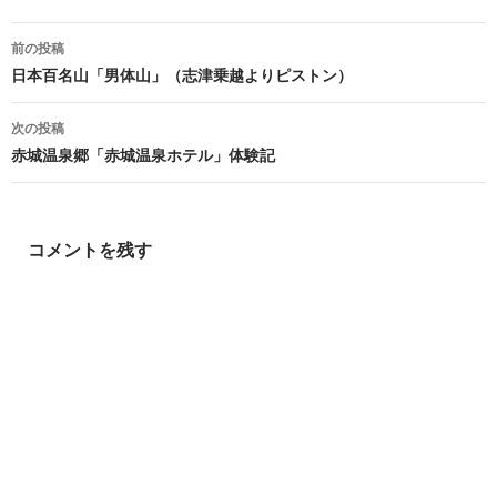
投
前の投稿
稿
日本百名山「男体山」（志津乗越よりピストン）
ナ
次の投稿
ビ
赤城温泉郷「赤城温泉ホテル」体験記
ゲ
ー
コメントを残す
シ
ョ
ン