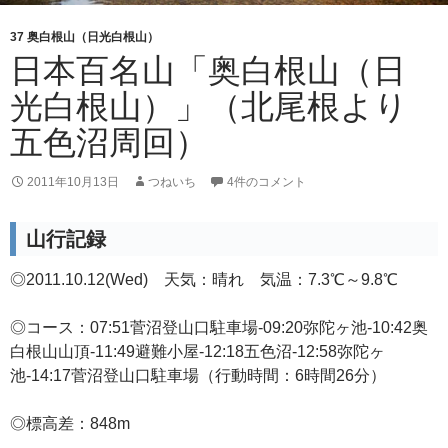
37 奥白根山（日光白根山）
日本百名山「奥白根山（日
光白根山）」（北尾根より
五色沼周回）
2011年10月13日
つねいち
4件のコメント
山行記録
◎2011.10.12(Wed) 天気：晴れ 気温：7.3℃～9.8℃
◎コース：07:51菅沼登山口駐車場-09:20弥陀ヶ池-10:42奥
白根山山頂-11:49避難小屋-12:18五色沼-12:58弥陀ヶ
池-14:17菅沼登山口駐車場（行動時間：6時間26分）
◎標高差：848m