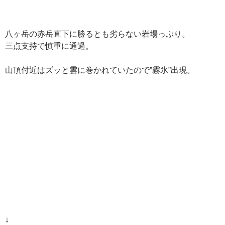
八ヶ岳の赤岳直下に勝るとも劣らない岩場っぷり。
三点支持で慎重に通過。
山頂付近はズッと雲に巻かれていたので”霧氷”出現。
↓