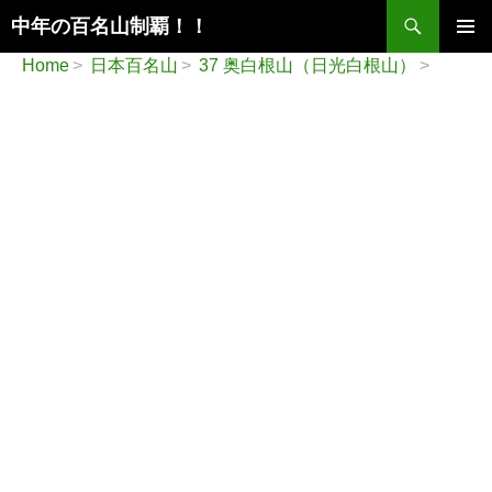
検
中年の百名山制覇！！
索
コ
メインメ
Home
日本百名山
37 奥白根山（日光白根山）
ン
ニュー
テ
ン
ツ
へ
ス
キ
ッ
プ