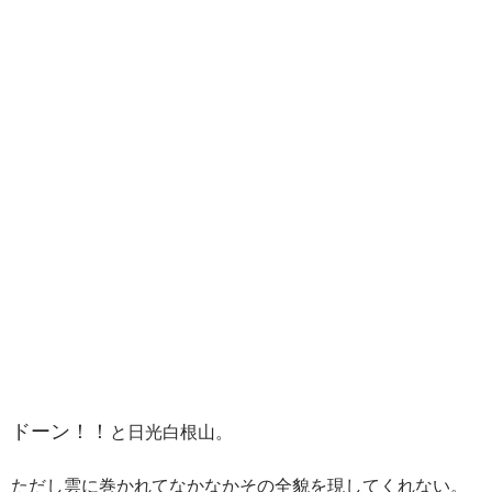
ドーン！！
と日光白根山。
ただし雲に巻かれてなかなかその全貌を現してくれない。