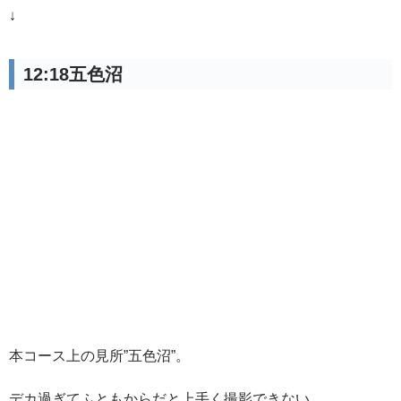
↓
12:18五色沼
本コース上の見所”五色沼”。
デカ過ぎてふともからだと上手く撮影できない。