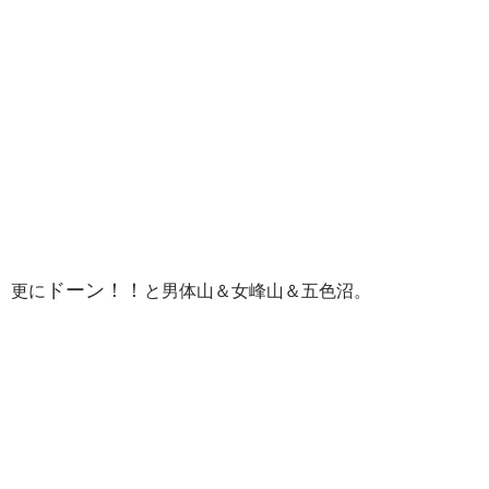
ドーン！！
更に
と男体山＆女峰山＆五色沼。