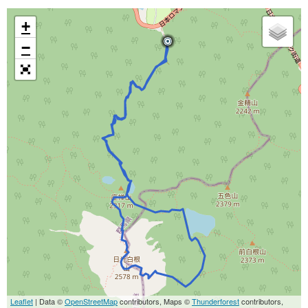
+
−
Leaflet
| Data ©
OpenStreetMap
contributors, Maps ©
Thunderforest
contributors,