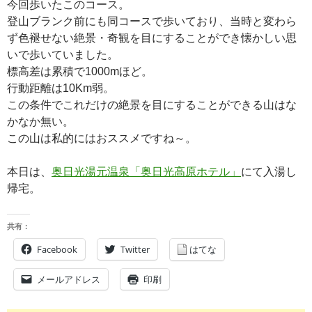
今回歩いたこのコース。
登山ブランク前にも同コースで歩いており、当時と変わら
ず色褪せない絶景・奇観を目にすることができ懐かしい思
いで歩いていました。
標高差は累積で1000mほど。
行動距離は10Km弱。
この条件でこれだけの絶景を目にすることができる山はな
かなか無い。
この山は私的にはおススメですね～。
本日は、
奥日光湯元温泉「奥日光高原ホテル」
にて入湯し
帰宅。
共有：
Facebook
Twitter
はてな
メールアドレス
印刷