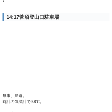
↓
14:17菅沼登山口駐車場
無事、帰還。
時計の気温計で9.8℃。