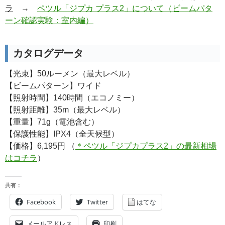
ラ
→
ペツル「ジプカ プラス2」について（ビームパタ
ーン確認実験：室内編）
カタログデータ
【光束】50ルーメン（最大レベル）
【ビームパターン】ワイド
【照射時間】140時間（エコノミー）
【照射距離】35m（最大レベル）
【重量】71g（電池含む）
【保護性能】IPX4（全天候型）
【価格】6,195円 （
＊ペツル「ジプカプラス2」の最新相場
はコチラ
）
共有：
Facebook
Twitter
はてな
メールアドレス
印刷