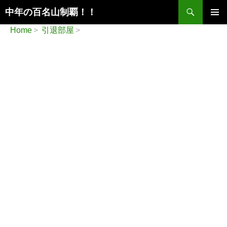
検
中年の百名山制覇！！
索
コ
メインメ
Home
引退部屋
ン
ニュー
テ
ン
ツ
へ
ス
キ
ッ
プ