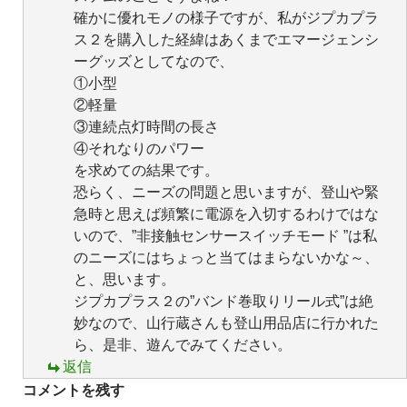
確かに優れモノの様子ですが、私がジプカプラ
ス２を購入した経緯はあくまでエマージェンシ
ーグッズとしてなので、
①小型
②軽量
③連続点灯時間の長さ
④それなりのパワー
を求めての結果です。
恐らく、ニーズの問題と思いますが、登山や緊
急時と思えば頻繁に電源を入切するわけではな
いので、”非接触センサースイッチモード ”は私
のニーズにはちょっと当てはまらないかな～、
と、思います。
ジプカプラス２の”バンド巻取りリール式”は絶
妙なので、山行蔵さんも登山用品店に行かれた
ら、是非、遊んでみてください。
返信
コメントを残す