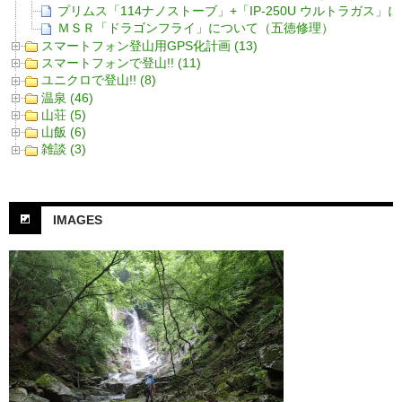
プリムス「114ナノストーブ」+「IP-250U ウルトラガス」
ＭＳＲ「ドラゴンフライ」について（五徳修理）
スマートフォン登山用GPS化計画 (13)
スマートフォンで登山!! (11)
ユニクロで登山!! (8)
温泉 (46)
山荘 (5)
山飯 (6)
雑談 (3)
IMAGES