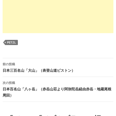
PETZL
投
前の投稿
稿
日本三百名山「大山」（表登山道ピストン）
ナ
次の投稿
ビ
日本百名山「八ヶ岳」（赤岳山荘より阿弥陀岳経由赤岳・地蔵尾根
周回）
ゲ
ー