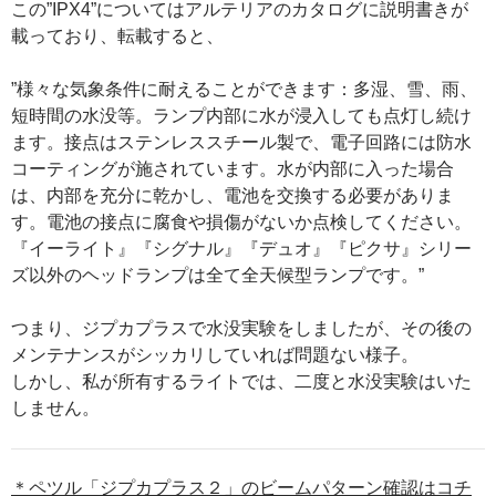
この”IPX4”についてはアルテリアのカタログに説明書きが
載っており、転載すると、
”様々な気象条件に耐えることができます：多湿、雪、雨、
短時間の水没等。ランプ内部に水が浸入しても点灯し続け
ます。接点はステンレススチール製で、電子回路には防水
コーティングが施されています。水が内部に入った場合
は、内部を充分に乾かし、電池を交換する必要がありま
す。電池の接点に腐食や損傷がないか点検してください。
『イーライト』『シグナル』『デュオ』『ピクサ』シリー
ズ以外のヘッドランプは全て全天候型ランプです。”
つまり、ジプカプラスで水没実験をしましたが、その後の
メンテナンスがシッカリしていれば問題ない様子。
しかし、私が所有するライトでは、二度と水没実験はいた
しません。
＊ペツル「ジプカプラス２」のビームパターン確認はコチ