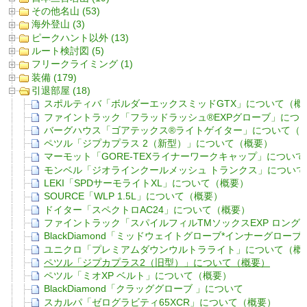
その他名山 (53)
海外登山 (3)
ピークハント以外 (13)
ルート検討図 (5)
フリークライミング (1)
装備 (179)
引退部屋 (18)
スポルティバ「ボルダーエックスミッドGTX」について（概
ファイントラック「フラッドラッシュ®EXPグローブ」につい
バーグハウス「ゴアテックス®ライトゲイター」について（
ペツル「ジプカプラス 2（新型）」について（概要）
マーモット「GORE-TEXライナーワークキャップ」について
モンベル「ジオラインクールメッシュ トランクス」について
LEKI「SPDサーモライトXL」について（概要）
SOURCE「WLP 1.5L」について（概要）
ドイター「スペクトロAC24」について（概要）
ファイントラック「スパイルフィルTMソックスEXP ロング
BlackDiamond「ミッドウェイトグローブ*インナーグロー
ユニクロ「プレミアムダウンウルトラライト」について（概
ペツル「ジプカプラス2（旧型）」について（概要）
ペツル「ミオXP ベルト」について（概要）
BlackDiamond「クラッググローブ 」について
スカルパ「ゼログラビティ65XCR」について（概要）