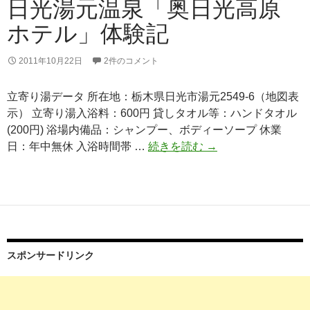
日光湯元温泉「奥日光高原
ホテル」体験記
2011年10月22日
2件のコメント
立寄り湯データ 所在地：栃木県日光市湯元2549-6（地図表
示） 立寄り湯入浴料：600円 貸しタオル等：ハンドタオル
(200円) 浴場内備品：シャンプー、ボディーソープ 休業
日
日：年中無休 入浴時間帯 …
続きを読む
→
光
湯
元
温
泉
「奥
スポンサードリンク
日
光
高