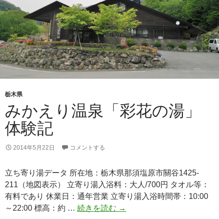
栃木県
みかえり温泉「彩花の湯」
体験記
2014年5月22日
コメントする
立ち寄り湯データ 所在地：栃木県那須塩原市關谷1425-
211（地図表示） 立寄り湯入浴料：大人/700円 タオル等：
有料であり 休業日：通年営業 立寄り湯入浴時間帯：10:00
み
～22:00 標高：約 …
続きを読む
→