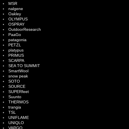
MSR
nalgene
Oakley
OLYMPUS
OSPRAY
OutdoorResearch
PaaGo
patagonia
PETZL
platypus
PRIMUS
SCARPA
SEA TO SUMMIT
SmartWool
snow peak
SOTO
SOURCE
SUPERfeet
Suunto
THERMOS
trangia
TSL
UNIFLAME
UNIQLO
VARGO