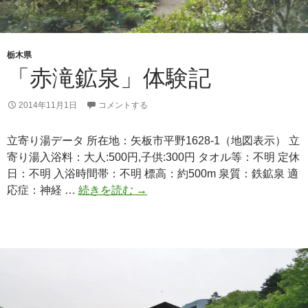
栃木県
「赤滝鉱泉」体験記
2014年11月1日
コメントする
立寄り湯データ 所在地：矢板市平野1628-1（地図表示） 立
寄り湯入浴料：大人:500円,子供:300円 タオル等：不明 定休
日：不明 入浴時間帯：不明 標高：約500m 泉質：鉄鉱泉 適
「赤
応症：神経 …
続きを読む
→
滝
鉱
泉」
体
験
記