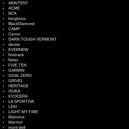
ARAITENT
ACME
BCA
berghous
BlackDiamond
CAMP
Canon
DARN TOUGH VERMONT
deuter
EVERNEW
finetrack
fisher
FIVE TEN
GARMIN
GOAL ZERO
GRIVEL
HERITAGE
ISUKA
KYOCERA
LA SPORTIVA
LEKI
LIGHT MY FIRE
Mammut
Marmot
mont-bell