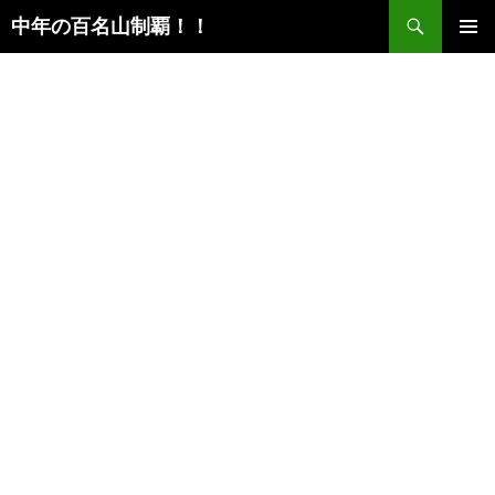
検
中年の百名山制覇！！
索
コ
メインメ
ン
ニュー
テ
ン
ツ
へ
ス
キ
ッ
プ