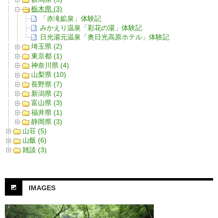
栃木県 (3)
「赤滝鉱泉」体験記
みかえり温泉「彩花の湯」体験記
日光湯元温泉「奥日光高原ホテル」体験記
埼玉県 (2)
東京都 (1)
神奈川県 (4)
山梨県 (10)
長野県 (7)
新潟県 (2)
富山県 (3)
福井県 (1)
静岡県 (3)
山荘 (5)
山飯 (6)
雑談 (3)
IMAGES