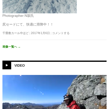
Photographer:N坂氏
尻セードにて、快適に滑降中！！
千畳敷カール中ほど
2017年1月6日
コメントする
画像一覧へ
→
VIDEO