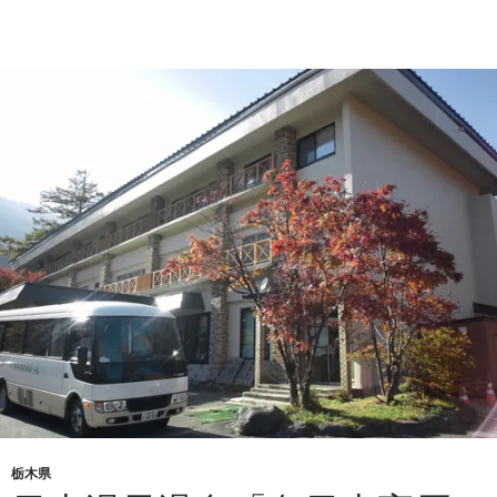
か
え
り
温
泉
「彩
花
の
湯」
体
験
記
栃木県