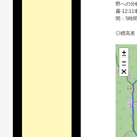
野への分岐-
霧-12:
間：5時間
◎標高差：
+
−