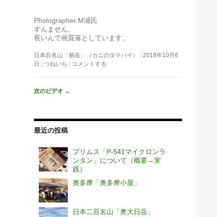
Photographer:M浦氏
すんません。
長いんで画質落としています。
日本百名山「剱岳」（カニのタテバイ）
2018年10月6
日
つねいち
コメントする
次のビデオ
→
最近の投稿
プリムス「P-541マイクロンラ
ンタン」について（概要→実
践）
奥多摩「奥多摩小屋」
日本二百名山「奥大日岳」