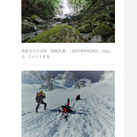
丹沢モロクボ沢「30M大滝」
2017年6月29日
つねい
ち
コメントする