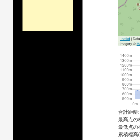
Leaflet
| Dat
Imagery ©
M
合計距離:
最高点の
最低点の
累積標高(