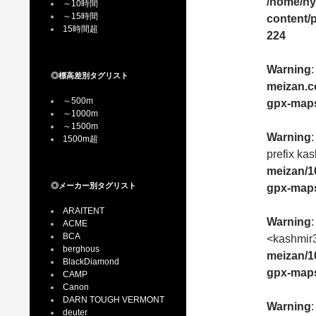
/home/hy
～10時間
～15時間
content/
15時間超
224
Warning
:
◎標高差別タグリスト
meizan.c
～500m
gpx-maps
～1000m
～1500m
Warning
1500m超
prefix kas
meizan/1
◎メーカー別タグリスト
gpx-maps
ARAITENT
Warning
:
ACME
BCA
<kashmir3
berghous
meizan/1
BlackDiamond
gpx-maps
CAMP
Canon
DARN TOUGH VERMONT
Warning
:
deuter