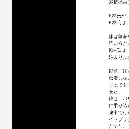
累積標高(
K林氏が
K林氏は
体は華奢
強い方だ
K林氏は
泊まり歩
以前、縁
密着しな
手段でも
せた。
彼は、バ
に乗り込
途中で行
イドブッ
たてた。