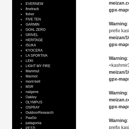
meizan.c
EVERNEW
finetrack
gpx-maps
fisher
FIVE TEN
Warning
GARMIN
GOAL ZERO
prefix kas
GRIVEL
meizan/1
HERITAGE
gpx-maps
ISUKA
KYOCERA
LA SPORTIVA
Warning
:
LEKI
<kashmir3
LIGHT MY FIRE
Mammut
meizan/1
Marmot
gpx-maps
mont-bell
MSR
nalgene
Warning
:
Oakley
meizan.c
OLYMPUS
gpx-maps
OSPRAY
OutdoorResearch
PaaGo
Warning
patagonia
prefix kas
PETZL