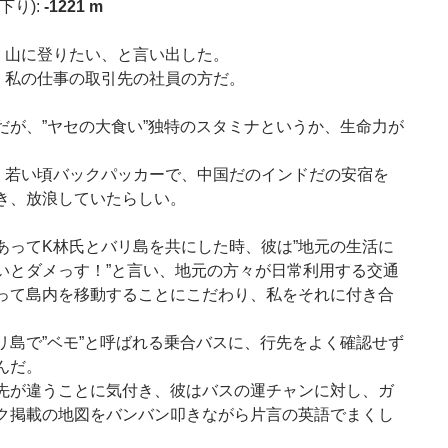
下り):
-1221 m
、山に登りたい、と言い出した。
、私の仕事の取引先の社員の方だ。
だが、”ヤセの大食い”独特のスタミナというか、生命力が
。
、若い頃バックパッカーで、中国だのインドだの安宿を
き、放浪していたらしい。
あってK林氏とバリ島を共にした時、彼は”地元の生活に
いとダメっす！”と言い、地元の方々が日常利用する交通
って島内を移動することにこだわり、私をそれに付き合
リ島で”ベモ”と呼ばれる乗合バスに、行先をよく確認せず
んだ。
先が違うことに気付き、彼はバスの運チャンに対し、ガ
ク掲載の地図をバンバン叩きながら片言の英語でまくし