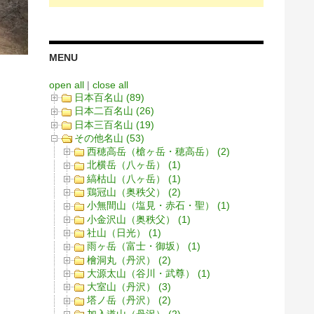
MENU
open all
|
close all
日本百名山 (89)
日本二百名山 (26)
日本三百名山 (19)
その他名山 (53)
西穂高岳（槍ヶ岳・穂高岳） (2)
北横岳（八ヶ岳） (1)
縞枯山（八ヶ岳） (1)
鶏冠山（奥秩父） (2)
小無間山（塩見・赤石・聖） (1)
小金沢山（奥秩父） (1)
社山（日光） (1)
雨ヶ岳（富士・御坂） (1)
檜洞丸（丹沢） (2)
大源太山（谷川・武尊） (1)
大室山（丹沢） (3)
塔ノ岳（丹沢） (2)
加入道山（丹沢） (2)