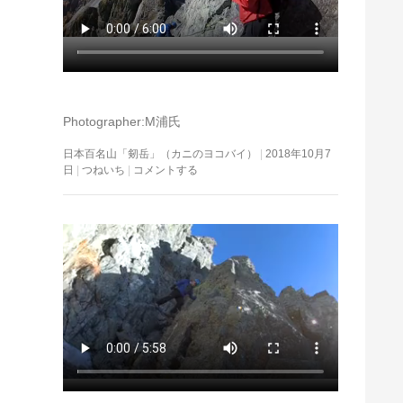
Photographer:M浦氏
日本百名山「剱岳」（カニのヨコバイ）
2018年10月7
日
つねいち
コメントする