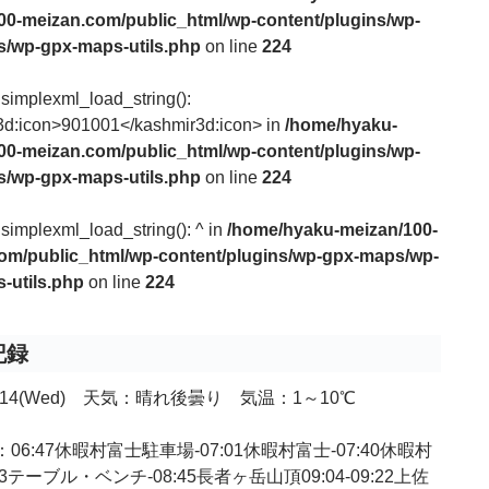
00-meizan.com/public_html/wp-content/plugins/wp-
/wp-gpx-maps-utils.php
on line
224
 simplexml_load_string():
3d:icon>901001</kashmir3d:icon> in
/home/hyaku-
00-meizan.com/public_html/wp-content/plugins/wp-
/wp-gpx-maps-utils.php
on line
224
 simplexml_load_string(): ^ in
/home/hyaku-meizan/100-
om/public_html/wp-content/plugins/wp-gpx-maps/wp-
-utils.php
on line
224
記録
.1.14(Wed) 天気：晴れ後曇り 気温：1～10℃
06:47休暇村富士駐車場-07:01休暇村富士-07:40休暇村
23テーブル・ベンチ-08:45長者ヶ岳山頂09:04-09:22上佐