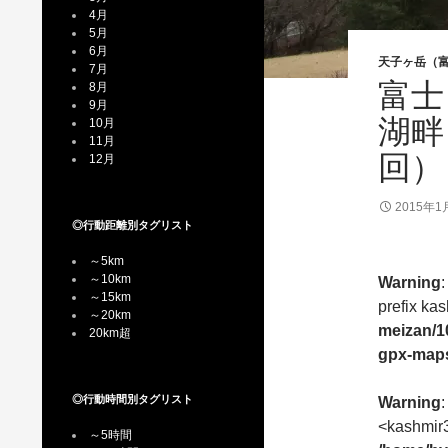
4月
5月
6月
天子ヶ岳（
7月
富士
8月
9月
湖畔
10月
11月
回）
12月
2015年1
◎行動距離別タグリスト
～5km
～10km
Warning
～15km
prefix kas
～20km
meizan/1
20km超
gpx-maps
◎行動時間別タグリスト
Warning
:
<kashmir3
～5時間