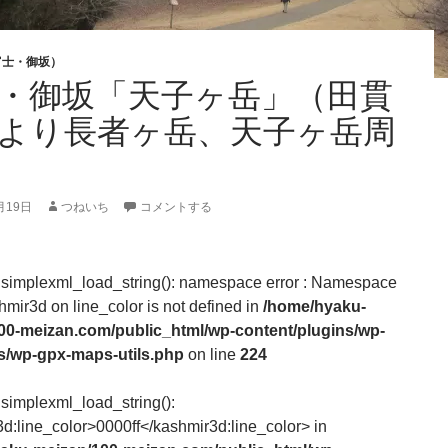
富士・御坂）
・御坂「天子ヶ岳」（田貫
より長者ヶ岳、天子ヶ岳周
月19日
つねいち
コメントする
: simplexml_load_string(): namespace error : Namespace
hmir3d on line_color is not defined in
/home/hyaku-
00-meizan.com/public_html/wp-content/plugins/wp-
/wp-gpx-maps-utils.php
on line
224
 simplexml_load_string():
d:line_color>0000ff</kashmir3d:line_color> in