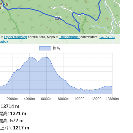
a ©
OpenStreetMap
contributors, Maps ©
Thunderforest
contributors,
CC-BY-SA
,
apbox
13714 m
標高:
1321 m
標高:
572 m
上り):
1217 m