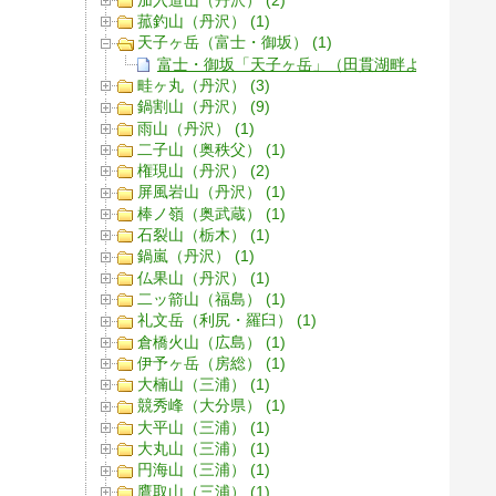
菰釣山（丹沢） (1)
天子ヶ岳（富士・御坂） (1)
富士・御坂「天子ヶ岳」（田貫湖畔より長者ヶ
畦ヶ丸（丹沢） (3)
鍋割山（丹沢） (9)
雨山（丹沢） (1)
二子山（奥秩父） (1)
権現山（丹沢） (2)
屏風岩山（丹沢） (1)
棒ノ嶺（奥武蔵） (1)
石裂山（栃木） (1)
鍋嵐（丹沢） (1)
仏果山（丹沢） (1)
二ッ箭山（福島） (1)
礼文岳（利尻・羅臼） (1)
倉橋火山（広島） (1)
伊予ヶ岳（房総） (1)
大楠山（三浦） (1)
競秀峰（大分県） (1)
大平山（三浦） (1)
大丸山（三浦） (1)
円海山（三浦） (1)
鷹取山（三浦） (1)