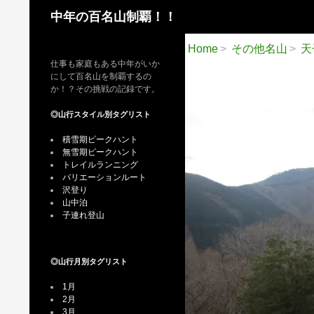
検
中年の百名山制覇！！
索
Home
その他名山
天
仕事も家庭もある中年がいか
にして百名山を制覇するの
か！？その挑戦の記録です。
◎山行スタイル別タグリスト
積雪期ピークハント
無雪期ピークハント
トレイルランニング
バリエーションルート
沢登り
山中泊
子連れ登山
◎山行月別タグリスト
1月
2月
3月