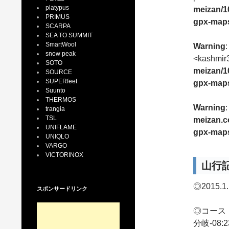
platypus
meizan/1
PRIMUS
gpx-maps
SCARPA
SEA TO SUMMIT
SmartWool
Warning
:
snow peak
<kashmir
SOTO
meizan/1
SOURCE
SUPERfeet
gpx-maps
Suunto
THERMOS
Warning
:
trangia
TSL
meizan.c
UNIFLAME
gpx-maps
UNIQLO
VARGO
VICTORINOX
山行
◎2015
スポンサードリンク
◎コース：
分岐-08: