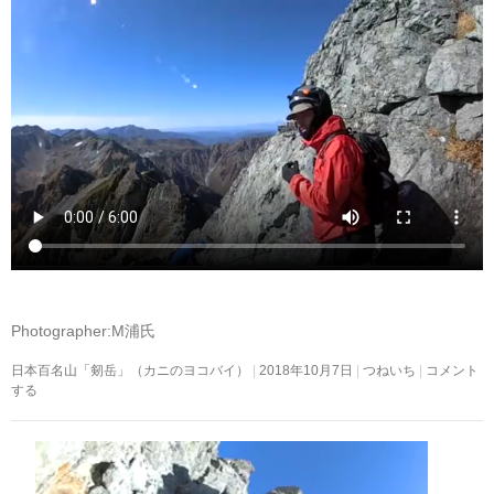
Photographer:M浦氏
日本百名山「剱岳」（カニのヨコバイ）
2018年10月7日
つねいち
コメント
する