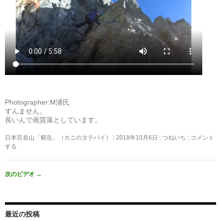
Photographer:M浦氏
すんません。
長いんで画質落としています。
日本百名山「剱岳」（カニのタテバイ）
2018年10月6日
つねいち
コメント
する
次のビデオ
→
最近の投稿