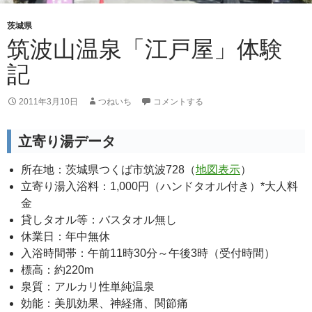
茨城県
筑波山温泉「江戸屋」体験
記
2011年3月10日
つねいち
コメントする
立寄り湯データ
所在地：茨城県つくば市筑波728（
地図表示
）
立寄り湯入浴料：1,000円（ハンドタオル付き）*大人料
金
貸しタオル等：バスタオル無し
休業日：年中無休
入浴時間帯：午前11時30分～午後3時（受付時間）
標高：約220m
泉質：アルカリ性単純温泉
効能：美肌効果、神経痛、関節痛