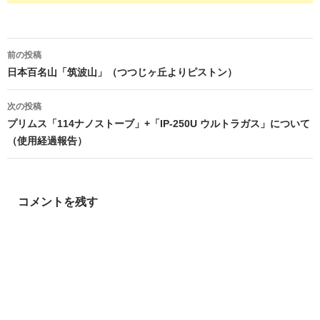
投
前の投稿
稿
日本百名山「筑波山」（つつじヶ丘よりピストン）
ナ
次の投稿
ビ
プリムス「114ナノストーブ」+「IP-250U ウルトラガス」について
（使用経過報告）
ゲ
ー
シ
コメントを残す
ョ
ン