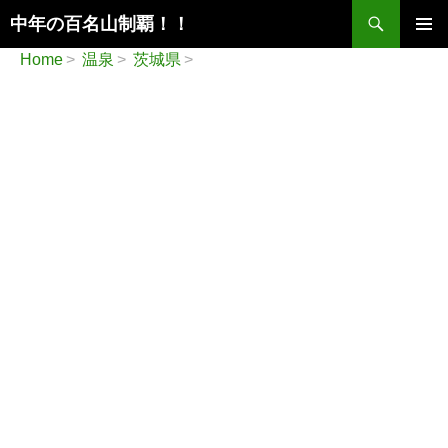
検
中年の百名山制覇！！
索
コ
メインメ
Home
温泉
茨城県
ン
ニュー
テ
ン
ツ
へ
ス
キ
ッ
プ