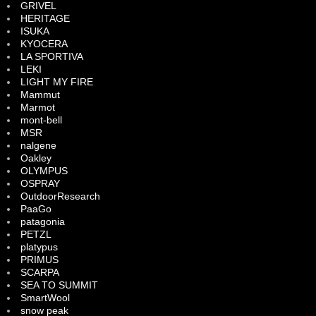
GRIVEL
HERITAGE
ISUKA
KYOCERA
LA SPORTIVA
LEKI
LIGHT MY FIRE
Mammut
Marmot
mont-bell
MSR
nalgene
Oakley
OLYMPUS
OSPRAY
OutdoorResearch
PaaGo
patagonia
PETZL
platypus
PRIMUS
SCARPA
SEA TO SUMMIT
SmartWool
snow peak