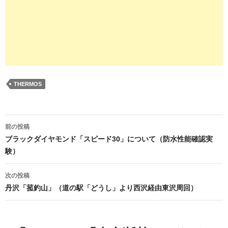
THERMOS
投
前の投稿
稿
ブラックダイヤモンド「スピード30」について（防水性能確認実
験）
ナ
ビ
次の投稿
丹沢「菰釣山」（道の駅「どうし」より西沢経由東沢周回）
ゲ
ー