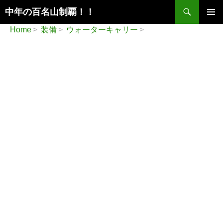
検
中年の百名山制覇！！
索
コ
メインメ
Home
装備
ウォーターキャリー
ン
ニュー
テ
ン
ツ
へ
ス
キ
ッ
プ