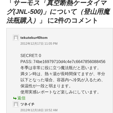
シ
「
サーモス「真空断熱ケータイマ
ョ
グ(JNL-500)」について（登山用魔
ン
法瓶購入）
」 に2件のコメント
tekutekur40tom
2012年12月17日 11:05 PM
SECRET: 0
PASS: 74be16979710d4c4e7c6647856088456
冬季は非常に役に立つ魔法瓶だと思います。
満タン時は、熱々湯が長時間保てますが、半分
以下となった場合、容器内へ冷気が入るため、
保温性が一段と弱まります。
使用実感レポートなど楽しみにしています。
返信
ツネイチ
2012年12月18日 10:52 AM