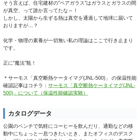
そう言えば、住宅建材の”ペアガラス”はガラスとガラスの間
が真空、って誰か言ってたな～！
しかし、太陽から生ずる熱は真空を通過して地球に届いて
おりますが…？
化学・物理の素養が一切無い私の理論はここで行き止まり
です。
正に”魔法”瓶！
＊サーモス「真空断熱ケータイマグ(JNL-500)」 の保温性能
確認記事はコチラ：
サーモス「真空断熱ケータイマグ(JNL-
500)」について（保温性能確認実験）
カタログデータ
公園のベンチで気軽にコーヒーを飲んだり、通勤などの移
動中にちょっと一息つきたいとき、またオフィスのデスク