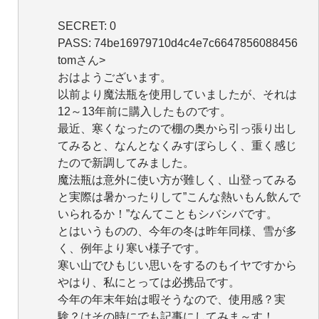
SECRET: 0
PASS: 74be16979710d4c4e7c6647856088456
tomさん>
おはようございます。
以前より魔法瓶を使用していましたが、それは
12～13年前に購入したものです。
最近、寒くなったので棚の奥から引っ張り出し
てみると、なんとなくみすぼらしく、重く感じ
たので新調してみました。
魔法瓶は意外に使い方が難しく、山登ってみる
と実際は暑かったりして”こんな熱いもん飲んで
いられるか！”なんてこともシバシバです。
とはいうものの、今年の冬は昨年同様、雪が多
く、例年より寒い様子です。
寒い山でひもじい思いをするのもイヤですから
やはり、私にとっては必携品です。
今年の年末年始は暇そうなので、使用感？実
験？はその時にでも記事にしてみま～す！