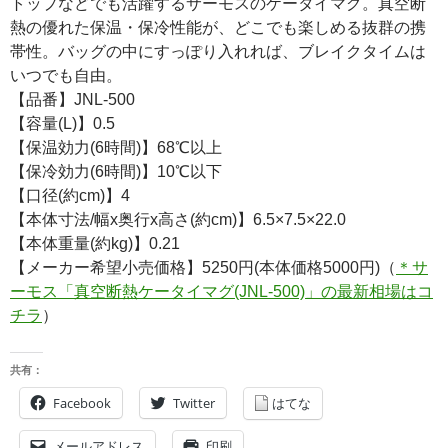
トップなどでも活躍するサーモスのケータイマグ。真空断
熱の優れた保温・保冷性能が、どこでも楽しめる抜群の携
帯性。バッグの中にすっぽり入れれば、ブレイクタイムは
いつでも自由。
【品番】JNL-500
【容量(L)】0.5
【保温効力(6時間)】68℃以上
【保冷効力(6時間)】10℃以下
【口径(約cm)】4
【本体寸法/幅x奥行x高さ(約cm)】6.5×7.5×22.0
【本体重量(約kg)】0.21
【メーカー希望小売価格】5250円(本体価格5000円)（
＊サ
ーモス「真空断熱ケータイマグ(JNL-500)」の最新相場はコ
チラ
）
共有：
Facebook
Twitter
はてな
メールアドレス
印刷