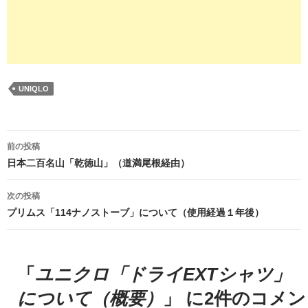
UNIQLO
投
前の投稿
稿
日本二百名山「乾徳山」（道満尾根経由）
ナ
次の投稿
ビ
プリムス「114ナノストーブ」について（使用経過１年後）
ゲ
ー
「
ユニクロ「ドライEXTシャツ」
シ
について（概要）
」 に2件のコメン