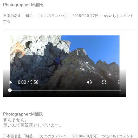
Photographer:M浦氏
日本百名山「剱岳」（カニのヨコバイ）
2018年10月7日
つねいち
コメント
する
Photographer:M浦氏
すんません。
長いんで画質落としています。
日本百名山「剱岳」（カニのタテバイ）
2018年10月6日
つねいち
コメント