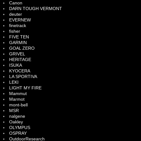
Canon
DARN TOUGH VERMONT
deuter
EVERNEW
finetrack
fisher
FIVE TEN
GARMIN
GOAL ZERO
GRIVEL
HERITAGE
ISUKA
KYOCERA
LA SPORTIVA
LEKI
LIGHT MY FIRE
Mammut
Marmot
mont-bell
MSR
nalgene
Oakley
OLYMPUS
OSPRAY
OutdoorResearch