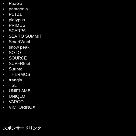
PaaGo
patagonia
PETZL
platypus
PRIMUS
SCARPA
SEA TO SUMMIT
SmartWool
snow peak
SOTO
SOURCE
SUPERfeet
Suunto
THERMOS
trangia
TSL
UNIFLAME
UNIQLO
VARGO
VICTORINOX
スポンサードリンク