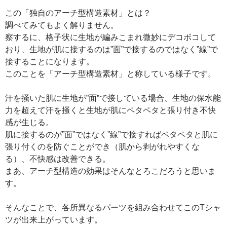
この「独自のアーチ型構造素材」とは？
調べてみてもよく解りません。
察するに、格子状に生地が編みこまれ微妙にデコボコして
おり、生地が肌に接するのは”面”で接するのではなく”線”で
接することになります。
このことを「アーチ型構造素材」と称している様子です。
汗を掻いた肌に生地が”面”で接している場合、生地の保水能
力を超えて汗を掻くと生地が肌にペタペタと張り付き不快
感が生じる。
肌に接するのが”面”ではなく”線”で接すればペタペタと肌に
張り付くのを防ぐことができ（肌から剥がれやすくな
る）、不快感は改善できる。
まあ、アーチ型構造の効果はそんなとろこだろうと思いま
す。
そんなことで、各所異なるパーツを組み合わせてこのTシャ
ツが出来上がっています。