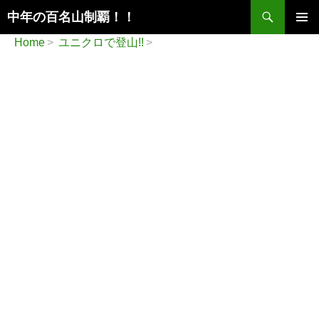
検
中年の百名山制覇！！
索
コ
メインメ
Home
ユニクロで登山!!
ン
ニュー
テ
ン
ツ
へ
ス
キ
ッ
プ