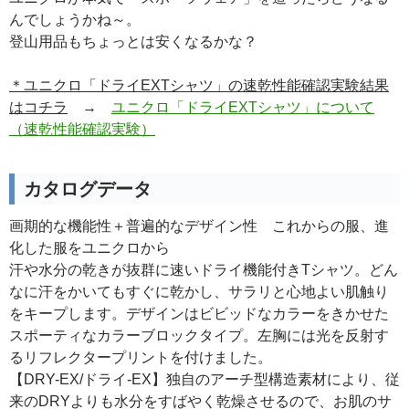
んでしょうかね～。
登山用品もちょっとは安くなるかな？
＊ユニクロ「ドライEXTシャツ」の速乾性能確認実験結果
はコチラ
→
ユニクロ「ドライEXTシャツ」について
（速乾性能確認実験）
カタログデータ
画期的な機能性＋普遍的なデザイン性 これからの服、進
化した服をユニクロから
汗や水分の乾きが抜群に速いドライ機能付きTシャツ。どん
なに汗をかいてもすぐに乾かし、サラリと心地よい肌触り
をキープします。デザインはビビッドなカラーをきかせた
スポーティなカラーブロックタイプ。左胸には光を反射す
るリフレクタープリントを付けました。
【DRY-EX/ドライ-EX】独自のアーチ型構造素材により、従
来のDRYよりも水分をすばやく乾燥させるので、お肌のサ