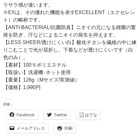
ラサラ感が違います。
※EXは、その優れた機能を表すEXCELLENT（エクセレン
ト）の略称です。
【ANTI-BACTERIAL/抗菌防臭】ニオイの元になる雑菌の繁
殖を防ぎ、汗などによるニオイの発生を抑えます。
【LESS SHEER/透けにくい白】酸化チタンを繊維の中に練
りこむことで光が屈折し、下着などが透けにくいです（白
色のみ）。
【素材】100％ポリエステル
【取扱い】洗濯機･ネット使用
【重量】126g（Mサイズ/実測値）
【価格】1,990円
共有：
Facebook
Twitter
はてな
メールアドレス
印刷