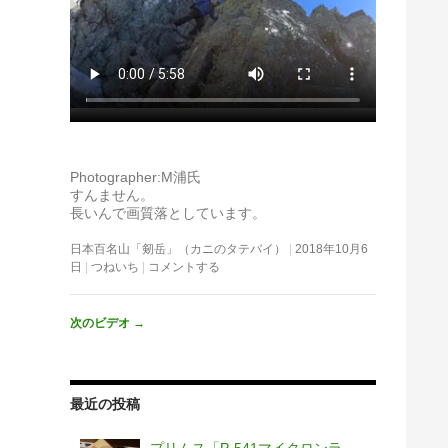
Photographer:M浦氏
すんません。
長いんで画質落としています。
日本百名山「剱岳」（カニのタテバイ）
2018年10月6
日
つねいち
コメントする
次のビデオ
→
最近の投稿
プリムス「P-541マイクロンラ