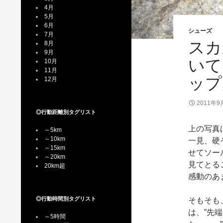
4月
5月
6月
シューズ
7月
スカ
8月
9月
いて
10月
11月
ップ
12月
2011年9
◎行動距離別タグリスト
上の写真
～5km
～10km
一見、硬
～15km
せてソー
～20km
見てとる
20km超
感動のあ
◎行動時間別タグリスト
そもそも
は、”先
～5時間