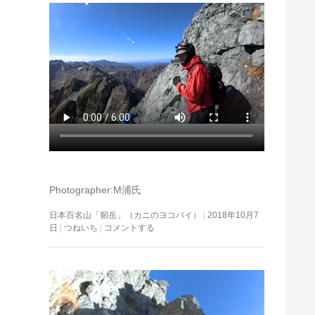
Photographer:M浦氏
日本百名山「剱岳」（カニのヨコバイ）
2018年10月7
日
つねいち
コメントする