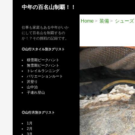
検
中年の百名山制覇！！
索
Home
装備
シューズ
仕事も家庭もある中年がいか
にして百名山を制覇するの
か！？その挑戦の記録です。
◎山行スタイル別タグリスト
積雪期ピークハント
無雪期ピークハント
トレイルランニング
バリエーションルート
沢登り
山中泊
子連れ登山
◎山行月別タグリスト
1月
2月
3月