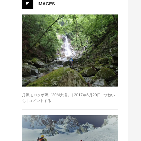
IMAGES
丹沢モロクボ沢「30M大滝」
2017年6月29日
つねい
ち
コメントする