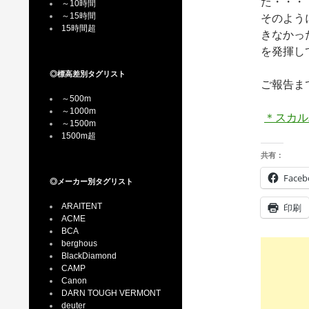
た・・・
～10時間
～15時間
そのよう
15時間超
きなかっ
を発揮し
◎標高差別タグリスト
ご報告ま
～500m
～1000m
＊スカル
～1500m
1500m超
共有：
Faceb
◎メーカー別タグリスト
ARAITENT
印刷
ACME
BCA
berghous
BlackDiamond
CAMP
Canon
DARN TOUGH VERMONT
deuter